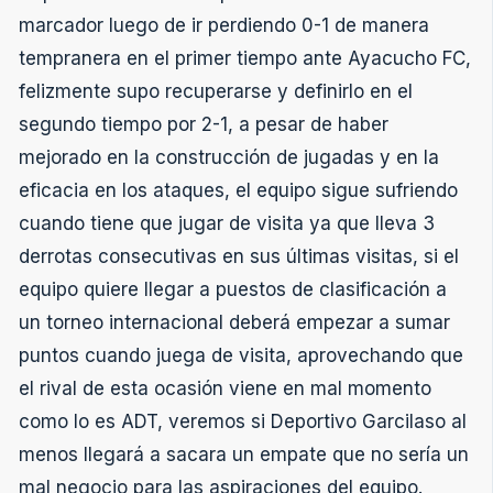
marcador luego de ir perdiendo 0-1 de manera
tempranera en el primer tiempo ante Ayacucho FC,
felizmente supo recuperarse y definirlo en el
segundo tiempo por 2-1, a pesar de haber
mejorado en la construcción de jugadas y en la
eficacia en los ataques, el equipo sigue sufriendo
cuando tiene que jugar de visita ya que lleva 3
derrotas consecutivas en sus últimas visitas, si el
equipo quiere llegar a puestos de clasificación a
un torneo internacional deberá empezar a sumar
puntos cuando juega de visita, aprovechando que
el rival de esta ocasión viene en mal momento
como lo es ADT, veremos si Deportivo Garcilaso al
menos llegará a sacara un empate que no sería un
mal negocio para las aspiraciones del equipo.