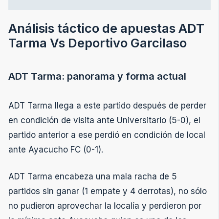
Análisis táctico de apuestas ADT
Tarma Vs Deportivo Garcilaso
ADT Tarma: panorama y forma actual
ADT Tarma llega a este partido después de perder
en condición de visita ante Universitario (5-0), el
partido anterior a ese perdió en condición de local
ante Ayacucho FC (0-1).
ADT Tarma encabeza una mala racha de 5
partidos sin ganar (1 empate y 4 derrotas), no sólo
no pudieron aprovechar la localía y perdieron por