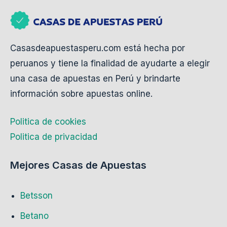
Casasdeapuestasperu.com está hecha por
peruanos y tiene la finalidad de ayudarte a elegir
una casa de apuestas en Perú y brindarte
información sobre apuestas online.
Politica de cookies
Politica de privacidad
Mejores Casas de Apuestas
Betsson
Betano