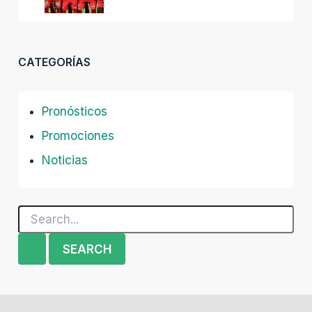
CATEGORÍAS
Pronósticos
Promociones
Noticias
Search
for: