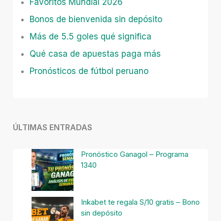
Favoritos Mundial 2026
Bonos de bienvenida sin depósito
Más de 5.5 goles qué significa
Qué casa de apuestas paga más
Pronósticos de fútbol peruano
ÚLTIMAS ENTRADAS
Pronóstico Ganagol – Programa
1340
Inkabet te regala S/10 gratis – Bono
sin depósito