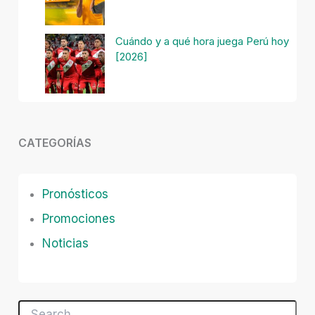
Cuándo y a qué hora juega Perú hoy
[2026]
CATEGORÍAS
Pronósticos
Promociones
Noticias
S