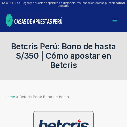
Skip
Solo 18+. Los juegos y apuestas deportivas a distancia realizados en exceso pueden causar
ludopatía.
to
content
Betcris Perú: Bono de hasta
S/350 | Cómo apostar en
Betcris
Home
Betcris Perú: Bono de hasta...