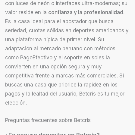
con luces de neón o interfaces ultra-modernas; su
valor reside en la
confianza y la profesionalidad
.
Es la casa ideal para el apostador que busca
seriedad, cuotas sólidas en deportes americanos y
una plataforma hípica de primer nivel. Su
adaptación al mercado peruano con métodos
como PagoEfectivo y el soporte en soles la
convierten en una opción segura y muy
competitiva frente a marcas más comerciales. Si
buscas una casa que priorice la rapidez en los
pagos y la lealtad del usuario, Betcris es tu mejor
elección.
Preguntas frecuentes sobre Betcris