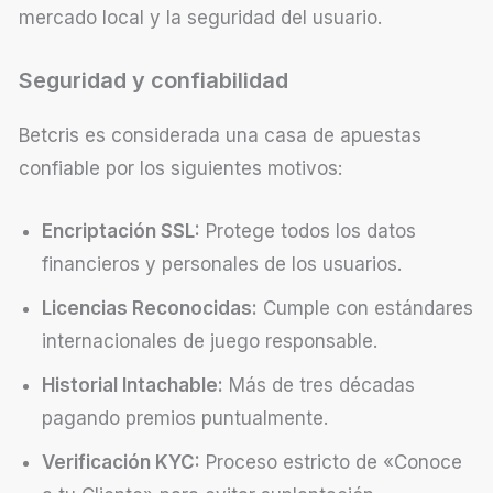
mercado local y la seguridad del usuario.
Seguridad y confiabilidad
Betcris es considerada una casa de apuestas
confiable por los siguientes motivos:
Encriptación SSL:
Protege todos los datos
financieros y personales de los usuarios.
Licencias Reconocidas:
Cumple con estándares
internacionales de juego responsable.
Historial Intachable:
Más de tres décadas
pagando premios puntualmente.
Verificación KYC:
Proceso estricto de «Conoce