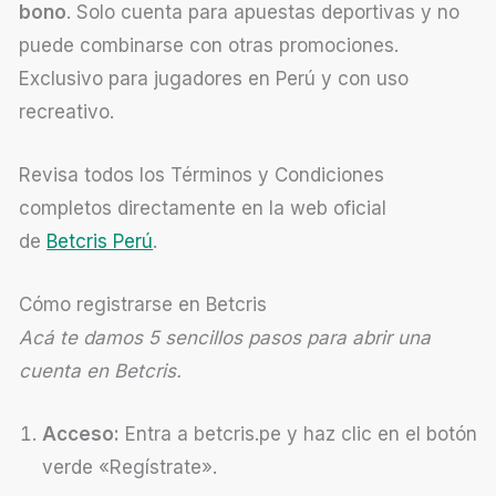
bono
. Solo cuenta para apuestas deportivas y no
puede combinarse con otras promociones.
Exclusivo para jugadores en Perú y con uso
recreativo.
Revisa todos los Términos y Condiciones
completos directamente en la web oficial
de
Betcris Perú
.
Cómo registrarse en Betcris
Acá te damos 5 sencillos pasos para abrir una
cuenta en Betcris.
Acceso:
Entra a betcris.pe y haz clic en el botón
verde «Regístrate».