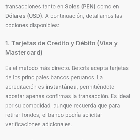
transacciones tanto en
Soles (PEN)
como en
Dólares (USD)
. A continuación, detallamos las
opciones disponibles:
1. Tarjetas de Crédito y Débito (Visa y
Mastercard)
Es el método más directo. Betcris acepta tarjetas
de los principales bancos peruanos. La
acreditación es
instantánea
, permitiéndote
apostar apenas confirmas la transacción. Es ideal
por su comodidad, aunque recuerda que para
retirar fondos, el banco podría solicitar
verificaciones adicionales.