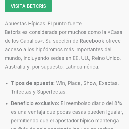
VISITA BETCRIS
Apuestas Hípicas: El punto fuerte
Betcris es considerada por muchos como la «Casa
de los Caballos». Su sección de
Racebook
ofrece
acceso a los hipódromos más importantes del
mundo, incluyendo sedes en EE. UU., Reino Unido,
Australia y, por supuesto, Latinoamérica.
Tipos de apuesta:
Win, Place, Show, Exactas,
Trifectas y Superfectas.
Beneficio exclusivo:
El reembolso diario del 8%
es una ventaja que pocas casas pueden igualar,
permitiendo que el apostador hípico mantenga