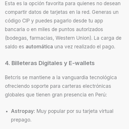
Esta es la opción favorita para quienes no desean
compartir datos de tarjetas en la red. Generas un
código CIP y puedes pagarlo desde tu app
bancaria o en miles de puntos autorizados
(bodegas, farmacias, Western Union). La carga de
saldo es
automática
una vez realizado el pago.
4. Billeteras Digitales y E-wallets
Betcris se mantiene a la vanguardia tecnológica
ofreciendo soporte para carteras electrónicas
globales que tienen gran presencia en Perú:
Astropay:
Muy popular por su tarjeta virtual
prepago.