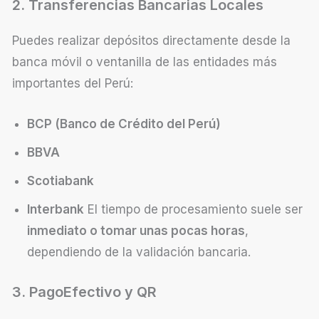
2. Transferencias Bancarias Locales
Puedes realizar depósitos directamente desde la
banca móvil o ventanilla de las entidades más
importantes del Perú:
BCP (Banco de Crédito del Perú)
BBVA
Scotiabank
Interbank
El tiempo de procesamiento suele ser
inmediato o tomar unas pocas horas
,
dependiendo de la validación bancaria.
3. PagoEfectivo y QR