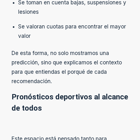
Se toman en cuenta bajas, suspensiones y
lesiones
Se valoran cuotas para encontrar el mayor
valor
De esta forma, no solo mostramos una
predicción, sino que explicamos el contexto
para que entiendas el porqué de cada
recomendación.
Pronósticos deportivos al alcance
de todos
Este espacio está pensado tanto para