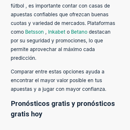
fútbol , es importante contar con casas de
apuestas confiables que ofrezcan buenas
cuotas y variedad de mercados. Plataformas
como
Betsson
,
Inkabet
o
Betano
destacan
por su seguridad y promociones, lo que
permite aprovechar al máximo cada
predicción.
Comparar entre estas opciones ayuda a
encontrar el mayor valor posible en tus
apuestas y a jugar con mayor confianza.
Pronósticos gratis y pronósticos
gratis hoy