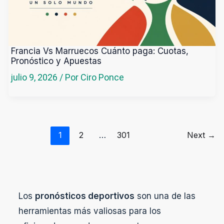
Francia Vs Marruecos Cuánto paga: Cuotas,
Pronóstico y Apuestas
julio 9, 2026
/ Por
Ciro Ponce
1
2
…
301
Next
→
Los
pronósticos deportivos
son una de las
herramientas más valiosas para los