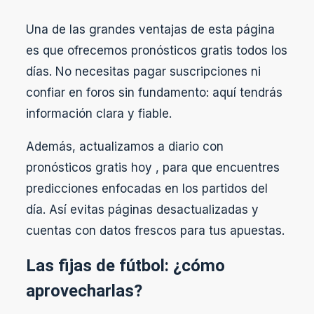
Una de las grandes ventajas de esta página
es que ofrecemos pronósticos gratis todos los
días. No necesitas pagar suscripciones ni
confiar en foros sin fundamento: aquí tendrás
información clara y fiable.
Además, actualizamos a diario con
pronósticos gratis hoy , para que encuentres
predicciones enfocadas en los partidos del
día. Así evitas páginas desactualizadas y
cuentas con datos frescos para tus apuestas.
Las fijas de fútbol: ¿cómo
aprovecharlas?