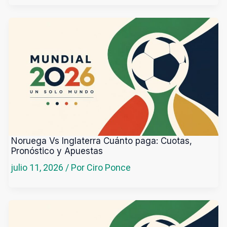
Noruega Vs Inglaterra Cuánto paga: Cuotas,
Pronóstico y Apuestas
julio 11, 2026
/ Por
Ciro Ponce