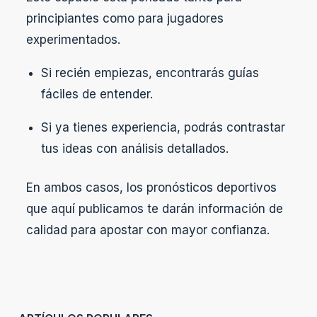
principiantes como para jugadores
experimentados.
Si recién empiezas, encontrarás guías
fáciles de entender.
Si ya tienes experiencia, podrás contrastar
tus ideas con análisis detallados.
En ambos casos, los pronósticos deportivos
que aquí publicamos te darán información de
calidad para apostar con mayor confianza.