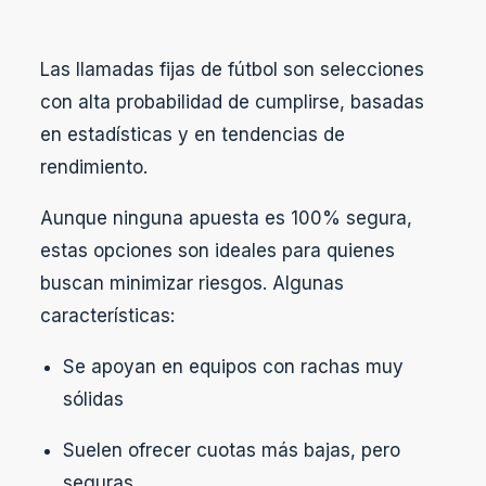
Las llamadas fijas de fútbol son selecciones
con alta probabilidad de cumplirse, basadas
en estadísticas y en tendencias de
rendimiento.
Aunque ninguna apuesta es 100% segura,
estas opciones son ideales para quienes
buscan minimizar riesgos. Algunas
características:
Se apoyan en equipos con rachas muy
sólidas
Suelen ofrecer cuotas más bajas, pero
seguras