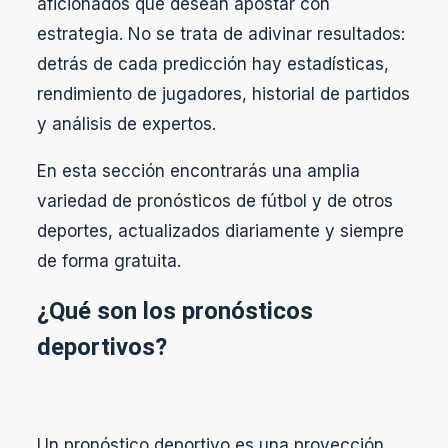
aficionados que desean apostar con
estrategia. No se trata de adivinar resultados:
detrás de cada predicción hay estadísticas,
rendimiento de jugadores, historial de partidos
y análisis de expertos.
En esta sección encontrarás una amplia
variedad de pronósticos de fútbol y de otros
deportes, actualizados diariamente y siempre
de forma gratuita.
¿Qué son los pronósticos
deportivos?
Un pronóstico deportivo es una proyección