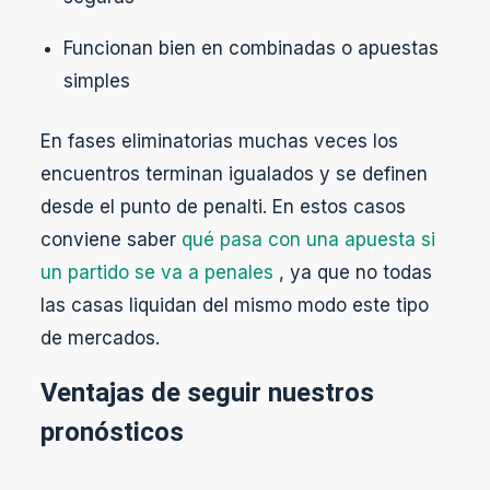
Funcionan bien en combinadas o apuestas
simples
En fases eliminatorias muchas veces los
encuentros terminan igualados y se definen
desde el punto de penalti. En estos casos
conviene saber
qué pasa con una apuesta si
un partido se va a penales
, ya que no todas
las casas liquidan del mismo modo este tipo
de mercados.
Ventajas de seguir nuestros
pronósticos