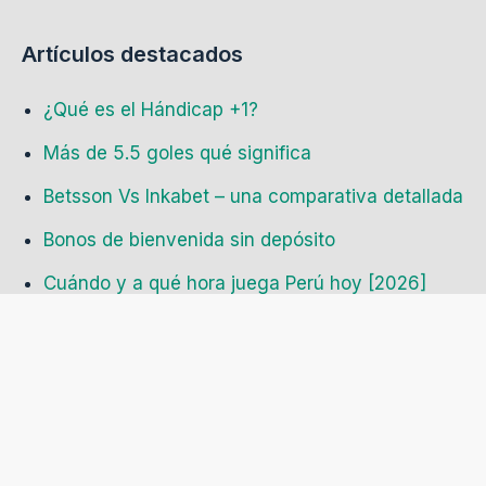
Artículos destacados
¿Qué es el Hándicap +1?
Más de 5.5 goles qué significa
Betsson Vs Inkabet – una comparativa detallada
Bonos de bienvenida sin depósito
Cuándo y a qué hora juega Perú hoy [2026]
Noticias
Copyright © 2026 | Casasdeapuestasperu.com