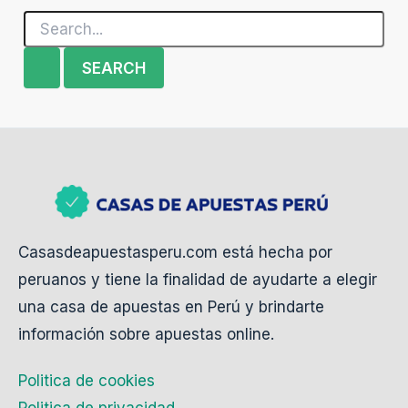
Search
for:
Casasdeapuestasperu.com está hecha por
peruanos y tiene la finalidad de ayudarte a elegir
una casa de apuestas en Perú y brindarte
información sobre apuestas online.
Politica de cookies