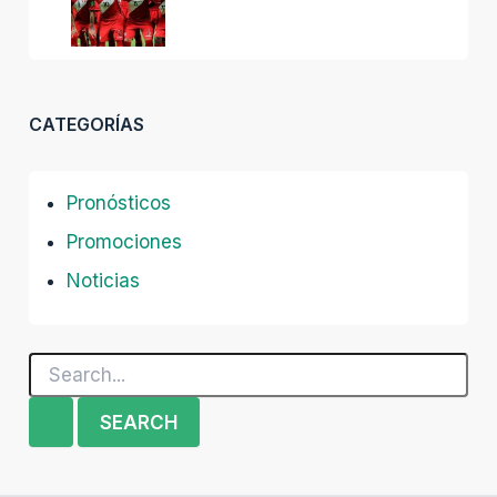
CATEGORÍAS
Pronósticos
Promociones
Noticias
Search
for: