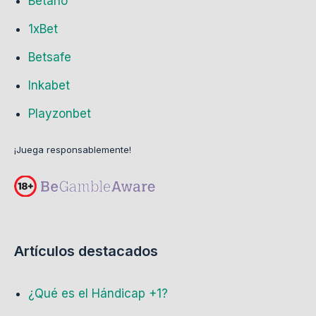
Betano
1xBet
Betsafe
Inkabet
Playzonbet
¡Juega responsablemente!
Artículos destacados
¿Qué es el Hándicap +1?