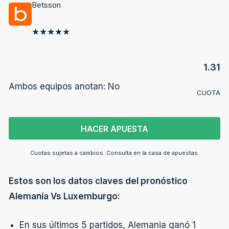
Betsson
★
★
★
★
★
1.31
Ambos equipos anotan: No
CUOTA
HACER APUESTA
Cuotas sujetas a cambios. Consulta en la casa de apuestas.
Estos son los datos claves del pronóstico
Alemania Vs Luxemburgo:
En sus últimos 5 partidos, Alemania ganó 1