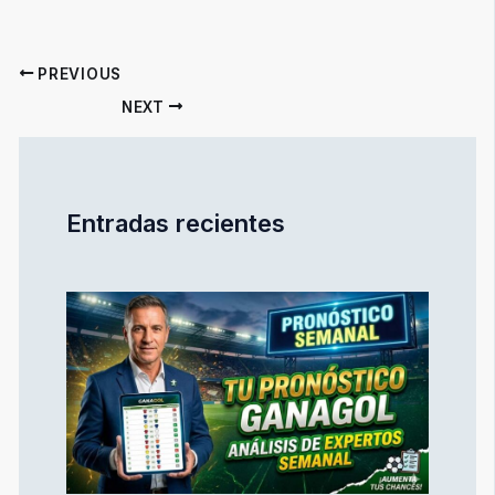
PREVIOUS
NEXT
Entradas recientes