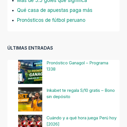
Más de 5.5 goles qué significa
Qué casa de apuestas paga más
Pronósticos de fútbol peruano
ÚLTIMAS ENTRADAS
Pronóstico Ganagol – Programa
1338
Inkabet te regala S/10 gratis – Bono
sin depósito
Cuándo y a qué hora juega Perú hoy
[2026]