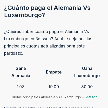
¿Cuánto paga el Alemania Vs
Luxemburgo?
¿Quieres saber cuánto paga el Alemania Vs
Luxemburgo en Betsson? Aquí te dejamos las
principales cuotas actualizadas para este
partidazo.
Gana
Gana
Empate
Alemania
Luxemburgo
1.03
19.00
80.00
Cuotas principales Alemania Vs Luxemburgo –
Betsson