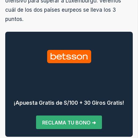
ofensivo para superar a Luxemburgo. Veremos
cuál de los dos países eurpeos se lleva los 3
puntos.
★
★
★
★
★
¡Apuesta Gratis de S/100 + 30 Giros Gratis!
RECLAMA TU BONO ➜