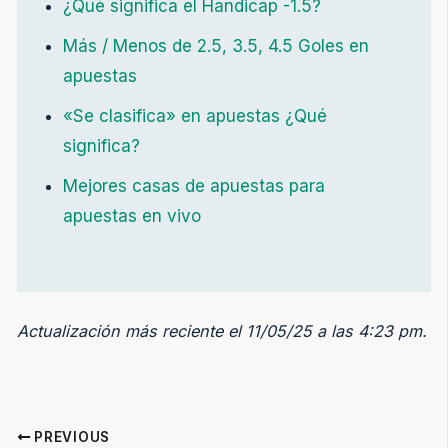
¿Qué significa el Handicap -1.5?
Más / Menos de 2.5, 3.5, 4.5 Goles en
apuestas
«Se clasifica» en apuestas ¿Qué
significa?
Mejores casas de apuestas para
apuestas en vivo
Actualización más reciente el 11/05/25 a las 4:23 pm.
PREVIOUS