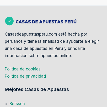
Casasdeapuestasperu.com está hecha por
peruanos y tiene la finalidad de ayudarte a elegir
una casa de apuestas en Perú y brindarte
información sobre apuestas online.
Politica de cookies
Politica de privacidad
Mejores Casas de Apuestas
Betsson