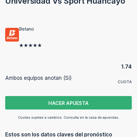
Universidad Vs Sport Huancayo
Betano
★
★
★
★
★
1.74
Ambos equipos anotan (Si)
CUOTA
HACER APUESTA
Cuotas sujetas a cambios. Consulta en la casa de apuestas.
Estos son los datos claves del pronóstico