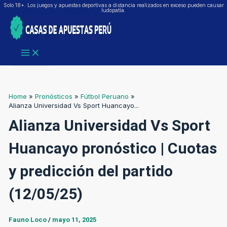
Skip
Solo 18+. Los juegos y apuestas deportivas a distancia realizados en exceso pueden causar
ludopatía.
to
content
Home
Pronósticos
Fútbol Peruano
Alianza Universidad Vs Sport Huancayo...
Alianza Universidad Vs Sport
Huancayo pronóstico | Cuotas
y predicción del partido
(12/05/25)
Fauno Loco
/
mayo 11, 2025