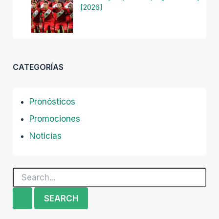
[2026]
CATEGORÍAS
Pronósticos
Promociones
Noticias
Search
for: