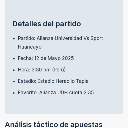
Detalles del partido
Partido: Alianza Universidad Vs Sport
Huancayo
Fecha: 12 de Mayo 2025
Hora: 3:30 pm (Perú)
Estadio: Estadio Heraclio Tapia
Favorito: Alianza UDH cuota 2.35
Análisis táctico de apuestas