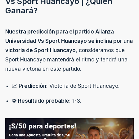
Vs Sport Huancayo | ¿Quién
Ganará?
Nuestra predicción para el partido Alianza
Universidad Vs Sport Huancayo se inclina por una
victoria de Sport Huancayo
, consideramos que
Sport Huancayo mantendrá el ritmo y tendrá una
nueva victoria en este partido.
📈
Predicción:
Victoria de Sport Huancayo.
⚽
Resultado probable:
1-3.