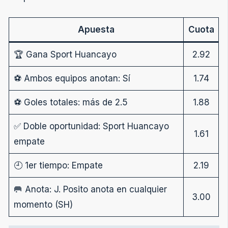
Apuesta
Cuota
🏆 Gana Sport Huancayo
2.92
⚽ Ambos equipos anotan: Sí
1.74
⚽ Goles totales: más de 2.5
1.88
✅ Doble oportunidad: Sport Huancayo
1.61
empate
🕘 1er tiempo: Empate
2.19
🥅 Anota: J. Posito anota en cualquier
3.00
momento (SH)