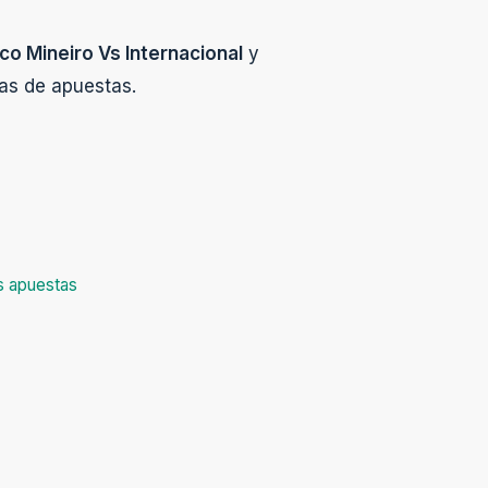
co Mineiro Vs Internacional
y
as de apuestas.
as apuestas