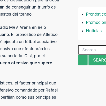
os de clasificación para la Copa
án de conseguir un triunfo de
Pronóstic
uestos del torneo.
Promocio
stadio MRV Arena en Belo
Noticias
ruano
. El pronóstico de Atlético
o” ejecuta un fútbol asociativo
Search
fensivo que efectuarán los
for:
u portería. O sí, por el
 juego ofensivo que supere
sticos, el factor principal que
e ofensivo comandado por Rafael
 perfilan como sus principales