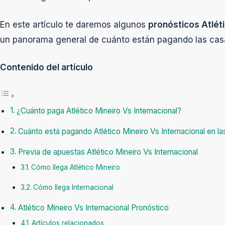
En este artículo te daremos algunos
pronósticos Atléti
un panorama general de cuánto están pagando las cas
Contenido del artículo
¿Cuánto paga Atlético Mineiro Vs Internacional?
Cuánto está pagando Atlético Mineiro Vs Internacional en l
Previa de apuestas Atlético Mineiro Vs Internacional
Cómo llega Atlético Mineiro
Cómo llega Internacional
Atlético Mineiro Vs Internacional Pronóstico
Artículos relacionados