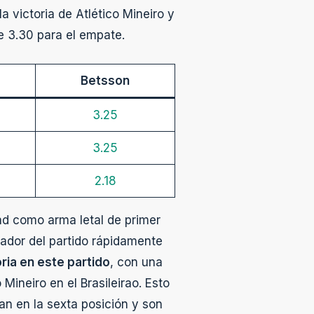
 victoria de Atlético Mineiro y
de 3.30 para el empate.
Betsson
3.25
3.25
2.18
dad como arma letal de primer
nador del partido rápidamente
oria en este partido
, con una
o Mineiro en el Brasileirao. Esto
an en la sexta posición y son