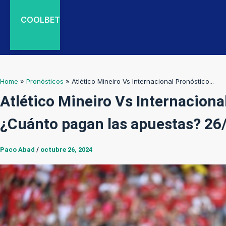
COOLBET
Home
Pronósticos
Atlético Mineiro Vs Internacional Pronóstico...
Atlético Mineiro Vs Internaciona
¿Cuánto pagan las apuestas? 26
Paco Abad
/
octubre 26, 2024