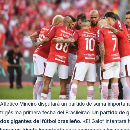
Atlético Mineiro disputará un partido de suma importanc
trigésima primera fecha del Brasileirao.
Un partido de g
dos gigantes del fútbol brasileño.
«El Galo” intentará 