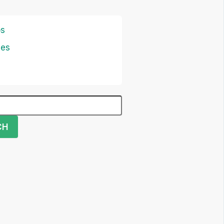
os
nes