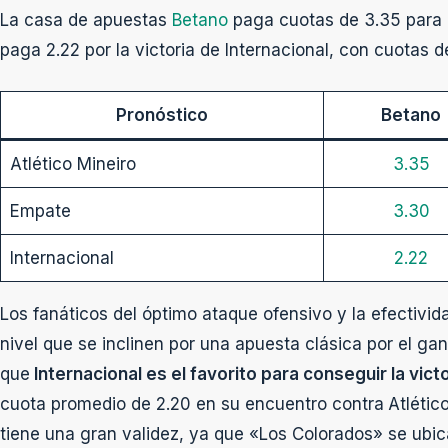
La casa de apuestas
Betano
paga cuotas de 3.35 para la
paga 2.22 por la victoria de Internacional, con cuotas 
Pronóstico
Betano
Atlético Mineiro
3.35
Empate
3.30
Internacional
2.22
Los fanáticos del óptimo ataque ofensivo y la efectivi
nivel que se inclinen por una apuesta clásica por el ga
que
Internacional es el favorito para conseguir la vict
cuota promedio de 2.20 en su encuentro contra
Atlétic
tiene una gran validez, ya que «Los Colorados» se ubic