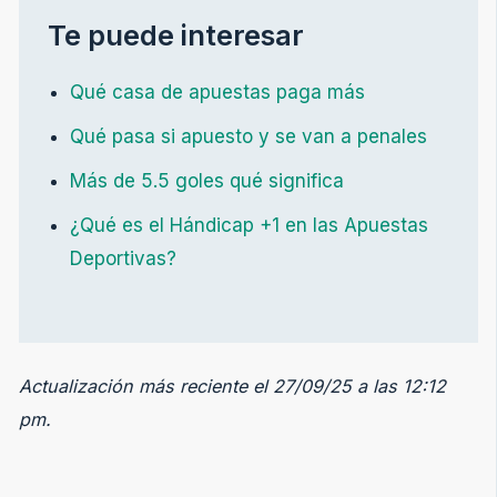
Te puede interesar
Qué casa de apuestas paga más
Qué pasa si apuesto y se van a penales
Más de 5.5 goles qué significa
¿Qué es el Hándicap +1 en las Apuestas
Deportivas?
Actualización más reciente el 27/09/25 a las 12:12
pm.