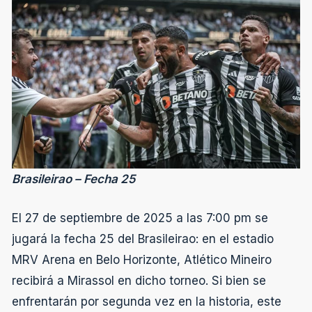
Brasileirao – Fecha 25
El 27 de septiembre de 2025 a las 7:00 pm se
jugará la fecha 25 del Brasileirao: en el estadio
MRV Arena en Belo Horizonte, Atlético Mineiro
recibirá a Mirassol en dicho torneo. Si bien se
enfrentarán por segunda vez en la historia, este