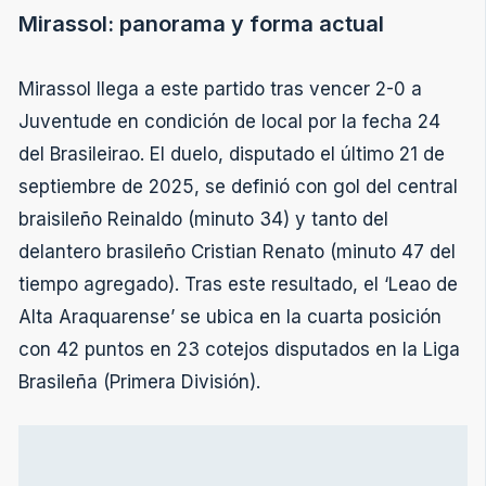
Mirassol: panorama y forma actual
Mirassol llega a este partido tras vencer 2-0 a
Juventude en condición de local por la fecha 24
del Brasileirao. El duelo, disputado el último 21 de
septiembre de 2025, se definió con gol del central
braisileño Reinaldo (minuto 34) y tanto del
delantero brasileño Cristian Renato (minuto 47 del
tiempo agregado). Tras este resultado, el ‘Leao de
Alta Araquarense’ se ubica en la cuarta posición
con 42 puntos en 23 cotejos disputados en la Liga
Brasileña (Primera División).