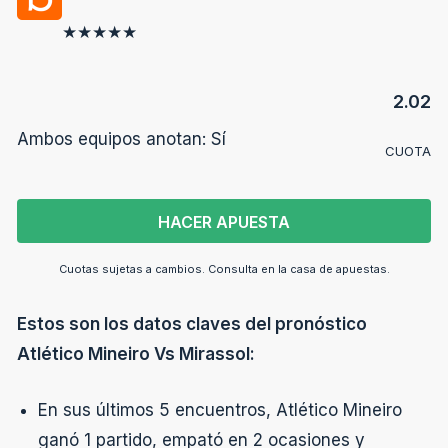
★
★
★
★
★
2.02
Ambos equipos anotan: Sí
CUOTA
HACER APUESTA
Cuotas sujetas a cambios. Consulta en la casa de apuestas.
Estos son los datos claves del pronóstico
Atlético Mineiro Vs Mirassol:
En sus últimos 5 encuentros, Atlético Mineiro
ganó 1 partido, empató en 2 ocasiones y