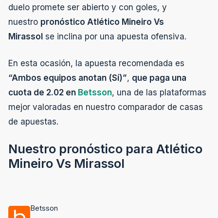
duelo promete ser abierto y con goles, y
nuestro
pronóstico Atlético Mineiro Vs
Mirassol
se inclina por una apuesta ofensiva.
En esta ocasión, la apuesta recomendada es
“Ambos equipos anotan (Sí)”
,
que paga una
cuota de 2.02 en
Betsson
, una de las plataformas
mejor valoradas en nuestro comparador de casas
de apuestas.
Nuestro pronóstico para Atlético
Mineiro Vs Mirassol
Betsson