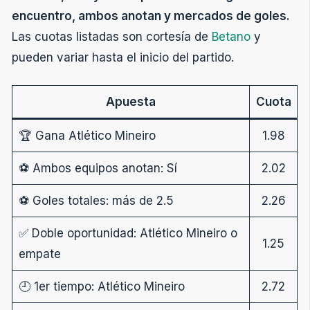
encuentro, ambos anotan y mercados de goles.
Las cuotas listadas son cortesía de
Betano
y
pueden variar hasta el inicio del partido.
Apuesta
Cuota
🏆 Gana Atlético Mineiro
1.98
⚽ Ambos equipos anotan: Sí
2.02
⚽ Goles totales: más de 2.5
2.26
✅ Doble oportunidad: Atlético Mineiro o
1.25
empate
🕘 1er tiempo: Atlético Mineiro
2.72