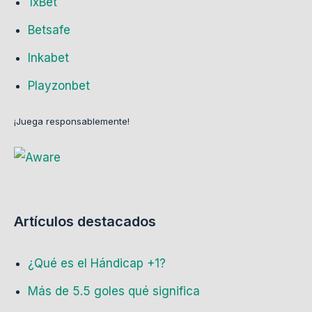
1xBet
Betsafe
Inkabet
Playzonbet
¡Juega responsablemente!
Artículos destacados
¿Qué es el Hándicap +1?
Más de 5.5 goles qué significa