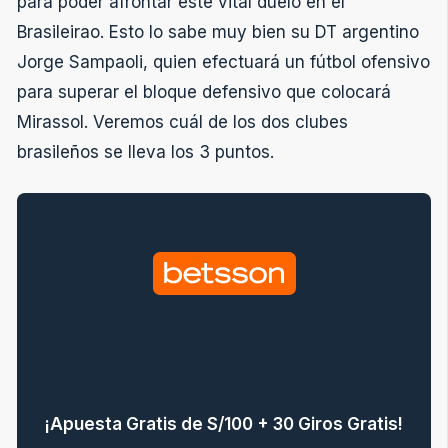
para poder afrontar este vital duelo en el
Brasileirao. Esto lo sabe muy bien su DT argentino
Jorge Sampaoli, quien efectuará un fútbol ofensivo
para superar el bloque defensivo que colocará
Mirassol. Veremos cuál de los dos clubes
brasileños se lleva los 3 puntos.
★
★
★
★
★
¡Apuesta Gratis de S/100 + 30 Giros Gratis!