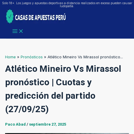
Skip
Solo 18+. Los juegos y apuestas deportivas a distancia realizados en exceso pueden causar
ludopatía.
to
content
Home
Pronósticos
Atlético Mineiro Vs Mirassol pronóstico...
Atlético Mineiro Vs Mirassol
pronóstico | Cuotas y
predicción del partido
(27/09/25)
Paco Abad
/
septiembre 27, 2025