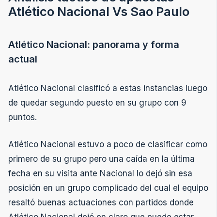
Atlético Nacional Vs Sao Paulo
Atlético Nacional: panorama y forma
actual
Atlético Nacional clasificó a estas instancias luego
de quedar segundo puesto en su grupo con 9
puntos.
Atlético Nacional estuvo a poco de clasificar como
primero de su grupo pero una caída en la última
fecha en su visita ante Nacional lo dejó sin esa
posición en un grupo complicado del cual el equipo
resaltó buenas actuaciones con partidos donde
Atlético Nacional dejó en claro que puede estar