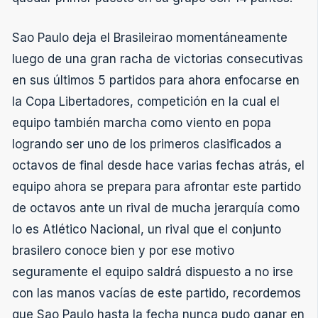
Sao Paulo deja el Brasileirao momentáneamente
luego de una gran racha de victorias consecutivas
en sus últimos 5 partidos para ahora enfocarse en
la Copa Libertadores, competición en la cual el
equipo también marcha como viento en popa
logrando ser uno de los primeros clasificados a
octavos de final desde hace varias fechas atrás, el
equipo ahora se prepara para afrontar este partido
de octavos ante un rival de mucha jerarquía como
lo es Atlético Nacional, un rival que el conjunto
brasilero conoce bien y por ese motivo
seguramente el equipo saldrá dispuesto a no irse
con las manos vacías de este partido, recordemos
que Sao Paulo hasta la fecha nunca pudo ganar en