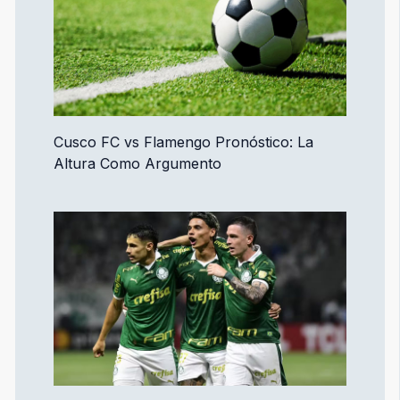
Cusco FC vs Flamengo Pronóstico: La
Altura Como Argumento