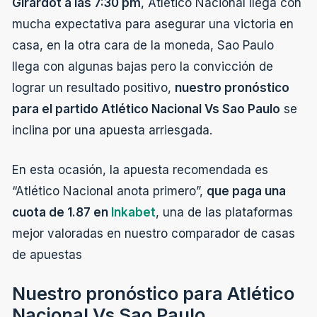
Girardot a las 7:30 pm
, Atlético Nacional llega con
mucha expectativa para asegurar una victoria en
casa, en la otra cara de la moneda, Sao Paulo
llega con algunas bajas pero la convicción de
lograr un resultado positivo,
nuestro pronóstico
para el partido Atlético Nacional Vs Sao Paulo
se
inclina por una apuesta arriesgada.
En esta ocasión, la apuesta recomendada es
“Atlético Nacional anota primero”,
que paga una
cuota de 1.87 en
Inkabet
, una de las plataformas
mejor valoradas en nuestro comparador de casas
de apuestas
Nuestro pronóstico para Atlético
Nacional Vs Sao Paulo