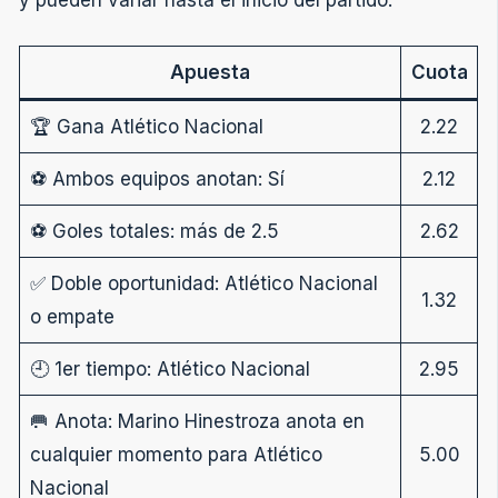
y pueden variar hasta el inicio del partido.
Apuesta
Cuota
🏆 Gana Atlético Nacional
2.22
⚽ Ambos equipos anotan: Sí
2.12
⚽ Goles totales: más de 2.5
2.62
✅ Doble oportunidad: Atlético Nacional
1.32
o empate
🕘 1er tiempo: Atlético Nacional
2.95
🥅 Anota: Marino Hinestroza anota en
cualquier momento para Atlético
5.00
Nacional