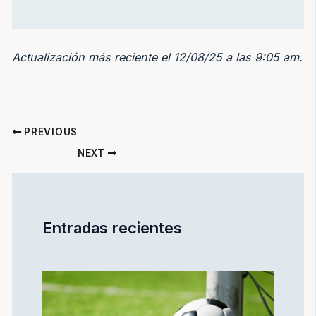
Actualización más reciente el 12/08/25 a las 9:05 am.
PREVIOUS
NEXT
Entradas recientes