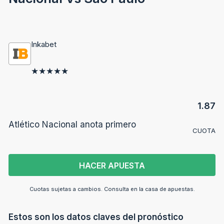
Inkabet
★
★
★
★
★
1.87
Atlético Nacional anota primero
CUOTA
HACER APUESTA
Cuotas sujetas a cambios. Consulta en la casa de apuestas.
Estos son los datos claves del pronóstico