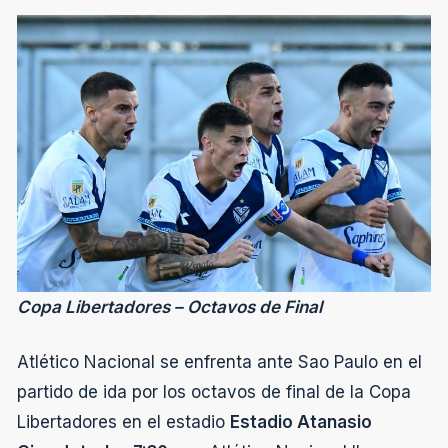
Copa Libertadores – Octavos de Final
Atlético Nacional se enfrenta ante Sao Paulo en el
partido de ida por los octavos de final de la Copa
Libertadores en el estadio
Estadio Atanasio