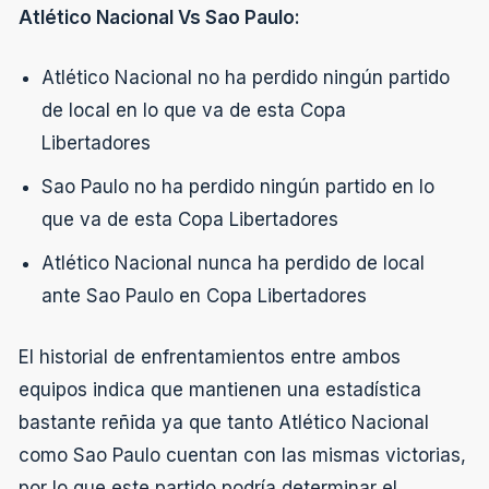
Atlético Nacional Vs Sao Paulo:
Atlético Nacional no ha perdido ningún partido
de local en lo que va de esta Copa
Libertadores
Sao Paulo no ha perdido ningún partido en lo
que va de esta Copa Libertadores
Atlético Nacional nunca ha perdido de local
ante Sao Paulo en Copa Libertadores
El historial de enfrentamientos entre ambos
equipos indica que mantienen una estadística
bastante reñida ya que tanto Atlético Nacional
como Sao Paulo cuentan con las mismas victorias,
por lo que este partido podría determinar el