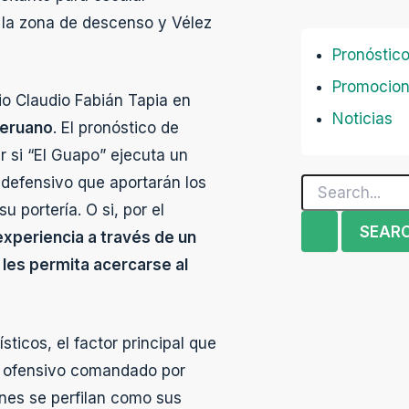
e la zona de descenso y Vélez
Pronóstic
Promocio
dio Claudio Fabián Tapia en
Noticias
peruano
. El pronóstico de
r si “El Guapo” ejecuta un
 defensivo que aportarán los
Search
for:
 portería. O si, por el
 experiencia a través de un
 les permita acercarse al
sticos, el factor principal que
nte ofensivo comandado por
nes se perfilan como sus