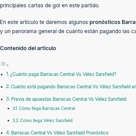
principales cartas de gol en este partido.
En este artículo te daremos algunos
pronósticos Barra
y un panorama general de cuánto están pagando las c
Contenido del artículo
¿Cuánto paga Barracas Central Vs Vélez Sarsfield?
Cuánto está pagando Barracas Central Vs Vélez Sarsfield e
Previa de apuestas Barracas Central Vs Vélez Sarsfield
Cómo llega Barracas Central
Cómo llega Vélez Sarsfield
Barracas Central Vs Vélez Sarsfield Pronóstico