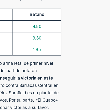
Betano
4.80
3.30
1.85
o arma letal de primer nivel
del partido notarán
nseguir la victoria en este
ro contra
Barracas Central en
élez Sarsfield es un plantel de
vos. Por su parte, «El Guapo»
har victorias a su favor.