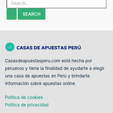
Search
for:
Casasdeapuestasperu.com está hecha por
peruanos y tiene la finalidad de ayudarte a elegir
una casa de apuestas en Perú y brindarte
información sobre apuestas online.
Politica de cookies
Politica de privacidad