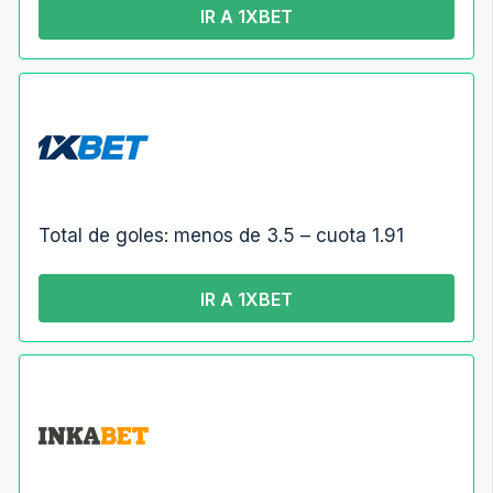
IR A 1XBET
Total de goles: menos de 3.5 – cuota 1.91
IR A 1XBET