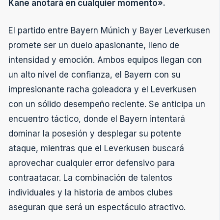
Kane anotará en cualquier momento».
El partido entre Bayern Múnich y Bayer Leverkusen
promete ser un duelo apasionante, lleno de
intensidad y emoción. Ambos equipos llegan con
un alto nivel de confianza, el Bayern con su
impresionante racha goleadora y el Leverkusen
con un sólido desempeño reciente. Se anticipa un
encuentro táctico, donde el Bayern intentará
dominar la posesión y desplegar su potente
ataque, mientras que el Leverkusen buscará
aprovechar cualquier error defensivo para
contraatacar. La combinación de talentos
individuales y la historia de ambos clubes
aseguran que será un espectáculo atractivo.