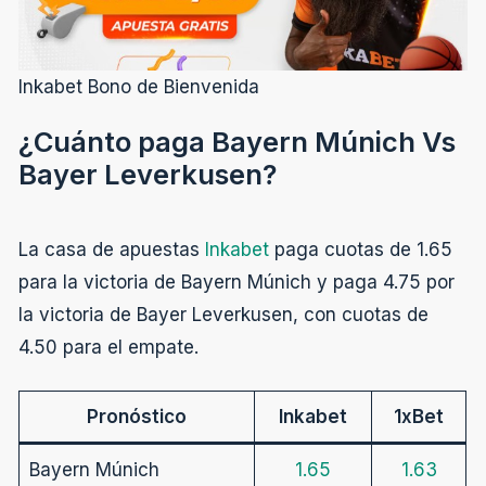
Inkabet Bono de Bienvenida
¿Cuánto paga Bayern Múnich Vs
Bayer Leverkusen?
La casa de apuestas
Inkabet
paga cuotas de 1.65
para la victoria de Bayern Múnich y paga 4.75 por
la victoria de Bayer Leverkusen, con cuotas de
4.50 para el empate.
Pronóstico
Inkabet
1xBet
Bayern Múnich
1.65
1.63