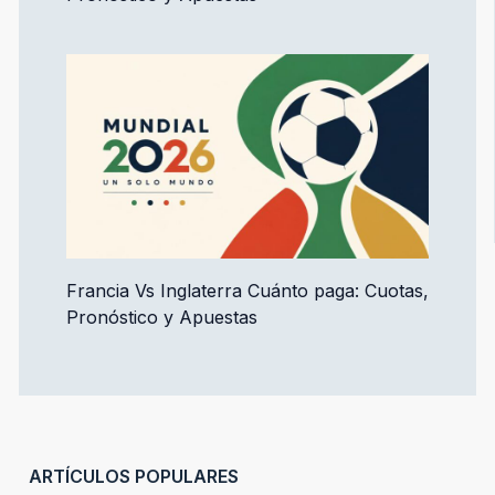
Francia Vs Inglaterra Cuánto paga: Cuotas,
Pronóstico y Apuestas
ARTÍCULOS POPULARES