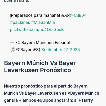
buena racha.
¡Preparados para mañana! 💪🥨
#FCBB04
#packmas
#MiaSanMia
pic.twitter.com/hc4OrsGbuB
— FC Bayern München Español
(@FCBayernES)
September 27, 2024
Bayern Múnich Vs Bayer
Leverkusen Pronóstico
Nuestro pronóstico para el partido Bayern
Múnich Vs Bayer Leverkusen es «Bayern Múnich
ganará + ambos equipos anotarán: sí + Harry