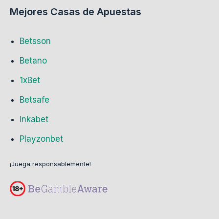
Mejores Casas de Apuestas
Betsson
Betano
1xBet
Betsafe
Inkabet
Playzonbet
¡Juega responsablemente!