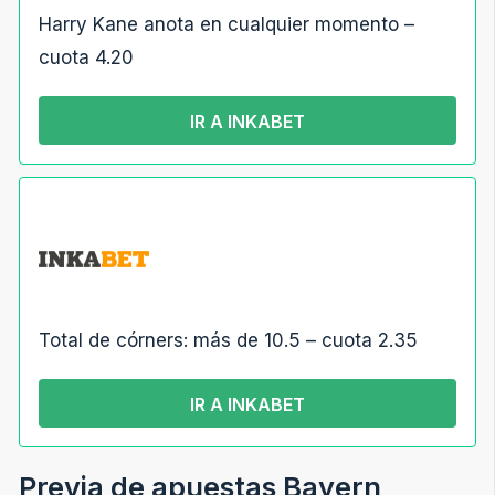
Harry Kane anota en cualquier momento –
cuota 4.20
IR A INKABET
Total de córners: más de 10.5 – cuota 2.35
IR A INKABET
Previa de apuestas Bayern