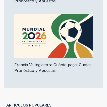
Pronóstico y Apuestas
Francia Vs Inglaterra Cuánto paga: Cuotas,
Pronóstico y Apuestas
ARTÍCULOS POPULARES