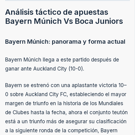
Análisis táctico de apuestas
Bayern Múnich Vs Boca Juniors
Bayern Múnich: panorama y forma actual
Bayern Múnich llega a este partido después de
ganar ante Auckland City (10-0).
Bayern se estrenó con una aplastante victoria 10–
0 sobre Auckland City FC, estableciendo el mayor
margen de triunfo en la historia de los Mundiales
de Clubes hasta la fecha, ahora el conjunto teutón
está a un triunfo más de asegurar su clasificación
a la siguiente ronda de la competición, Bayern