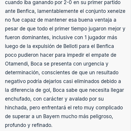
cuando iba ganando por 2-0 en su primer partido
ante Benfica, lamentablemente el conjunto xeneize
no fue capaz de mantener esa buena ventaja a
pesar de que todo el primer tiempo jugaron mejor y
fueron dominantes, inclusive con 1 jugador más
luego de la expulsión de Belloti para el Benfica
poco pudieron hacer para impedir el empate de
Otamendi, Boca se presenta con urgencia y
determinación, conscientes de que un resultado
negativo podría dejarlos casi eliminados debido a
la diferencia de gol, Boca sabe que necesita llegar
enchufado, con carácter y avalado por su
hinchada, pero enfrentará el reto muy complicado
de superar a un Bayern mucho más peligroso,
profundo y refinado.