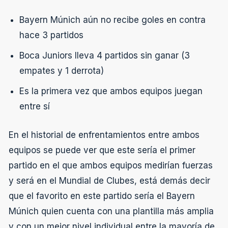
Bayern Múnich aún no recibe goles en contra
hace 3 partidos
Boca Juniors lleva 4 partidos sin ganar (3
empates y 1 derrota)
Es la primera vez que ambos equipos juegan
entre sí
En el historial de enfrentamientos entre ambos
equipos se puede ver que este sería el primer
partido en el que ambos equipos medirían fuerzas
y será en el Mundial de Clubes, está demás decir
que el favorito en este partido sería el Bayern
Múnich quien cuenta con una plantilla más amplia
y con un mejor nivel individual entre la mayoría de