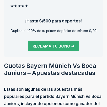
★
★
★
★
★
¡Hasta S/500 para deportes!
Duplica el 100% de tu primer depósito de mínimo S/20
RECLAMA TU BONO ➜
Cuotas Bayern Múnich Vs Boca
Juniors – Apuestas destacadas
Estas son algunas de las apuestas más
populares para el partido Bayern Múnich Vs Boca
Juniors, incluyendo opciones como ganador del