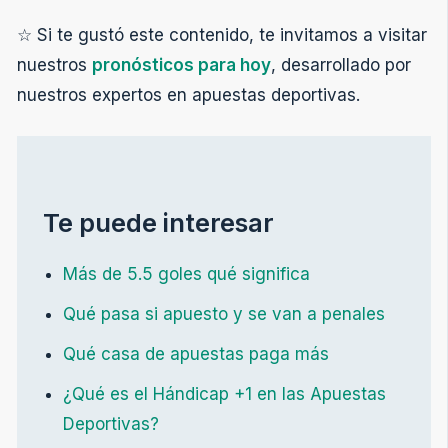
☆ Si te gustó este contenido, te invitamos a visitar
nuestros
pronósticos para hoy
, desarrollado por
nuestros expertos en apuestas deportivas.
Te puede interesar
Más de 5.5 goles qué significa
Qué pasa si apuesto y se van a penales
Qué casa de apuestas paga más
¿Qué es el Hándicap +1 en las Apuestas
Deportivas?