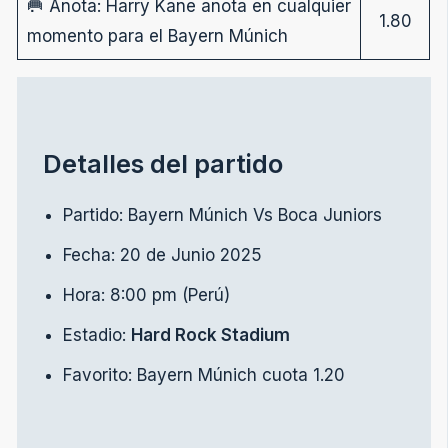
🥅 Anota: Harry Kane anota en cualquier
1.80
momento para el Bayern Múnich
Detalles del partido
Partido: Bayern Múnich Vs Boca Juniors
Fecha: 20 de Junio 2025
Hora: 8:00 pm (Perú)
Estadio:
Hard Rock Stadium
Favorito: Bayern Múnich cuota 1.20