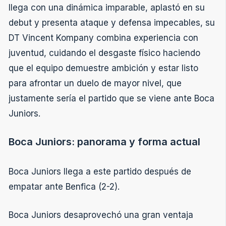
llega con una dinámica imparable, aplastó en su
debut y presenta ataque y defensa impecables, su
DT Vincent Kompany combina experiencia con
juventud, cuidando el desgaste físico haciendo
que el equipo demuestre ambición y estar listo
para afrontar un duelo de mayor nivel, que
justamente sería el partido que se viene ante Boca
Juniors.
Boca Juniors: panorama y forma actual
Boca Juniors llega a este partido después de
empatar ante Benfica (2-2).
Boca Juniors desaprovechó una gran ventaja