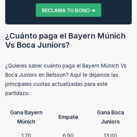
RECLAMA TU BONO ➜
¿Cuánto paga el Bayern Múnich
Vs Boca Juniors?
¿Quieres saber cuánto paga el Bayern Múnich Vs
Boca Juniors en Betsson? Aquí te dejamos las
principales cuotas actualizadas para este
partidazo.
Gana Bayern
Gana Boca
Empate
Múnich
Juniors
1.20
6.90
13.00