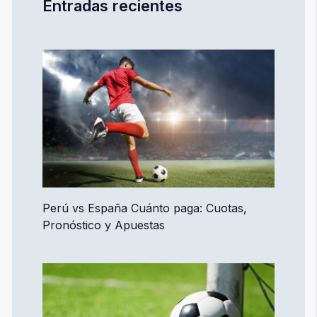
Entradas recientes
Perú vs España Cuánto paga: Cuotas,
Pronóstico y Apuestas