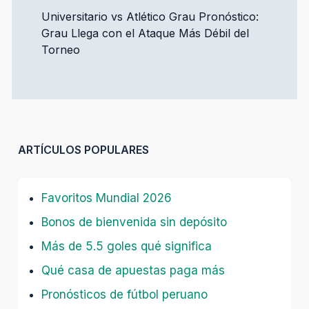
Universitario vs Atlético Grau Pronóstico:
Grau Llega con el Ataque Más Débil del
Torneo
ARTÍCULOS POPULARES
Favoritos Mundial 2026
Bonos de bienvenida sin depósito
Más de 5.5 goles qué significa
Qué casa de apuestas paga más
Pronósticos de fútbol peruano