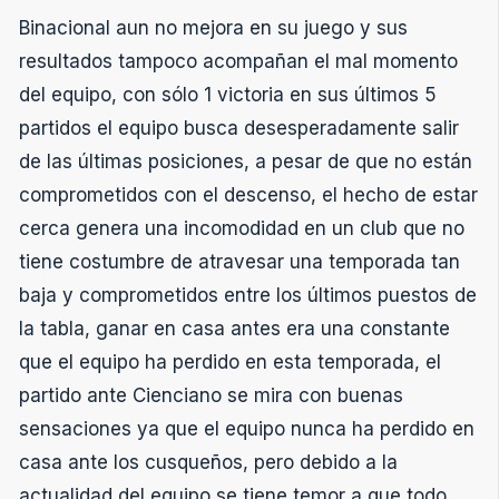
Binacional aun no mejora en su juego y sus
resultados tampoco acompañan el mal momento
del equipo, con sólo 1 victoria en sus últimos 5
partidos el equipo busca desesperadamente salir
de las últimas posiciones, a pesar de que no están
comprometidos con el descenso, el hecho de estar
cerca genera una incomodidad en un club que no
tiene costumbre de atravesar una temporada tan
baja y comprometidos entre los últimos puestos de
la tabla, ganar en casa antes era una constante
que el equipo ha perdido en esta temporada, el
partido ante Cienciano se mira con buenas
sensaciones ya que el equipo nunca ha perdido en
casa ante los cusqueños, pero debido a la
actualidad del equipo se tiene temor a que todo