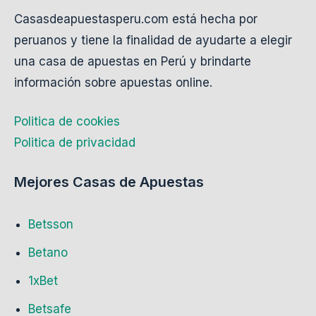
Casasdeapuestasperu.com está hecha por
peruanos y tiene la finalidad de ayudarte a elegir
una casa de apuestas en Perú y brindarte
información sobre apuestas online.
Politica de cookies
Politica de privacidad
Mejores Casas de Apuestas
Betsson
Betano
1xBet
Betsafe