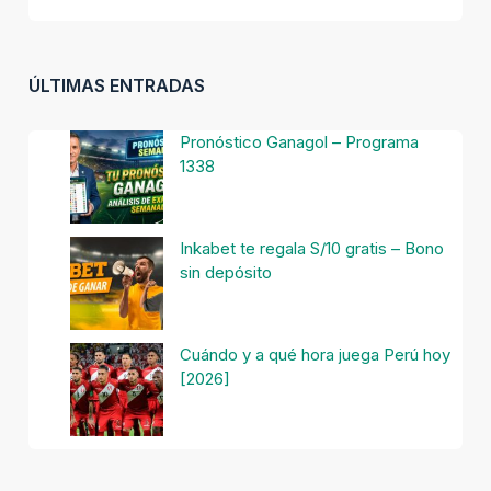
ÚLTIMAS ENTRADAS
Pronóstico Ganagol – Programa
1338
Inkabet te regala S/10 gratis – Bono
sin depósito
Cuándo y a qué hora juega Perú hoy
[2026]