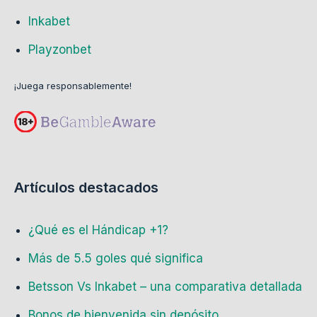
Inkabet
Playzonbet
¡Juega responsablemente!
Artículos destacados
¿Qué es el Hándicap +1?
Más de 5.5 goles qué significa
Betsson Vs Inkabet – una comparativa detallada
Bonos de bienvenida sin depósito