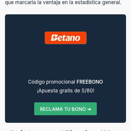
que marcaría la ventaja en la estadística general.
★
★
★
★
★
Código promocional
FREEBONO
¡Apuesta gratis de S/80!
RECLAMA TU BONO ➜