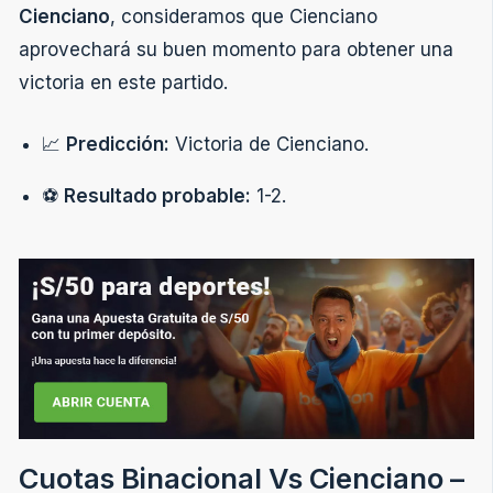
Cienciano
, consideramos que Cienciano
aprovechará su buen momento para obtener una
victoria en este partido.
📈
Predicción:
Victoria de Cienciano.
⚽
Resultado probable:
1-2.
Cuotas Binacional Vs Cienciano –