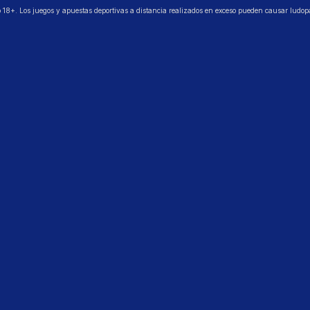
o 18+. Los juegos y apuestas deportivas a distancia realizados en exceso pueden causar ludopa