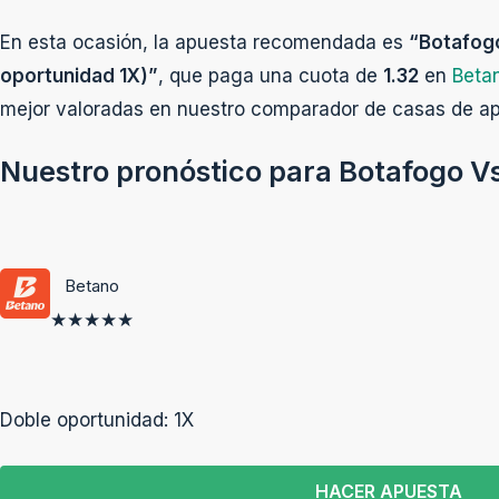
En esta ocasión, la apuesta recomendada es
“Botafog
oportunidad 1X)”
, que paga una cuota de
1.32
en
Beta
mejor valoradas en nuestro comparador de casas de a
Nuestro pronóstico para Botafogo V
Betano
★
★
★
★
★
Doble oportunidad: 1X
HACER APUESTA