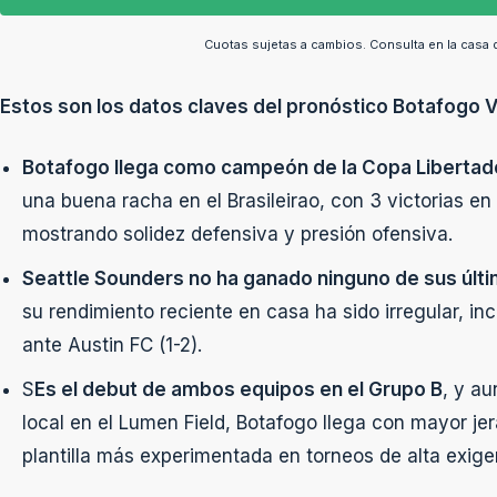
Cuotas sujetas a cambios. Consulta en la casa 
Estos son los datos claves del pronóstico Botafogo 
Botafogo llega como campeón de la Copa Liberta
una buena racha en el Brasileirao, con 3 victorias en
mostrando solidez defensiva y presión ofensiva.
Seattle Sounders no ha ganado ninguno de sus últim
su rendimiento reciente en casa ha sido irregular, in
ante Austin FC (1-2).
S
Es el debut de ambos equipos en el Grupo B
, y a
local en el Lumen Field, Botafogo llega con mayor jer
plantilla más experimentada en torneos de alta exige