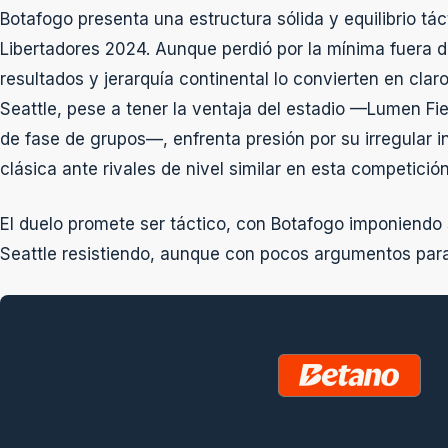
Botafogo presenta una estructura sólida y equilibrio t
Libertadores 2024. Aunque perdió por la mínima fuera d
resultados y jerarquía continental lo convierten en clar
Seattle, pese a tener la ventaja del estadio —Lumen Fi
de fase de grupos—, enfrenta presión por su irregular i
clásica ante rivales de nivel similar en esta competición
El duelo promete ser táctico, con Botafogo imponiendo 
Seattle resistiendo, aunque con pocos argumentos para 