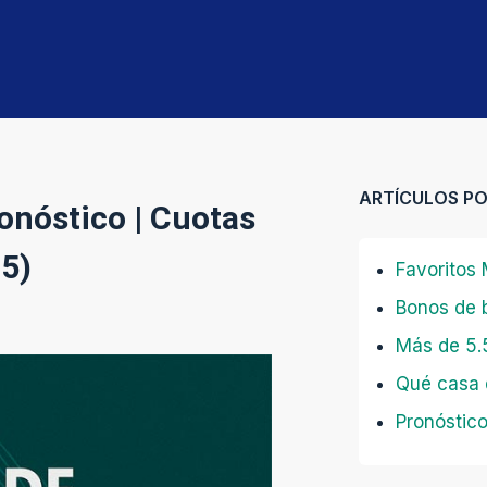
ARTÍCULOS P
onóstico | Cuotas
25)
Favoritos
Bonos de 
Más de 5.5
Qué casa 
Pronóstico