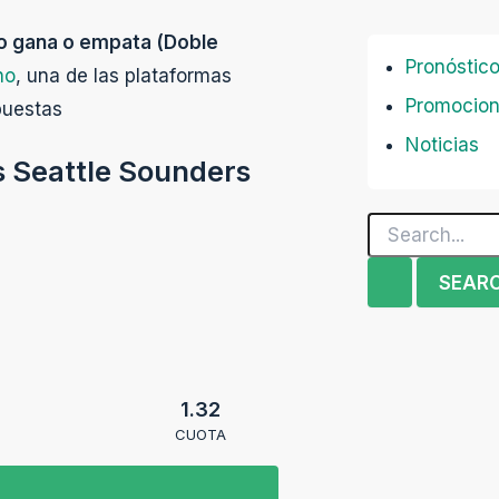
o gana o empata (Doble
Pronóstic
no
, una de las plataformas
Promocio
puestas
Noticias
s Seattle Sounders
Search
for:
1.32
CUOTA