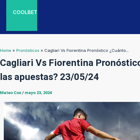
COOLBET
Home
Pronósticos
Cagliari Vs Fiorentina Pronóstico ¿Cuánto...
Cagliari Vs Fiorentina Pronósti
las apuestas? 23/05/24
Mateo Cox
/
mayo 23, 2024