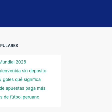
OPULARES
 Mundial 2026
bienvenida sin depósito
 goles qué significa
de apuestas paga más
s de fútbol peruano