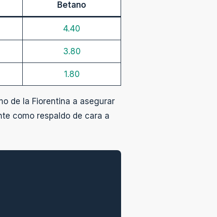
Betano
4.40
3.80
1.80
mo de la Fiorentina a asegurar
ente como respaldo de cara a