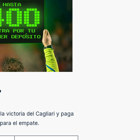
?
a victoria del Cagliari y paga
 para el empate.