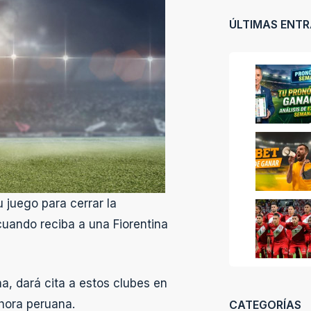
ÚLTIMAS ENT
u juego para cerrar la
cuando reciba a una Fiorentina
na, dará cita a estos clubes en
 hora peruana.
CATEGORÍAS