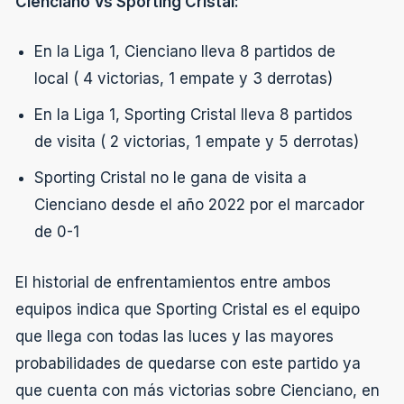
Cienciano Vs Sporting Cristal:
En la Liga 1, Cienciano lleva 8 partidos de
local ( 4 victorias, 1 empate y 3 derrotas)
En la Liga 1, Sporting Cristal lleva 8 partidos
de visita ( 2 victorias, 1 empate y 5 derrotas)
Sporting Cristal no le gana de visita a
Cienciano desde el año 2022 por el marcador
de 0-1
El historial de enfrentamientos entre ambos
equipos indica que Sporting Cristal es el equipo
que llega con todas las luces y las mayores
probabilidades de quedarse con este partido ya
que cuenta con más victorias sobre Cienciano, en