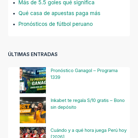
Más de 5.5 goles qué significa
Qué casa de apuestas paga más
Pronósticos de fútbol peruano
ÚLTIMAS ENTRADAS
Pronóstico Ganagol – Programa
1339
Inkabet te regala S/10 gratis – Bono
sin depósito
Cuándo y a qué hora juega Perú hoy
[2026]