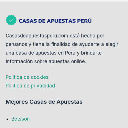
Casasdeapuestasperu.com está hecha por
peruanos y tiene la finalidad de ayudarte a elegir
una casa de apuestas en Perú y brindarte
información sobre apuestas online.
Politica de cookies
Politica de privacidad
Mejores Casas de Apuestas
Betsson