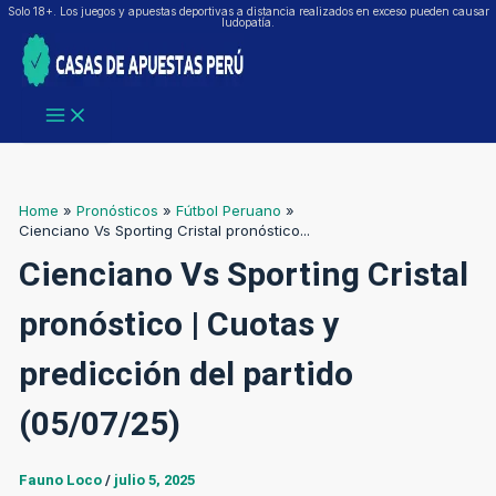
Skip
Solo 18+. Los juegos y apuestas deportivas a distancia realizados en exceso pueden causar
ludopatía.
to
content
Home
Pronósticos
Fútbol Peruano
Cienciano Vs Sporting Cristal pronóstico...
Cienciano Vs Sporting Cristal
pronóstico | Cuotas y
predicción del partido
(05/07/25)
Fauno Loco
/
julio 5, 2025