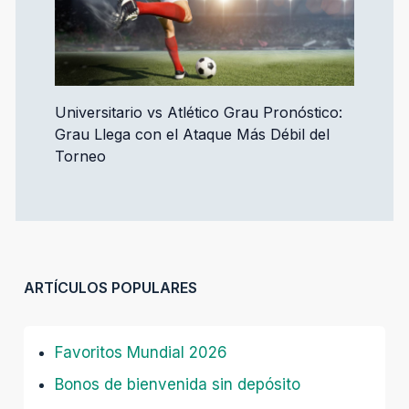
Universitario vs Atlético Grau Pronóstico:
Grau Llega con el Ataque Más Débil del
Torneo
ARTÍCULOS POPULARES
Favoritos Mundial 2026
Bonos de bienvenida sin depósito