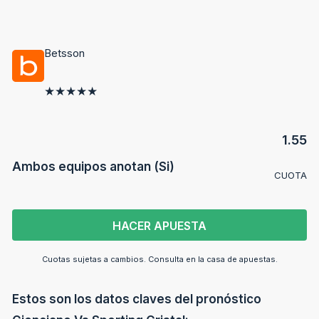
Betsson
★
★
★
★
★
1.55
Ambos equipos anotan (Si)
CUOTA
HACER APUESTA
Cuotas sujetas a cambios. Consulta en la casa de apuestas.
Estos son los datos claves del pronóstico