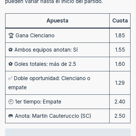
pueden variar hasta el inicio del partido.
Apuesta
Cuota
🏆 Gana Cienciano
1.85
⚽ Ambos equipos anotan: Sí
1.55
⚽ Goles totales: más de 2.5
1.60
✅ Doble oportunidad: Cienciano o
1.29
empate
🕘 1er tiempo: Empate
2.40
🥅 Anota: Martin Cauteruccio (SC)
2.50