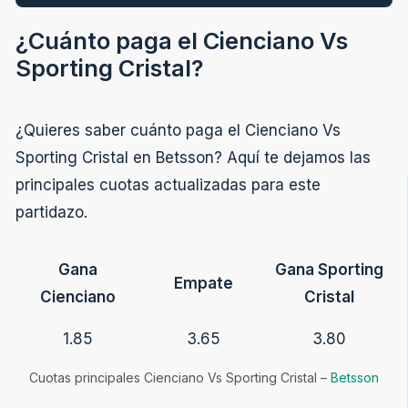
¿Cuánto paga el Cienciano Vs
Sporting Cristal?
¿Quieres saber cuánto paga el Cienciano Vs
Sporting Cristal en Betsson? Aquí te dejamos las
principales cuotas actualizadas para este
partidazo.
Gana
Gana Sporting
Empate
Cienciano
Cristal
1.85
3.65
3.80
Cuotas principales Cienciano Vs Sporting Cristal –
Betsson