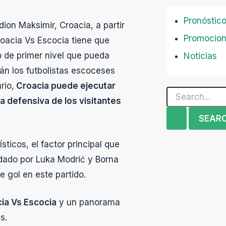
Pronóstic
dion Maksimir, Croacia, a partir
Promocio
roacia Vs Escocia tiene que
o de primer nivel que pueda
Noticias
án los futbolistas escoceses
rio,
Croacia puede ejecutar
Search
a defensiva de los visitantes
for:
sticos, el factor principal que
ndado por Luka Modrić y Borna
e gol en este partido.
ia Vs Escocia
y un panorama
s.