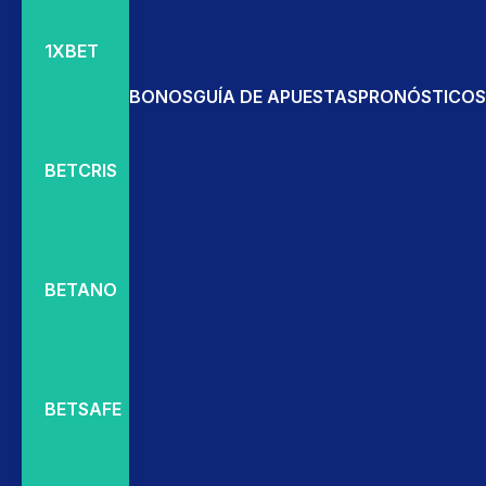
1XBET
BONOS
GUÍA DE APUESTAS
PRONÓSTICOS
BETCRIS
BETANO
BETSAFE