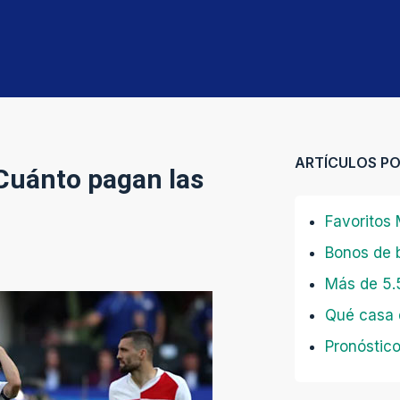
ARTÍCULOS P
Cuánto pagan las
Favoritos
Bonos de 
Más de 5.5
Qué casa 
Pronóstico