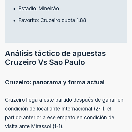
Estadio: Mineirão
Favorito: Cruzeiro cuota 1.88
Análisis táctico de apuestas
Cruzeiro Vs Sao Paulo
Cruzeiro: panorama y forma actual
Cruzeiro llega a este partido después de ganar en
condición de local ante Internacional (2-1), el
partido anterior a ese empató en condición de
visita ante Mirassol (1-1).