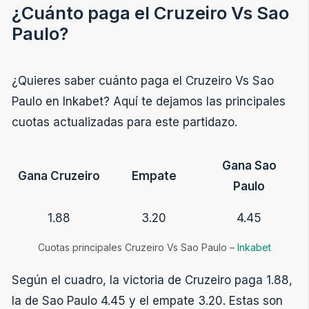
¿Cuánto paga el Cruzeiro Vs Sao
Paulo?
¿Quieres saber cuánto paga el Cruzeiro Vs Sao
Paulo en Inkabet? Aquí te dejamos las principales
cuotas actualizadas para este partidazo.
Gana Sao
Gana Cruzeiro
Empate
Paulo
1.88
3.20
4.45
Cuotas principales Cruzeiro Vs Sao Paulo –
Inkabet
Según el cuadro, la victoria de Cruzeiro paga 1.88,
la de Sao Paulo 4.45 y el empate 3.20. Estas son