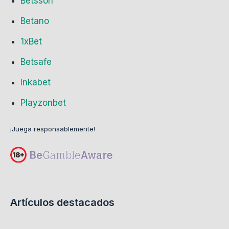
Betsson
Betano
1xBet
Betsafe
Inkabet
Playzonbet
¡Juega responsablemente!
Artículos destacados