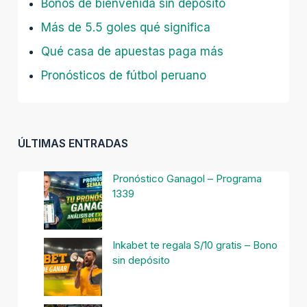
Bonos de bienvenida sin depósito
Más de 5.5 goles qué significa
Qué casa de apuestas paga más
Pronósticos de fútbol peruano
ÚLTIMAS ENTRADAS
Pronóstico Ganagol – Programa
1339
Inkabet te regala S/10 gratis – Bono
sin depósito