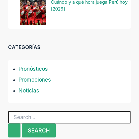
Cuándo y a qué hora juega Perú hoy
[2026]
CATEGORÍAS
Pronósticos
Promociones
Noticias
Search
for: