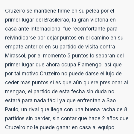
Cruzeiro se mantiene firme en su pelea por el
primer lugar del Brasileirao, la gran victoria en
casa ante Internacional fue reconfortante para
reivindicarse por dejar puntos en el camino en su
empate anterior en su partido de visita contra
Mirassol, por el momento 5 puntos lo separan del
primer lugar que ahora ocupa Flamengo, así que
por tal motivo Cruzeiro no puede darse el lujo de
ceder mas puntos si es que aún quiere presionar al
mengao, el partido de esta fecha sin duda no
estará para nada fácil ya que enfrentan a Sao
Paulo, un rival que llega con una buena racha de 8
partidos sin perder, sin contar que hace 2 años que
Cruzeiro no le puede ganar en casa al equipo