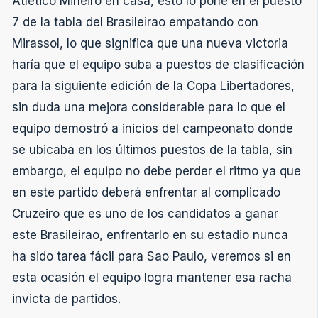
Atlético Mineiro en casa, esto lo pone en el puesto
7 de la tabla del Brasileirao empatando con
Mirassol, lo que significa que una nueva victoria
haría que el equipo suba a puestos de clasificación
para la siguiente edición de la Copa Libertadores,
sin duda una mejora considerable para lo que el
equipo demostró a inicios del campeonato donde
se ubicaba en los últimos puestos de la tabla, sin
embargo, el equipo no debe perder el ritmo ya que
en este partido deberá enfrentar al complicado
Cruzeiro que es uno de los candidatos a ganar
este Brasileirao, enfrentarlo en su estadio nunca
ha sido tarea fácil para Sao Paulo, veremos si en
esta ocasión el equipo logra mantener esa racha
invicta de partidos.