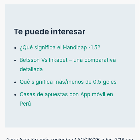
Te puede interesar
¿Qué significa el Handicap -1.5?
Betsson Vs Inkabet – una comparativa
detallada
Qué significa más/menos de 0.5 goles
Casas de apuestas con App móvil en
Perú
Actualización más reciente el 30/08/25 a las 9:18 am.