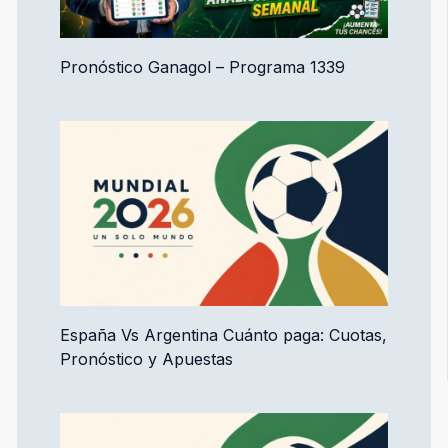
Pronóstico Ganagol – Programa 1339
España Vs Argentina Cuánto paga: Cuotas,
Pronóstico y Apuestas