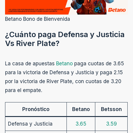
Betano Bono de Bienvenida
¿Cuánto paga Defensa y Justicia
Vs River Plate?
La casa de apuestas
Betano
paga cuotas de 3.65
para la victoria de Defensa y Justicia y paga 2.15
por la victoria de River Plate, con cuotas de 3.20
para el empate.
Pronóstico
Betano
Betsson
Defensa y Justicia
3.65
3.59