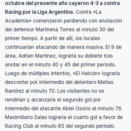
octubre del presente año cayeron 4-3 a contra
Racing por la Liga Argentina.
Contra «La
Academia» comenzaron perdiendo con anotación
del defensor Martirena Torres al minuto 30 del
primer tiempo. A partir de allí, los locales
continuarían atacando de manera masiva. El 9 de
área, Adrian Martínez, lograría su doblete tras
anotar en el minuto 40 y 45 del primer periodo.
Luego de múltiples intentos, «El Halcón» lograría
descontar por intermedio del delantero Matías
Ramírez al minuto 70. Los visitantes no se
rendirían y alcanzaría el segundo gol por
intermedio del atacante Abiel Osorio al minuto 76.
Maximiliano Salas lograría el cuarto gol a favor de
Racing Club al minuto 85 del segundo periodo.