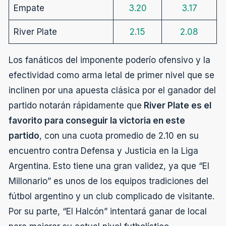
Empate
3.20
3.17
River Plate
2.15
2.08
Los fanáticos del imponente poderío ofensivo y la
efectividad como arma letal de primer nivel que se
inclinen por una apuesta clásica por el ganador del
partido notarán rápidamente que
River Plate es el
favorito para conseguir la victoria en este
partido
, con una cuota promedio de 2.10 en su
encuentro contra
Defensa y Justicia en la Liga
Argentina. Esto tiene una gran validez, ya que “El
Millonario” es unos de los equipos tradiciones del
fútbol argentino y un club complicado de visitante.
Por su parte, “El Halcón” intentará ganar de local