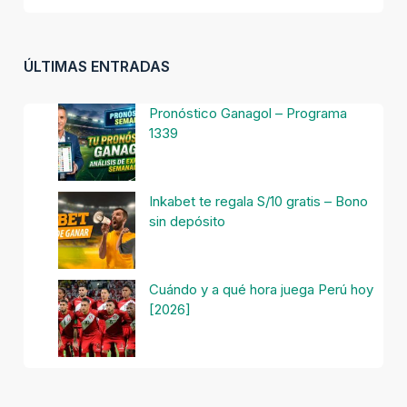
ÚLTIMAS ENTRADAS
Pronóstico Ganagol – Programa
1339
Inkabet te regala S/10 gratis – Bono
sin depósito
Cuándo y a qué hora juega Perú hoy
[2026]