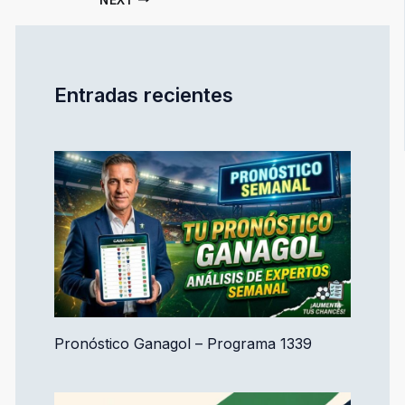
Entradas recientes
Pronóstico Ganagol – Programa 1339