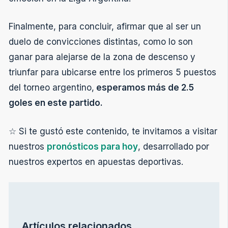
Finalmente, para concluir, afirmar que al ser un
duelo de convicciones distintas, como lo son
ganar para alejarse de la zona de descenso y
triunfar para ubicarse entre los primeros 5 puestos
del torneo argentino,
esperamos más de 2.5
goles en este partido.
☆ Si te gustó este contenido, te invitamos a visitar
nuestros
pronósticos para hoy
, desarrollado por
nuestros expertos en apuestas deportivas.
Artículos relacionados