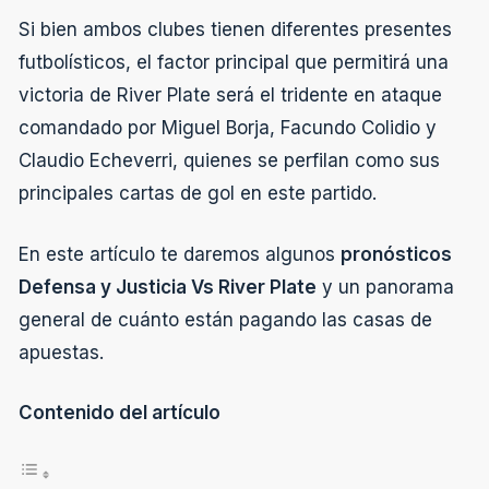
Si bien ambos clubes tienen diferentes presentes
futbolísticos, el factor principal que permitirá una
victoria de River Plate será el tridente en ataque
comandado por Miguel Borja, Facundo Colidio y
Claudio Echeverri, quienes se perfilan como sus
principales cartas de gol en este partido.
En este artículo te daremos algunos
pronósticos
Defensa y Justicia Vs River Plate
y un panorama
general de cuánto están pagando las casas de
apuestas.
Contenido del artículo