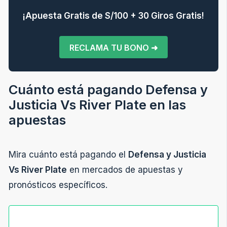
¡Apuesta Gratis de S/100 + 30 Giros Gratis!
RECLAMA TU BONO ➜
Cuánto está pagando Defensa y
Justicia Vs River Plate en las
apuestas
Mira cuánto está pagando el
Defensa y Justicia
Vs River Plate
en mercados de apuestas y
pronósticos específicos.