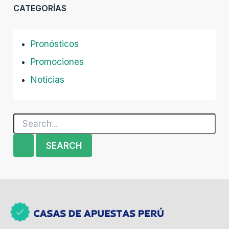
CATEGORÍAS
Pronósticos
Promociones
Noticias
Search
for: