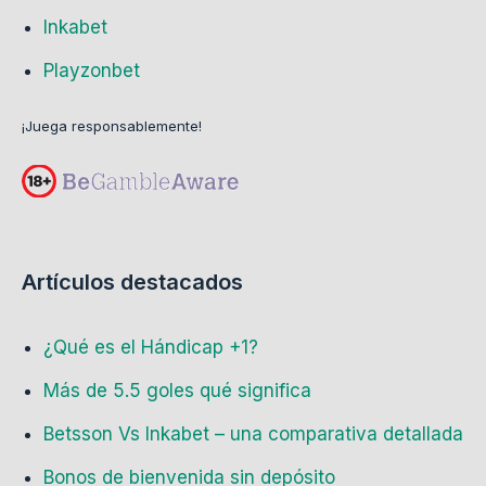
Inkabet
Playzonbet
¡Juega responsablemente!
Artículos destacados
¿Qué es el Hándicap +1?
Más de 5.5 goles qué significa
Betsson Vs Inkabet – una comparativa detallada
Bonos de bienvenida sin depósito