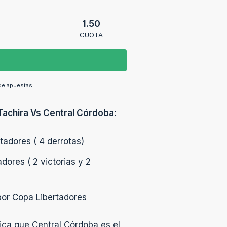
1.50
CUOTA
de apuestas.
Tachira Vs Central Córdoba:
tadores ( 4 derrotas)
dores ( 2 victorias y 2
por Copa Libertadores
dica que Central Córdoba es el