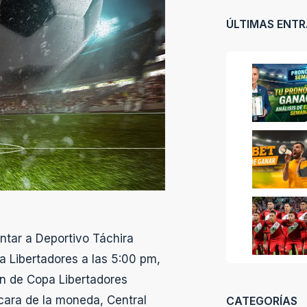
ÚLTIMAS ENT
ntar a Deportivo Táchira
a Libertadores a las 5:00 pm,
ón de Copa Libertadores
 cara de la moneda, Central
CATEGORÍAS