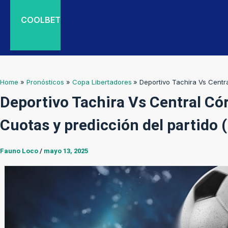
COOLBET
Home
Pronósticos
Copa Libertadores
Deportivo Tachira Vs Centra
Deportivo Tachira Vs Central Có
Cuotas y predicción del partido 
Fauno Loco
/
mayo 13, 2025