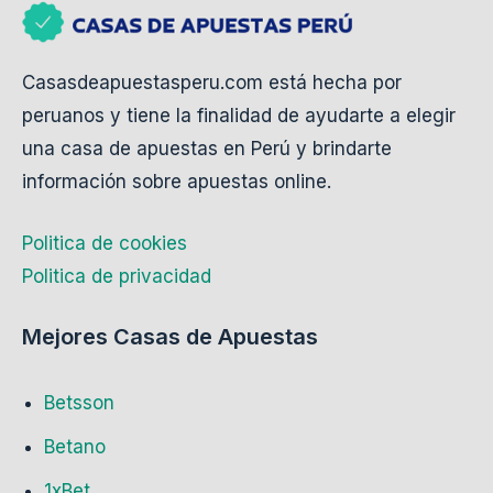
Casasdeapuestasperu.com está hecha por
peruanos y tiene la finalidad de ayudarte a elegir
una casa de apuestas en Perú y brindarte
información sobre apuestas online.
Politica de cookies
Politica de privacidad
Mejores Casas de Apuestas
Betsson
Betano
1xBet