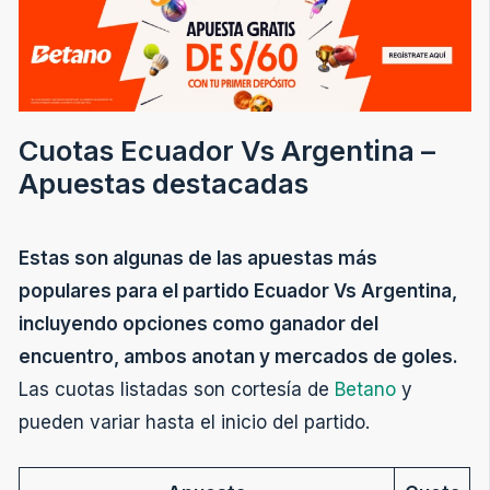
Cuotas Ecuador Vs Argentina –
Apuestas destacadas
Estas son algunas de las apuestas más
populares para el partido Ecuador Vs Argentina,
incluyendo opciones como ganador del
encuentro, ambos anotan y mercados de goles.
Las cuotas listadas son cortesía de
Betano
y
pueden variar hasta el inicio del partido.