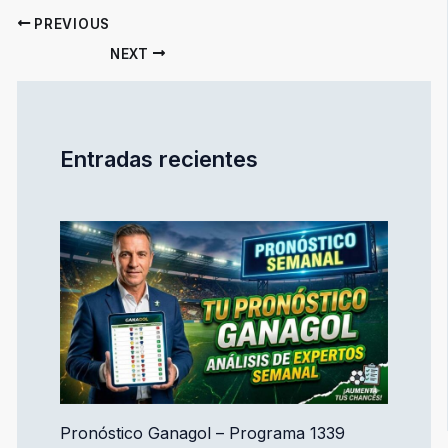
PREVIOUS
NEXT
Entradas recientes
Pronóstico Ganagol – Programa 1339