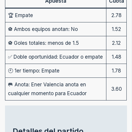
Apuesta
Cuota
🏆 Empate
2.78
⚽ Ambos equipos anotan: No
1.52
⚽ Goles totales: menos de 1.5
2.12
✅ Doble oportunidad: Ecuador o empate
1.48
🕘 1er tiempo: Empate
1.78
🥅 Anota: Ener Valencia anota en
3.60
cualquier momento para Ecuador
Detalles del partido