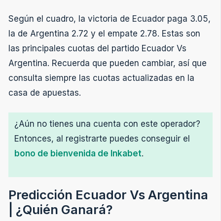
Según el cuadro, la victoria de Ecuador paga 3.05,
la de Argentina 2.72 y el empate 2.78. Estas son
las principales cuotas del partido Ecuador Vs
Argentina. Recuerda que pueden cambiar, así que
consulta siempre las cuotas actualizadas en la
casa de apuestas.
¿Aún no tienes una cuenta con este operador?
Entonces, al registrarte puedes conseguir el
bono de bienvenida de Inkabet
.
Predicción Ecuador Vs Argentina
| ¿Quién Ganará?