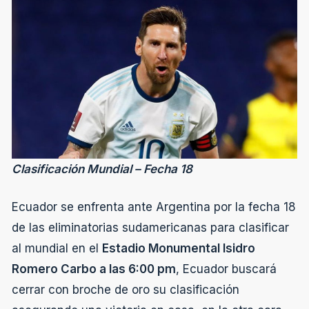
Clasificación Mundial – Fecha 18
Ecuador se enfrenta ante Argentina por la fecha 18
de las eliminatorias sudamericanas para clasificar
al mundial en el
Estadio Monumental Isidro
Romero Carbo a las 6:00 pm
, Ecuador buscará
cerrar con broche de oro su clasificación