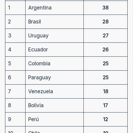
1
Argentina
38
2
Brasil
28
3
Uruguay
27
4
Ecuador
26
5
Colombia
25
6
Paraguay
25
7
Venezuela
18
8
Bolivia
17
9
Perú
12