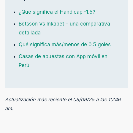
¿Qué significa el Handicap -1.5?
Betsson Vs Inkabet – una comparativa
detallada
Qué significa más/menos de 0.5 goles
Casas de apuestas con App móvil en
Perú
Actualización más reciente el 09/09/25 a las 10:46
am.