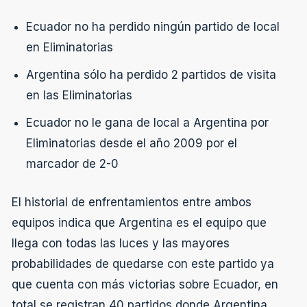
Ecuador no ha perdido ningún partido de local
en Eliminatorias
Argentina sólo ha perdido 2 partidos de visita
en las Eliminatorias
Ecuador no le gana de local a Argentina por
Eliminatorias desde el año 2009 por el
marcador de 2-0
El historial de enfrentamientos entre ambos
equipos indica que Argentina es el equipo que
llega con todas las luces y las mayores
probabilidades de quedarse con este partido ya
que cuenta con más victorias sobre Ecuador, en
total se registran 40 partidos donde Argentina