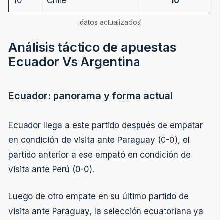
10
Chile
10
¡datos actualizados!
Análisis táctico de apuestas
Ecuador Vs Argentina
Ecuador: panorama y forma actual
Ecuador llega a este partido después de empatar
en condición de visita ante Paraguay (0-0), el
partido anterior a ese empató en condición de
visita ante Perú (0-0).
Luego de otro empate en su último partido de
visita ante Paraguay, la selección ecuatoriana ya