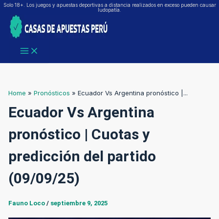
Skip
Solo 18+. Los juegos y apuestas deportivas a distancia realizados en exceso pueden causar
ludopatía.
to
content
Home
Pronósticos
Ecuador Vs Argentina pronóstico |...
Ecuador Vs Argentina
pronóstico | Cuotas y
predicción del partido
(09/09/25)
Fauno Loco
/
septiembre 9, 2025