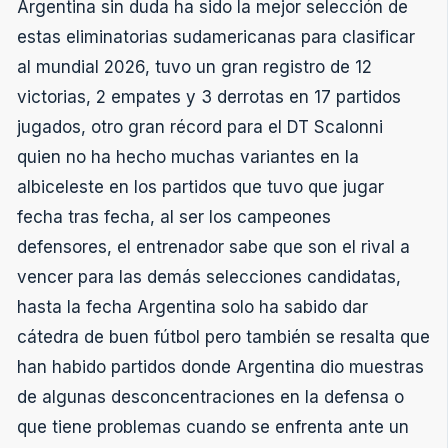
Argentina sin duda ha sido la mejor selección de
estas eliminatorias sudamericanas para clasificar
al mundial 2026, tuvo un gran registro de 12
victorias, 2 empates y 3 derrotas en 17 partidos
jugados, otro gran récord para el DT Scalonni
quien no ha hecho muchas variantes en la
albiceleste en los partidos que tuvo que jugar
fecha tras fecha, al ser los campeones
defensores, el entrenador sabe que son el rival a
vencer para las demás selecciones candidatas,
hasta la fecha Argentina solo ha sabido dar
cátedra de buen fútbol pero también se resalta que
han habido partidos donde Argentina dio muestras
de algunas desconcentraciones en la defensa o
que tiene problemas cuando se enfrenta ante un