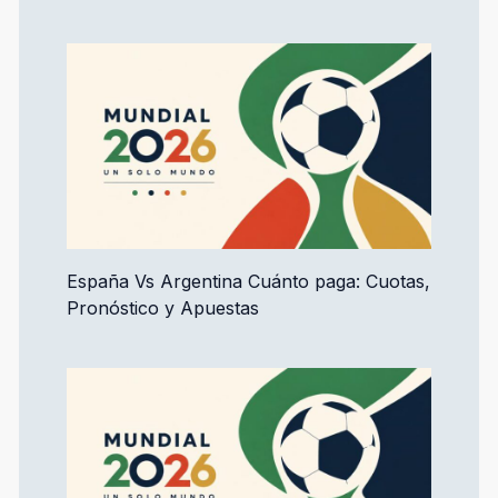
España Vs Argentina Cuánto paga: Cuotas,
Pronóstico y Apuestas