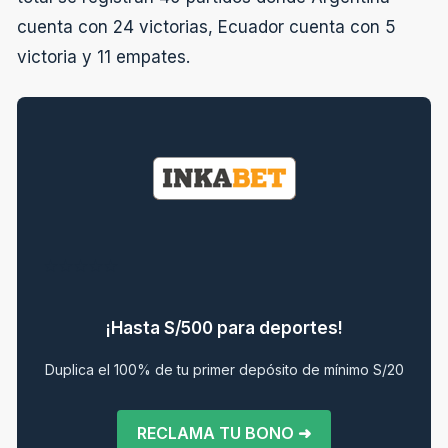
cuenta con 24 victorias, Ecuador cuenta con 5
victoria y 11 empates.
★
★
★
★
★
¡Hasta S/500 para deportes!
Duplica el 100% de tu primer depósito de mínimo S/20
RECLAMA TU BONO ➜