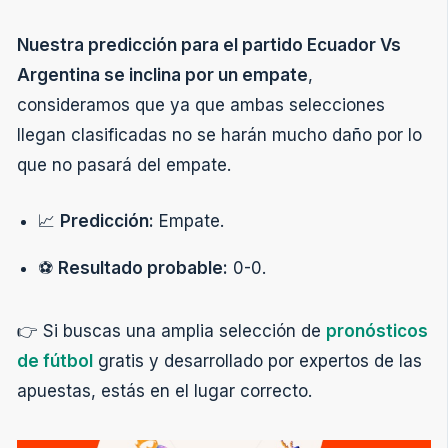
Nuestra predicción para el partido Ecuador Vs
Argentina se inclina por un empate
,
consideramos que ya que ambas selecciones
llegan clasificadas no se harán mucho daño por lo
que no pasará del empate.
📈
Predicción:
Empate.
⚽
Resultado probable:
0-0.
👉 Si buscas una amplia selección de
pronósticos
de fútbol
gratis y desarrollado por expertos de las
apuestas, estás en el lugar correcto.