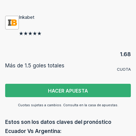
Inkabet
★
★
★
★
★
1.68
Más de 1.5 goles totales
CUOTA
HACER APUESTA
Cuotas sujetas a cambios. Consulta en la casa de apuestas.
Estos son los datos claves del pronóstico
Ecuador Vs Argentina: