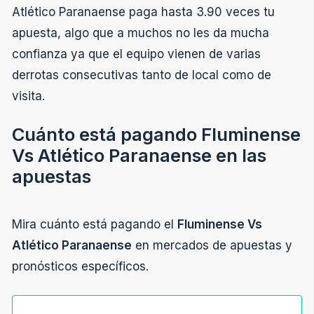
Atlético Paranaense paga hasta 3.90 veces tu
apuesta, algo que a muchos no les da mucha
confianza ya que el equipo vienen de varias
derrotas consecutivas tanto de local como de
visita.
Cuánto está pagando Fluminense
Vs Atlético Paranaense en las
apuestas
Mira cuánto está pagando el
Fluminense Vs
Atlético Paranaense
en mercados de apuestas y
pronósticos específicos.