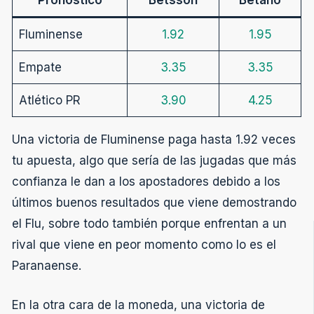
Pronóstico
Betsson
Betano
Fluminense
1.92
1.95
Empate
3.35
3.35
Atlético PR
3.90
4.25
Una victoria de Fluminense paga hasta 1.92 veces
tu apuesta, algo que sería de las jugadas que más
confianza le dan a los apostadores debido a los
últimos buenos resultados que viene demostrando
el Flu, sobre todo también porque enfrentan a un
rival que viene en peor momento como lo es el
Paranaense.
En la otra cara de la moneda, una victoria de