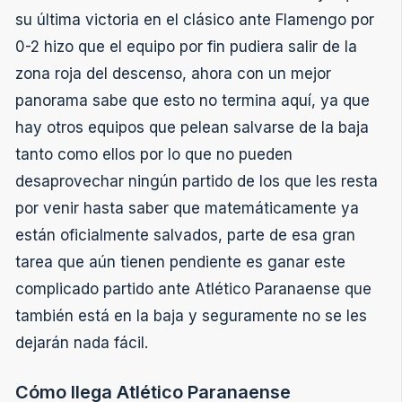
su última victoria en el clásico ante Flamengo por
0-2 hizo que el equipo por fin pudiera salir de la
zona roja del descenso, ahora con un mejor
panorama sabe que esto no termina aquí, ya que
hay otros equipos que pelean salvarse de la baja
tanto como ellos por lo que no pueden
desaprovechar ningún partido de los que les resta
por venir hasta saber que matemáticamente ya
están oficialmente salvados, parte de esa gran
tarea que aún tienen pendiente es ganar este
complicado partido ante Atlético Paranaense que
también está en la baja y seguramente no se les
dejarán nada fácil.
Cómo llega Atlético Paranaense