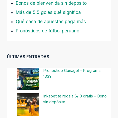
Bonos de bienvenida sin depósito
Más de 5.5 goles qué significa
Qué casa de apuestas paga más
Pronósticos de fútbol peruano
ÚLTIMAS ENTRADAS
Pronóstico Ganagol – Programa
1339
Inkabet te regala S/10 gratis – Bono
sin depósito