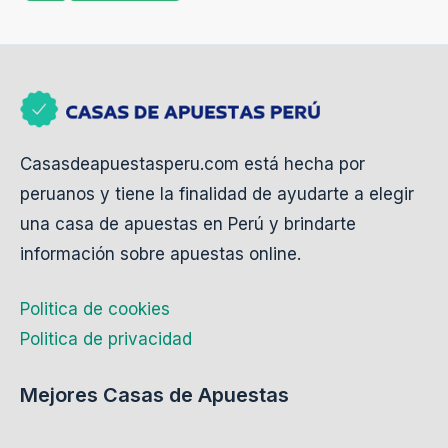
Casasdeapuestasperu.com está hecha por
peruanos y tiene la finalidad de ayudarte a elegir
una casa de apuestas en Perú y brindarte
información sobre apuestas online.
Politica de cookies
Politica de privacidad
Mejores Casas de Apuestas