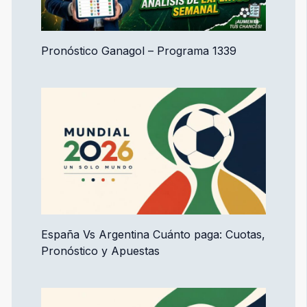
Pronóstico Ganagol – Programa 1339
España Vs Argentina Cuánto paga: Cuotas,
Pronóstico y Apuestas