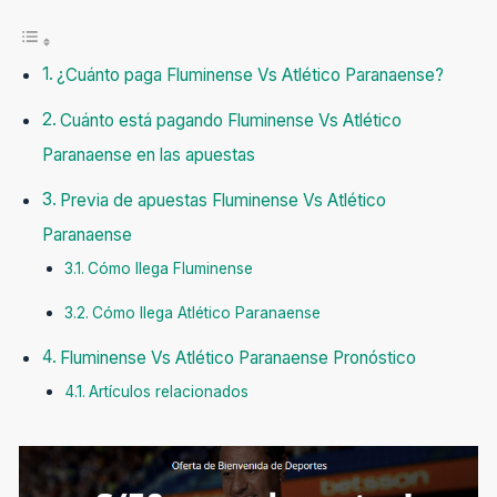
¿Cuánto paga Fluminense Vs Atlético Paranaense?
Cuánto está pagando Fluminense Vs Atlético
Paranaense en las apuestas
Previa de apuestas Fluminense Vs Atlético
Paranaense
Cómo llega Fluminense
Cómo llega Atlético Paranaense
Fluminense Vs Atlético Paranaense Pronóstico
Artículos relacionados