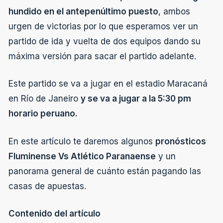
hundido en el antepenúltimo puesto
, ambos
urgen de victorias por lo que esperamos ver un
partido de ida y vuelta de dos equipos dando su
máxima versión para sacar el partido adelante.
Este partido se va a jugar en el estadio Maracaná
en Río de Janeiro
y se va a jugar a la 5:30 pm
horario peruano.
En este artículo te daremos algunos
pronósticos
Fluminense Vs Atlético Paranaense
y un
panorama general de cuánto están pagando las
casas de apuestas.
Contenido del artículo