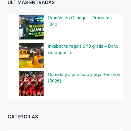
ÚLTIMAS ENTRADAS
Pronóstico Ganagol – Programa
1340
Inkabet te regala S/10 gratis – Bono
sin depósito
Cuándo y a qué hora juega Perú hoy
[2026]
CATEGORÍAS