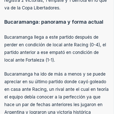
registra 2 victorias, 1 empate y 1 derrota en lo que
va de la Copa Libertadores.
Bucaramanga: panorama y forma actual
Bucaramanga llega a este partido después de
perder en condición de local ante Racing (0-4), el
partido anterior a ese empató en condición de
local ante Fortaleza (1-1).
Bucaramanga ha ido de más a menos y se puede
apreciar en su último partido donde cayó goleado
en casa ante Racing, un rival ante el cual en teoría
el equipo debía conocer a la perfección ya que
hace un par de fechas anteriores les jugaron en
Argentina y lograron una victoria histórica