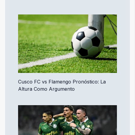
Cusco FC vs Flamengo Pronóstico: La
Altura Como Argumento