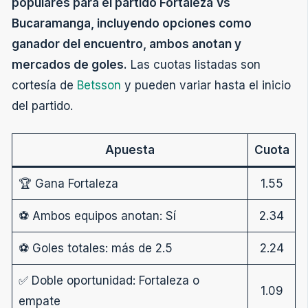
populares para el partido Fortaleza Vs
Bucaramanga, incluyendo opciones como
ganador del encuentro, ambos anotan y
mercados de goles.
Las cuotas listadas son
cortesía de
Betsson
y pueden variar hasta el inicio
del partido.
Apuesta
Cuota
🏆 Gana Fortaleza
1.55
⚽ Ambos equipos anotan: Sí
2.34
⚽ Goles totales: más de 2.5
2.24
✅ Doble oportunidad: Fortaleza o
1.09
empate