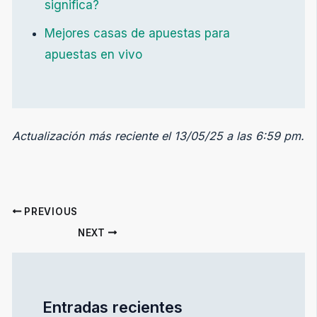
significa?
Mejores casas de apuestas para
apuestas en vivo
Actualización más reciente el 13/05/25 a las 6:59 pm.
PREVIOUS
NEXT
Entradas recientes