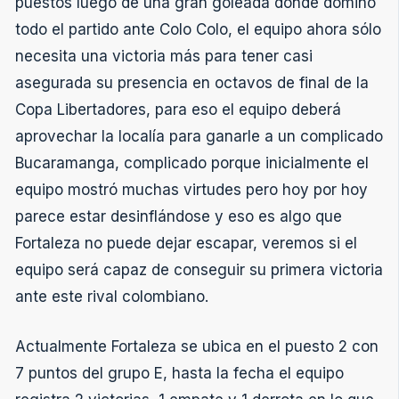
puestos luego de una gran goleada donde dominó
todo el partido ante Colo Colo, el equipo ahora sólo
necesita una victoria más para tener casi
asegurada su presencia en octavos de final de la
Copa Libertadores, para eso el equipo deberá
aprovechar la localía para ganarle a un complicado
Bucaramanga, complicado porque inicialmente el
equipo mostró muchas virtudes pero hoy por hoy
parece estar desinflándose y eso es algo que
Fortaleza no puede dejar escapar, veremos si el
equipo será capaz de conseguir su primera victoria
ante este rival colombiano.
Actualmente Fortaleza se ubica en el puesto 2 con
7 puntos del grupo E, hasta la fecha el equipo