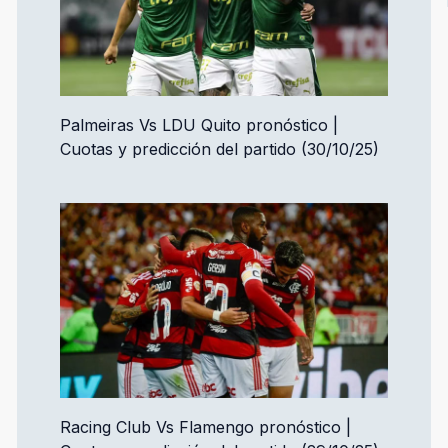
Palmeiras Vs LDU Quito pronóstico |
Cuotas y predicción del partido (30/10/25)
Racing Club Vs Flamengo pronóstico |