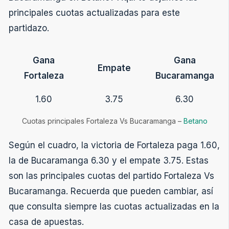
principales cuotas actualizadas para este
partidazo.
Gana
Gana
Empate
Fortaleza
Bucaramanga
1.60
3.75
6.30
Cuotas principales Fortaleza Vs Bucaramanga –
Betano
Según el cuadro, la victoria de Fortaleza paga 1.60,
la de Bucaramanga 6.30 y el empate 3.75. Estas
son las principales cuotas del partido Fortaleza Vs
Bucaramanga. Recuerda que pueden cambiar, así
que consulta siempre las cuotas actualizadas en la
casa de apuestas.