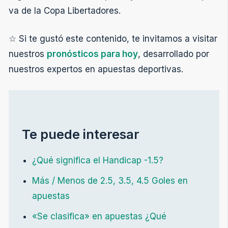
va de la Copa Libertadores.
☆ Si te gustó este contenido, te invitamos a visitar
nuestros
pronósticos para hoy
, desarrollado por
nuestros expertos en apuestas deportivas.
Te puede interesar
¿Qué significa el Handicap -1.5?
Más / Menos de 2.5, 3.5, 4.5 Goles en
apuestas
«Se clasifica» en apuestas ¿Qué