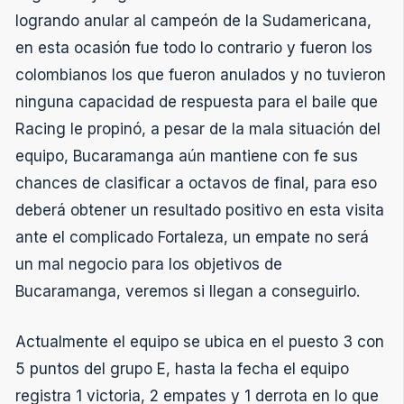
logrando anular al campeón de la Sudamericana,
en esta ocasión fue todo lo contrario y fueron los
colombianos los que fueron anulados y no tuvieron
ninguna capacidad de respuesta para el baile que
Racing le propinó, a pesar de la mala situación del
equipo, Bucaramanga aún mantiene con fe sus
chances de clasificar a octavos de final, para eso
deberá obtener un resultado positivo en esta visita
ante el complicado Fortaleza, un empate no será
un mal negocio para los objetivos de
Bucaramanga, veremos si llegan a conseguirlo.
Actualmente el equipo se ubica en el puesto 3 con
5 puntos del grupo E, hasta la fecha el equipo
registra 1 victoria, 2 empates y 1 derrota en lo que