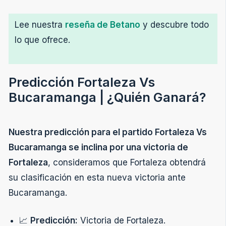
Lee nuestra
reseña de Betano
y descubre todo
lo que ofrece.
Predicción Fortaleza Vs
Bucaramanga | ¿Quién Ganará?
Nuestra predicción para el partido Fortaleza Vs
Bucaramanga se inclina por una victoria de
Fortaleza
, consideramos que Fortaleza obtendrá
su clasificación en esta nueva victoria ante
Bucaramanga.
📈
Predicción:
Victoria de Fortaleza.