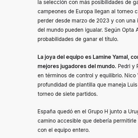
la selección con más posibilidades de g
campeones de Europa llegan al torneo co
perder desde marzo de 2023 y con una 
del mundo pueden igualar. Según Opta A
probabilidades de ganar el título.
La joya del equipo es Lamine Yamal, co
mejores jugadores del mundo.
Pedri y 
en términos de control y equilibrio. Nico
profundidad de plantilla que maneja Luis
torneo de siete partidos.
España quedó en el Grupo H junto a Uru
camino accesible que debería permitirle l
con el equipo entero.