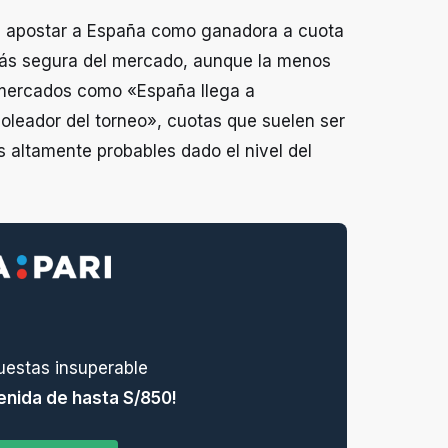
s, apostar a España como ganadora a cuota
más segura del mercado, aunque la menos
 mercados como «España llega a
leador del torneo», cuotas que suelen ser
 altamente probables dado el nivel del
uestas insuperable
enida de hasta S/850!