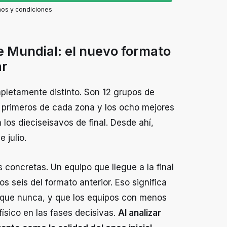
nos y condiciones
e Mundial: el nuevo formato
ar
pletamente distinto. Son 12 grupos de
s primeros de cada zona y los ocho mejores
 los dieciseisavos de final. Desde ahí,
e julio.
s concretas. Un equipo que llegue a la final
os seis del formato anterior. Eso significa
s que nunca, y que los equipos con menos
físico en las fases decisivas.
Al analizar