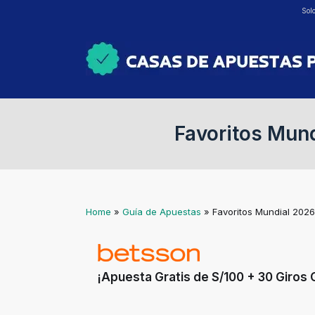
Skip
Sol
to
content
Favoritos Mun
Home
Guía de Apuestas
Favoritos Mundial 2026
¡Apuesta Gratis de S/100 + 30 Giros G