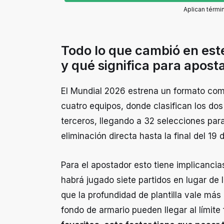
Aplican térmi
Todo lo que cambió en est
y qué significa para apost
El Mundial 2026 estrena un formato com
cuatro equipos, donde clasifican los do
terceros, llegando a 32 selecciones para
eliminación directa hasta la final del 19 d
Para el apostador esto tiene implicancia
habrá jugado siete partidos en lugar de l
que la profundidad de plantilla vale má
fondo de armario pueden llegar al límite 