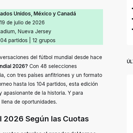
ados Unidos, México y Canadá
 19 de julio de 2026
 Stadium, Nueva Jersey
04 partidos | 12 grupos
versaciones del fútbol mundial desde hace
ÚL
undial 2026?
Con 48 selecciones
ia, con tres países anfitriones y un formato
neo hasta los 104 partidos, esta edición
y apasionante de la historia. Y para
 llena de oportunidades.
al 2026 Según las Cuotas