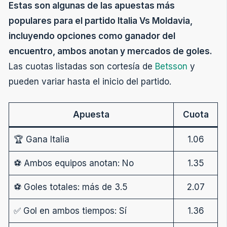
Estas son algunas de las apuestas más
populares para el partido Italia Vs Moldavia,
incluyendo opciones como ganador del
encuentro, ambos anotan y mercados de goles.
Las cuotas listadas son cortesía de
Betsson
y
pueden variar hasta el inicio del partido.
Apuesta
Cuota
🏆 Gana Italia
1.06
⚽ Ambos equipos anotan: No
1.35
⚽ Goles totales: más de 3.5
2.07
✅ Gol en ambos tiempos: Sí
1.36