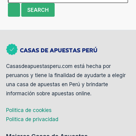
Casasdeapuestasperu.com está hecha por
peruanos y tiene la finalidad de ayudarte a elegir
una casa de apuestas en Perú y brindarte
información sobre apuestas online.
Politica de cookies
Politica de privacidad