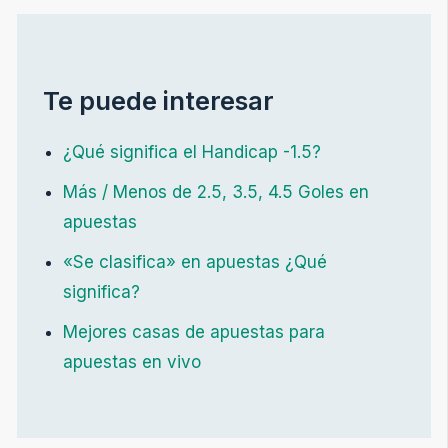
Te puede interesar
¿Qué significa el Handicap -1.5?
Más / Menos de 2.5, 3.5, 4.5 Goles en
apuestas
«Se clasifica» en apuestas ¿Qué
significa?
Mejores casas de apuestas para
apuestas en vivo