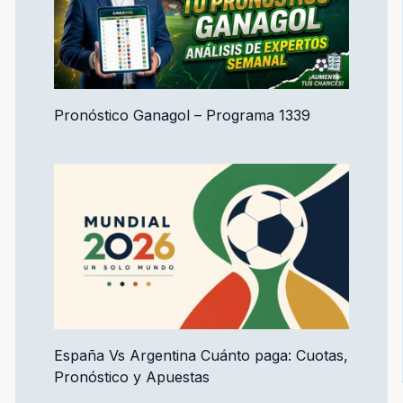
Pronóstico Ganagol – Programa 1339
España Vs Argentina Cuánto paga: Cuotas,
Pronóstico y Apuestas