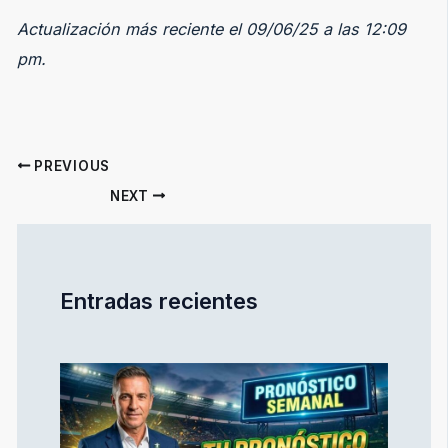
Actualización más reciente el 09/06/25 a las 12:09
pm.
PREVIOUS
NEXT
Entradas recientes