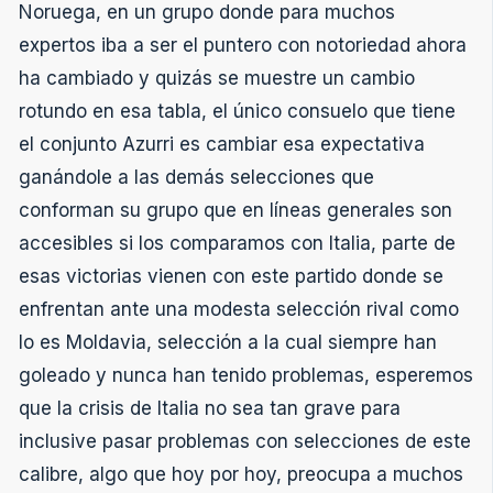
Noruega, en un grupo donde para muchos
expertos iba a ser el puntero con notoriedad ahora
ha cambiado y quizás se muestre un cambio
rotundo en esa tabla, el único consuelo que tiene
el conjunto Azurri es cambiar esa expectativa
ganándole a las demás selecciones que
conforman su grupo que en líneas generales son
accesibles si los comparamos con Italia, parte de
esas victorias vienen con este partido donde se
enfrentan ante una modesta selección rival como
lo es Moldavia, selección a la cual siempre han
goleado y nunca han tenido problemas, esperemos
que la crisis de Italia no sea tan grave para
inclusive pasar problemas con selecciones de este
calibre, algo que hoy por hoy, preocupa a muchos