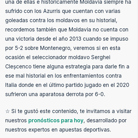
una de ellas e históricamente Moldavia siempre ha
sufrido con los Azurris que cuentan con varias
goleadas contra los moldavos en su historial,
recordemos también que Moldavia no cuenta con
una victoria desde el año 2013 cuando se impuso
por 5-2 sobre Montenegro, veremos si en esta
ocasión el seleccionador moldavo Serghei
Cleșcenco tiene alguna estrategia para darle fin a
ese mal historial en los enfrentamientos contra
Italia donde en el último partido jugado en el 2020
sufrieron una aparatosa derrota por 6-0.
☆ Si te gustó este contenido, te invitamos a visitar
nuestros
pronósticos para hoy
, desarrollado por
nuestros expertos en apuestas deportivas.