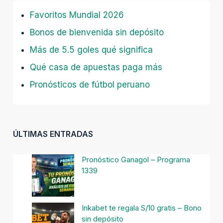
Favoritos Mundial 2026
Bonos de bienvenida sin depósito
Más de 5.5 goles qué significa
Qué casa de apuestas paga más
Pronósticos de fútbol peruano
ÚLTIMAS ENTRADAS
Pronóstico Ganagol – Programa
1339
Inkabet te regala S/10 gratis – Bono
sin depósito