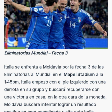
Eliminatorias Mundial – Fecha 3
Italia se enfrenta a Moldavia por la fecha 3 de las
Eliminatorias al Mundial en el
Mapei Stadium
a la
1:45pm, Italia empezó con el pie izquierdo con una
derrota en su grupo y buscará recuperarse con
una victoria en casa, en la otra cara de la moneda,
Moldavia buscará intentar lograr un resultado
positivo en esta complicada visita ante Italia,