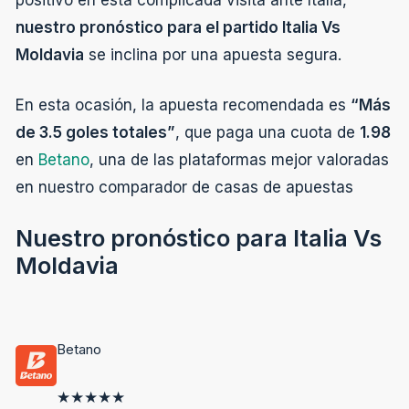
nuestro pronóstico para el partido Italia Vs
Moldavia
se inclina por una apuesta segura.
En esta ocasión, la apuesta recomendada es
“Más
de 3.5 goles totales”
, que paga una cuota de
1.98
en
Betano
, una de las plataformas mejor valoradas
en nuestro comparador de casas de apuestas
Nuestro pronóstico para Italia Vs
Moldavia
Betano
★
★
★
★
★