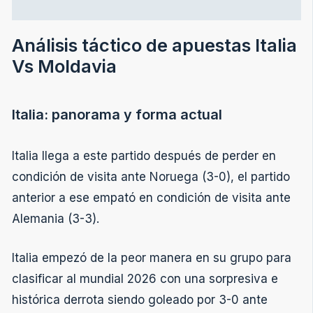
Análisis táctico de apuestas Italia
Vs Moldavia
Italia: panorama y forma actual
Italia llega a este partido después de perder en
condición de visita ante Noruega (3-0), el partido
anterior a ese empató en condición de visita ante
Alemania (3-3).
Italia empezó de la peor manera en su grupo para
clasificar al mundial 2026 con una sorpresiva e
histórica derrota siendo goleado por 3-0 ante