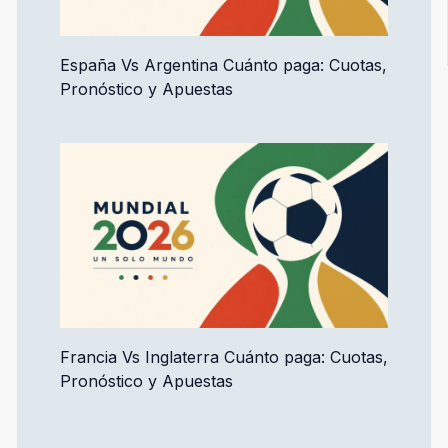
España Vs Argentina Cuánto paga: Cuotas,
Pronóstico y Apuestas
Francia Vs Inglaterra Cuánto paga: Cuotas,
Pronóstico y Apuestas