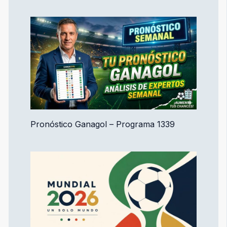
Pronóstico Ganagol – Programa 1339