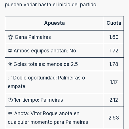
pueden variar hasta el inicio del partido.
Apuesta
Cuota
🏆 Gana Palmeiras
1.60
⚽ Ambos equipos anotan: No
1.72
⚽ Goles totales: menos de 2.5
1.78
✅ Doble oportunidad: Palmeiras o
1.17
empate
🕘 1er tiempo: Palmeiras
2.12
🥅 Anota: Vitor Roque anota en
2.63
cualquier momento para Palmeiras