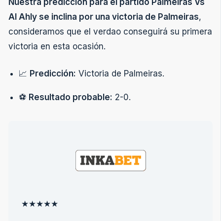
Nuestra predicción para el partido Palmeiras Vs
Al Ahly se inclina por una victoria de Palmeiras
,
consideramos que el verdao conseguirá su primera
victoria en esta ocasión.
📈
Predicción:
Victoria de Palmeiras.
⚽
Resultado probable:
2-0.
★
★
★
★
★