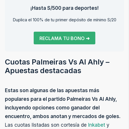
¡Hasta S/500 para deportes!
Duplica el 100% de tu primer depósito de mínimo S/20
RECLAMA TU BONO ➜
Cuotas Palmeiras Vs Al Ahly –
Apuestas destacadas
Estas son algunas de las apuestas más
populares para el partido Palmeiras Vs Al Ahly,
incluyendo opciones como ganador del
encuentro, ambos anotan y mercados de goles.
Las cuotas listadas son cortesía de
Inkabet
y