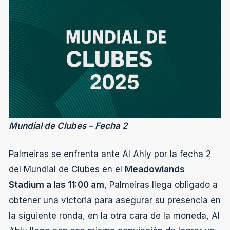
Mundial de Clubes – Fecha 2
Palmeiras se enfrenta ante Al Ahly por la fecha 2
del Mundial de Clubes en el
Meadowlands
Stadium a las 11:00 am
, Palmeiras llega obligado a
obtener una victoria para asegurar su presencia en
la siguiente ronda, en la otra cara de la moneda, Al