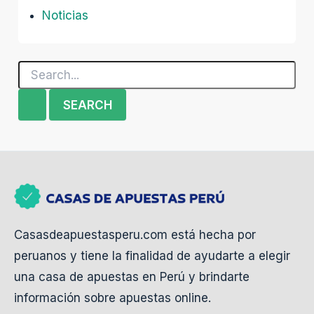
Noticias
Search
for:
Casasdeapuestasperu.com está hecha por
peruanos y tiene la finalidad de ayudarte a elegir
una casa de apuestas en Perú y brindarte
información sobre apuestas online.