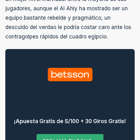
jugadores, aunque el Al Ahly ha mostrado ser un
equipo bastante rebelde y pragmático, un
descuido del verdao le podría costar caro ante los
contragolpes rápidos del cuadro egipcio.
★
★
★
★
★
¡Apuesta Gratis de S/100 + 30 Giros Gratis!