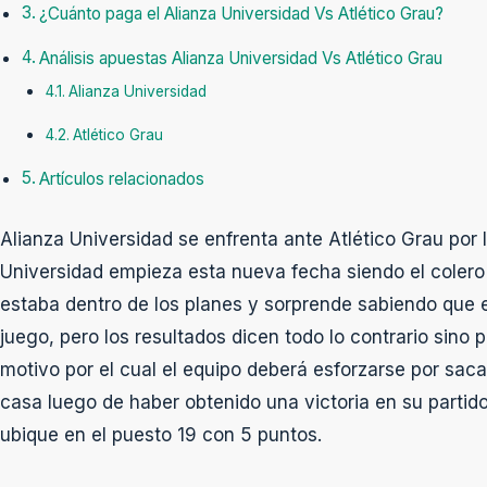
¿Cuánto paga el Alianza Universidad Vs Atlético Grau?
Análisis apuestas Alianza Universidad Vs Atlético Grau
Alianza Universidad
Atlético Grau
Artículos relacionados
Alianza Universidad se enfrenta ante Atlético Grau por l
Universidad empieza esta nueva fecha siendo el coler
estaba dentro de los planes y sorprende sabiendo que e
juego, pero los resultados dicen todo lo contrario sino 
motivo por el cual el equipo deberá esforzarse por saca
casa luego de haber obtenido una victoria en su partid
ubique en el puesto 19 con 5 puntos.