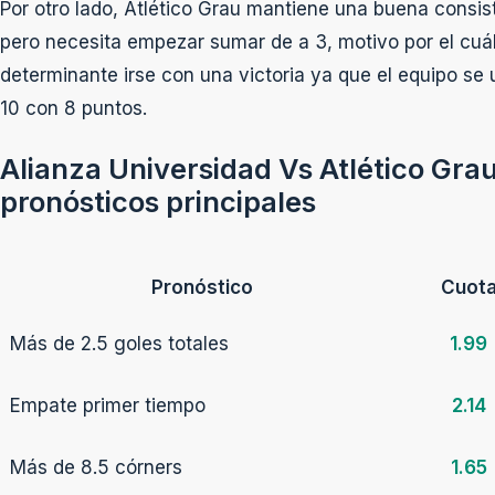
Por otro lado, Atlético Grau mantiene una buena consist
pero necesita empezar sumar de a 3, motivo por el cuál
determinante irse con una victoria ya que el equipo se
10 con 8 puntos.
Alianza Universidad Vs Atlético Grau
pronósticos principales
Pronóstico
Cuot
Más de 2.5 goles totales
1.99
Empate primer tiempo
2.14
Más de 8.5 córners
1.65