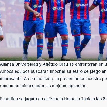
Alianza Universidad y Atlético Grau se enfrentarán en u
Ambos equipos buscarán imponer su estilo de juego en
interesante. A continuación, te presentamos nuestro pron
recomendaciones para las mejores apuestas.
El partido se jugará en el Estadio Heraclio Tapia a las 