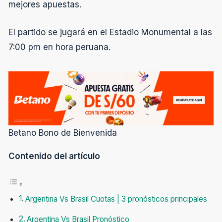
mejores apuestas.
El partido se jugará en el Estadio Monumental a las
7:00 pm en hora peruana.
Betano Bono de Bienvenida
Contenido del artículo
Argentina Vs Brasil Cuotas | 3 pronósticos principales
Argentina Vs Brasil Pronóstico