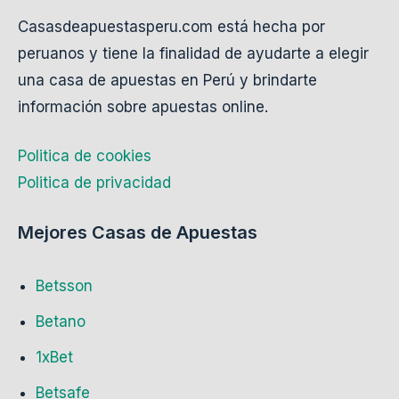
Casasdeapuestasperu.com está hecha por
peruanos y tiene la finalidad de ayudarte a elegir
una casa de apuestas en Perú y brindarte
información sobre apuestas online.
Politica de cookies
Politica de privacidad
Mejores Casas de Apuestas
Betsson
Betano
1xBet
Betsafe