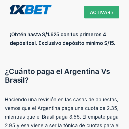
ACTIVAR ›
¡Obtén hasta S/1.625 con tus primeros 4
depósitos!. Exclusivo depósito mínimo S/15.
¿Cuánto paga el Argentina Vs
Brasil?
Haciendo una revisión en las casas de apuestas,
vemos que el Argentina paga una cuota de 2.35,
mientras que el Brasil paga 3.55. El empate paga
2.95 y esa viene a ser la tónica de cuotas para el