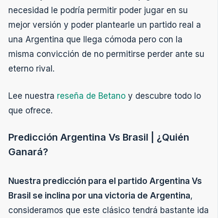
necesidad le podría permitir poder jugar en su
mejor versión y poder plantearle un partido real a
una Argentina que llega cómoda pero con la
misma convicción de no permitirse perder ante su
eterno rival.
Lee nuestra
reseña de Betano
y descubre todo lo
que ofrece.
Predicción Argentina Vs Brasil | ¿Quién
Ganará?
Nuestra predicción para el partido Argentina Vs
Brasil se inclina por una victoria de Argentina
,
consideramos que este clásico tendrá bastante ida