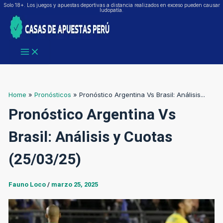
Skip
Solo 18+. Los juegos y apuestas deportivas a distancia realizados en exceso pueden causar
ludopatía.
to
content
Home
Pronósticos
Pronóstico Argentina Vs Brasil: Análisis...
Pronóstico Argentina Vs
Brasil: Análisis y Cuotas
(25/03/25)
Fauno Loco
/
marzo 25, 2025