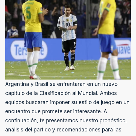
Argentina y Brasil se enfrentarán en un nuevo
capítulo de la Clasificación al Mundial. Ambos
equipos buscarán imponer su estilo de juego en un
encuentro que promete ser interesante. A
continuación, te presentamos nuestro pronóstico,
análisis del partido y recomendaciones para las