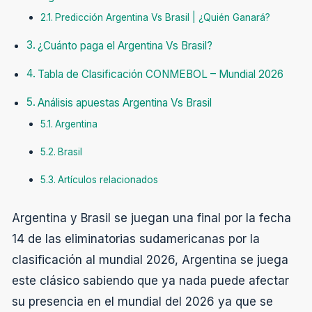
Predicción Argentina Vs Brasil | ¿Quién Ganará?
¿Cuánto paga el Argentina Vs Brasil?
Tabla de Clasificación CONMEBOL – Mundial 2026
Análisis apuestas Argentina Vs Brasil
Argentina
Brasil
Artículos relacionados
Argentina y Brasil se juegan una final por la fecha
14 de las eliminatorias sudamericanas por la
clasificación al mundial 2026, Argentina se juega
este clásico sabiendo que ya nada puede afectar
su presencia en el mundial del 2026 ya que se