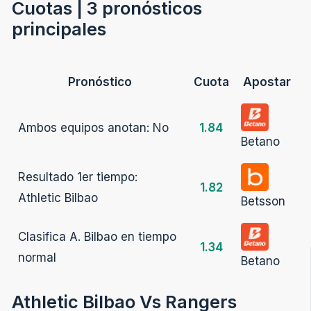
Cuotas | 3 pronósticos
principales
Pronóstico
Cuota
Apostar
Ambos equipos anotan: No
1.84
Betano
Resultado 1er tiempo:
1.82
Athletic Bilbao
Betsson
Clasifica A. Bilbao en tiempo
1.34
normal
Betano
Athletic Bilbao Vs Rangers