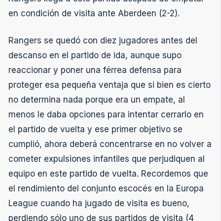
en condición de visita ante Aberdeen (2-2).
Rangers se quedó con diez jugadores antes del
descanso en el partido de ida, aunque supo
reaccionar y poner una férrea defensa para
proteger esa pequeña ventaja que si bien es cierto
no determina nada porque era un empate, al
menos le daba opciones para intentar cerrarlo en
el partido de vuelta y ese primer objetivo se
cumplió, ahora deberá concentrarse en no volver a
cometer expulsiones infantiles que perjudiquen al
equipo en este partido de vuelta. Recordemos que
el rendimiento del conjunto escocés en la Europa
League cuando ha jugado de visita es bueno,
perdiendo sólo uno de sus partidos de visita (4