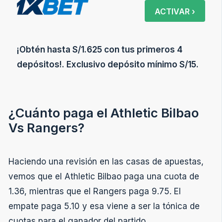
ACTIVAR ›
¡Obtén hasta S/1.625 con tus primeros 4
depósitos!. Exclusivo depósito mínimo S/15.
¿Cuánto paga el Athletic Bilbao
Vs Rangers?
Haciendo una revisión en las casas de apuestas,
vemos que el Athletic Bilbao paga una cuota de
1.36, mientras que el Rangers paga 9.75. El
empate paga 5.10 y esa viene a ser la tónica de
cuotas para el ganador del partido.