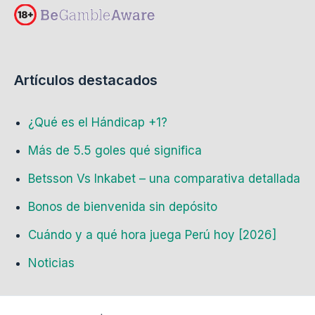
Artículos destacados
¿Qué es el Hándicap +1?
Más de 5.5 goles qué significa
Betsson Vs Inkabet – una comparativa detallada
Bonos de bienvenida sin depósito
Cuándo y a qué hora juega Perú hoy [2026]
Noticias