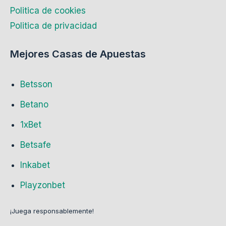
Politica de cookies
Politica de privacidad
Mejores Casas de Apuestas
Betsson
Betano
1xBet
Betsafe
Inkabet
Playzonbet
¡Juega responsablemente!