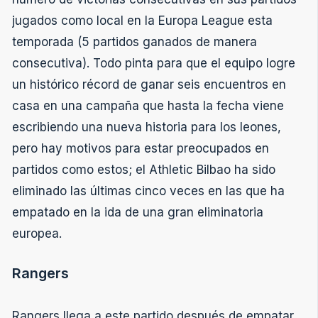
jugados como local en la Europa League esta
temporada (5 partidos ganados de manera
consecutiva). Todo pinta para que el equipo logre
un histórico récord de ganar seis encuentros en
casa en una campaña que hasta la fecha viene
escribiendo una nueva historia para los leones,
pero hay motivos para estar preocupados en
partidos como estos; el Athletic Bilbao ha sido
eliminado las últimas cinco veces en las que ha
empatado en la ida de una gran eliminatoria
europea.
Rangers
Rangers llega a este partido después de empatar