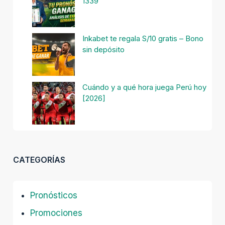
1339
Inkabet te regala S/10 gratis – Bono
sin depósito
Cuándo y a qué hora juega Perú hoy
[2026]
CATEGORÍAS
Pronósticos
Promociones