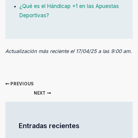
¿Qué es el Hándicap +1 en las Apuestas
Deportivas?
Actualización más reciente el 17/04/25 a las 9:00 am.
PREVIOUS
NEXT
Entradas recientes