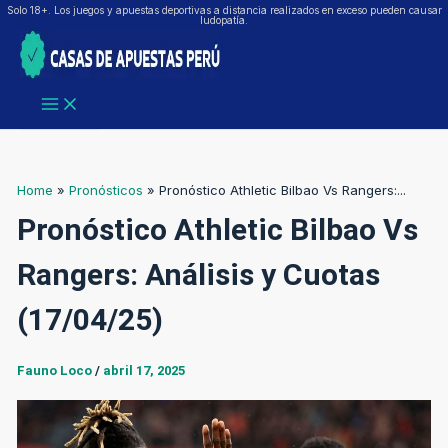
Skip
Solo 18+. Los juegos y apuestas deportivas a distancia realizados en exceso pueden causar
ludopatía.
to
content
Home
Pronósticos
Pronóstico Athletic Bilbao Vs Rangers:...
Pronóstico Athletic Bilbao Vs
Rangers: Análisis y Cuotas
(17/04/25)
Fauno Loco
/
abril 17, 2025