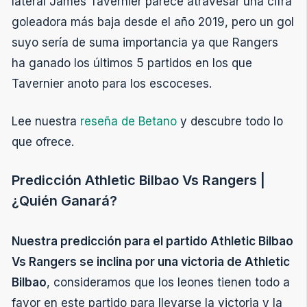
lateral James Tavernier parece atravesar una cifra
goleadora más baja desde el año 2019, pero un gol
suyo sería de suma importancia ya que Rangers
ha ganado los últimos 5 partidos en los que
Tavernier anoto para los escoceses.
Lee nuestra
reseña de Betano
y descubre todo lo
que ofrece.
Predicción Athletic Bilbao Vs Rangers |
¿Quién Ganará?
Nuestra predicción para el partido Athletic Bilbao
Vs Rangers se inclina por una victoria de Athletic
Bilbao
, consideramos que los leones tienen todo a
favor en este partido para llevarse la victoria y la