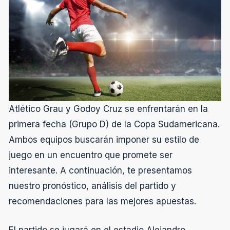
Atlético Grau y Godoy Cruz se enfrentarán en la
primera fecha (Grupo D) de la Copa Sudamericana.
Ambos equipos buscarán imponer su estilo de
juego en un encuentro que promete ser
interesante. A continuación, te presentamos
nuestro pronóstico, análisis del partido y
recomendaciones para las mejores apuestas.
El partido se jugará en el estadio Alejandro