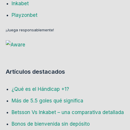
Inkabet
Playzonbet
¡Juega responsablemente!
Artículos destacados
¿Qué es el Hándicap +1?
Más de 5.5 goles qué significa
Betsson Vs Inkabet – una comparativa detallada
Bonos de bienvenida sin depósito