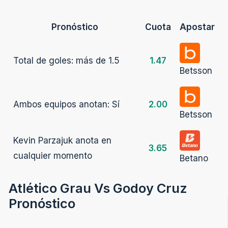
Pronóstico
Cuota
Apostar
Total de goles: más de 1.5
1.47
Betsson
Ambos equipos anotan: Sí
2.00
Betsson
Kevin Parzajuk anota en
3.65
cualquier momento
Betano
Atlético Grau Vs Godoy Cruz
Pronóstico