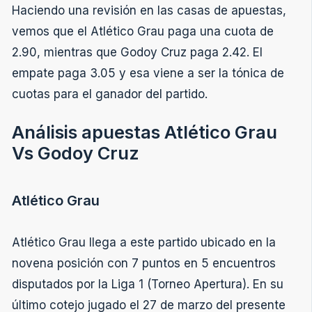
Haciendo una revisión en las casas de apuestas,
vemos que el Atlético Grau paga una cuota de
2.90, mientras que Godoy Cruz paga 2.42. El
empate paga 3.05 y esa viene a ser la tónica de
cuotas para el ganador del partido.
Análisis apuestas Atlético Grau
Vs Godoy Cruz
Atlético Grau
Atlético Grau llega a este partido ubicado en la
novena posición con 7 puntos en 5 encuentros
disputados por la Liga 1 (Torneo Apertura). En su
último cotejo jugado el 27 de marzo del presente