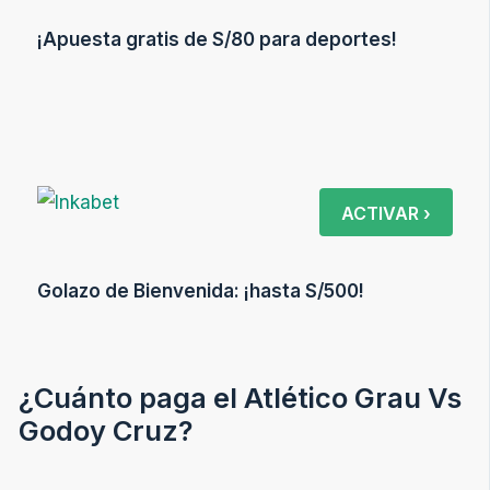
¡Apuesta gratis de S/80 para deportes!
ACTIVAR ›
Golazo de Bienvenida: ¡hasta S/500!
¿Cuánto paga el Atlético Grau Vs
Godoy Cruz?