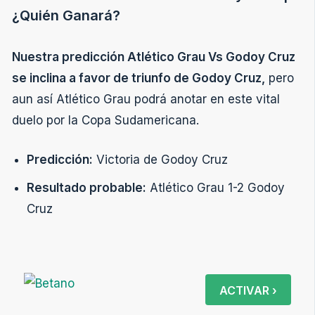
¿Quién Ganará?
Nuestra predicción Atlético Grau Vs Godoy Cruz
se inclina a favor de triunfo de Godoy Cruz,
pero
aun así Atlético Grau podrá anotar en este vital
duelo por la Copa Sudamericana.
Predicción:
Victoria de Godoy Cruz
Resultado probable:
Atlético Grau 1-2 Godoy
Cruz
ACTIVAR ›