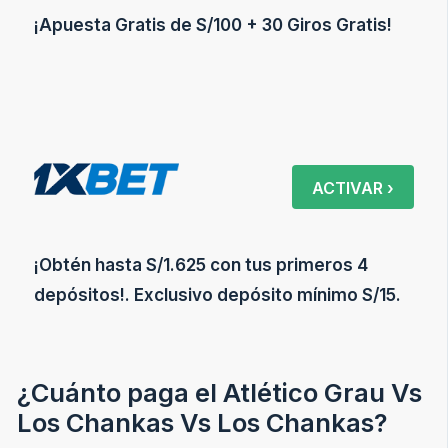
¡Apuesta Gratis de S/100 + 30 Giros Gratis!
ACTIVAR ›
¡Obtén hasta S/1.625 con tus primeros 4
depósitos!. Exclusivo depósito mínimo S/15.
¿Cuánto paga el Atlético Grau Vs
Los Chankas Vs Los Chankas?