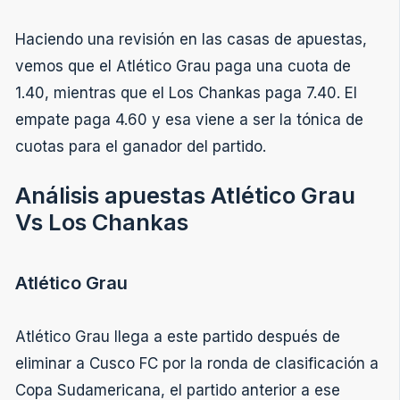
Haciendo una revisión en las casas de apuestas,
vemos que el Atlético Grau paga una cuota de
1.40, mientras que el Los Chankas paga 7.40. El
empate paga 4.60 y esa viene a ser la tónica de
cuotas para el ganador del partido.
Análisis apuestas Atlético Grau
Vs Los Chankas
Atlético Grau
Atlético Grau llega a este partido después de
eliminar a Cusco FC por la ronda de clasificación a
Copa Sudamericana, el partido anterior a ese