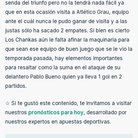
senda del triunfo pero no la tendrá nada fácil ya
que en esta ocasión visita a Atlético Grau, equipo
ante el cuál nunca le pudo ganar de visita y a las
justas sólo ha sacado 2 empates. Si bien es cierto
Los Chankas aún le falta afinar la maquinaria para
que sean ese equipo de buen juego que se le vio la
temporada pasada, hay elementos importantes
para resaltar como la suma en el ataque de su
delantero Pablo Bueno quien ya lleva 1 gol en 2
partidos.
☆ Si te gustó este contenido, te invitamos a visitar
nuestros
pronósticos para hoy
, desarrollado por
nuestros expertos en apuestas deportivas.