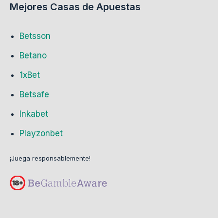
Mejores Casas de Apuestas
Betsson
Betano
1xBet
Betsafe
Inkabet
Playzonbet
¡Juega responsablemente!