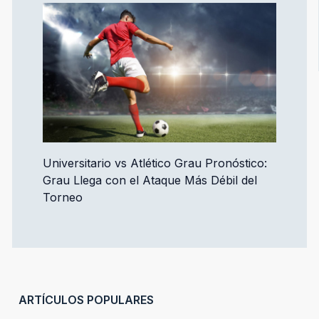
Universitario vs Atlético Grau Pronóstico:
Grau Llega con el Ataque Más Débil del
Torneo
ARTÍCULOS POPULARES