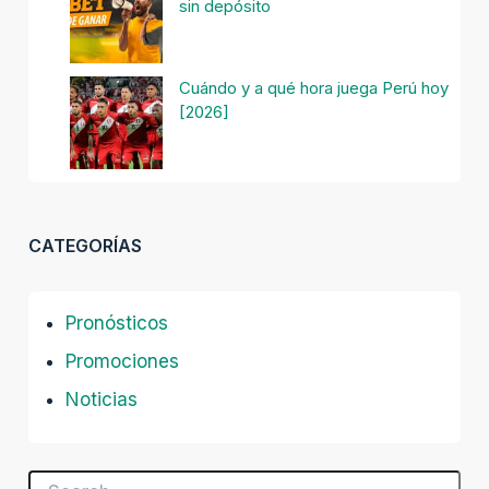
sin depósito
Cuándo y a qué hora juega Perú hoy
[2026]
CATEGORÍAS
Pronósticos
Promociones
Noticias
Search