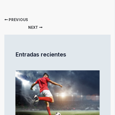
PREVIOUS
NEXT
Entradas recientes