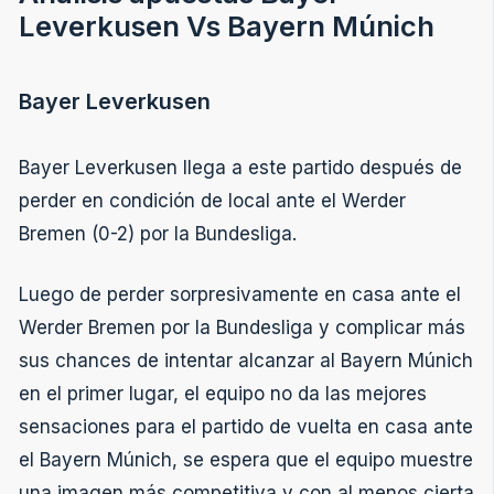
Leverkusen Vs Bayern Múnich
Bayer Leverkusen
Bayer Leverkusen llega a este partido después de
perder en condición de local ante el Werder
Bremen (0-2) por la Bundesliga.
Luego de perder sorpresivamente en casa ante el
Werder Bremen por la Bundesliga y complicar más
sus chances de intentar alcanzar al Bayern Múnich
en el primer lugar, el equipo no da las mejores
sensaciones para el partido de vuelta en casa ante
el Bayern Múnich, se espera que el equipo muestre
una imagen más competitiva y con al menos cierta