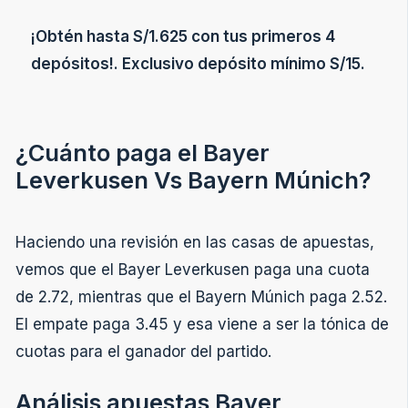
¡Obtén hasta S/1.625 con tus primeros 4
depósitos!. Exclusivo depósito mínimo S/15.
¿Cuánto paga el Bayer
Leverkusen Vs Bayern Múnich?
Haciendo una revisión en las casas de apuestas,
vemos que el Bayer Leverkusen paga una cuota
de 2.72, mientras que el Bayern Múnich paga 2.52.
El empate paga 3.45 y esa viene a ser la tónica de
cuotas para el ganador del partido.
Análisis apuestas Bayer