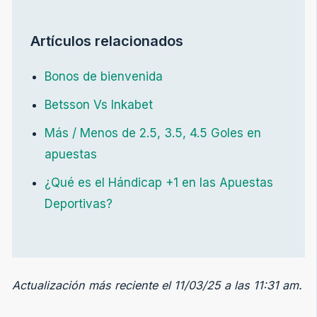
Artículos relacionados
Bonos de bienvenida
Betsson Vs Inkabet
Más / Menos de 2.5, 3.5, 4.5 Goles en
apuestas
¿Qué es el Hándicap +1 en las Apuestas
Deportivas?
Actualización más reciente el 11/03/25 a las 11:31 am.