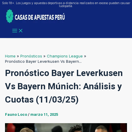
Skip
Solo 18+. Los juegos y apuestas deportivas a distancia realizados en exceso pueden causar
ludopatía.
to
content
Home
Pronósticos
Champions League
Pronóstico Bayer Leverkusen Vs Bayern...
Pronóstico Bayer Leverkusen
Vs Bayern Múnich: Análisis y
Cuotas (11/03/25)
Fauno Loco
/
marzo 11, 2025