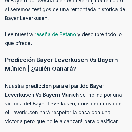
el Bayern aprovecha bien esta ventaja obtenida o
si seremos testigos de una remontada histórica del
Bayer Leverkusen.
Lee nuestra
reseña de Betano
y descubre todo lo
que ofrece.
Predicción Bayer Leverkusen Vs Bayern
Múnich | ¿Quién Ganará?
Nuestra
predicción para el partido Bayer
Leverkusen Vs Bayern Múnich
se inclina por una
victoria del Bayer Leverkusen, consideramos que
el Leverkusen hará respetar la casa con una
victoria pero que no le alcanzará para clasificar.