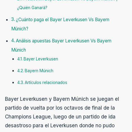
¿Quién Ganará?
¿Cuánto paga el Bayer Leverkusen Vs Bayern
Múnich?
Análisis apuestas Bayer Leverkusen Vs Bayern
Múnich
Bayer Leverkusen
Bayern Múnich
Artículos relacionados
Bayer Leverkusen y Bayern Múnich se juegan el
partido de vuelta por los octavos de final de la
Champions League, luego de un partido de ida
desastroso para el Leverkusen donde no pudo