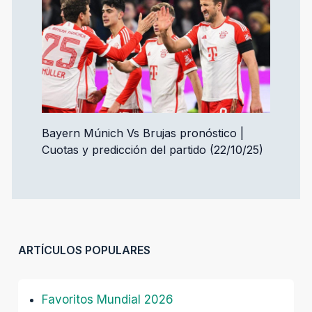
Bayern Múnich Vs Brujas pronóstico |
Cuotas y predicción del partido (22/10/25)
ARTÍCULOS POPULARES
Favoritos Mundial 2026