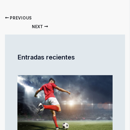
PREVIOUS
NEXT
Entradas recientes