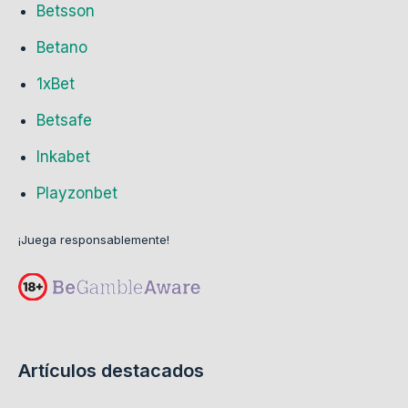
Betsson
Betano
1xBet
Betsafe
Inkabet
Playzonbet
¡Juega responsablemente!
Artículos destacados