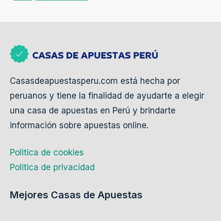
Casasdeapuestasperu.com está hecha por
peruanos y tiene la finalidad de ayudarte a elegir
una casa de apuestas en Perú y brindarte
información sobre apuestas online.
Politica de cookies
Politica de privacidad
Mejores Casas de Apuestas