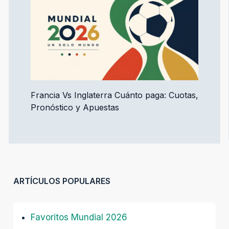
Francia Vs Inglaterra Cuánto paga: Cuotas,
Pronóstico y Apuestas
ARTÍCULOS POPULARES
Favoritos Mundial 2026