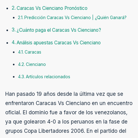
Caracas Vs Cienciano Pronóstico
Predicción Caracas Vs Cienciano | ¿Quién Ganará?
¿Cuánto paga el Caracas Vs Cienciano?
Análisis apuestas Caracas Vs Cienciano
Caracas
Cienciano
Artículos relacionados
Han pasado 19 años desde la última vez que se
enfrentaron Caracas Vs Cienciano en un encuentro
oficial. El dominio fue a favor de los venezolanos,
ya que golearon 4-0 a los peruanos en la fase de
grupos Copa Libertadores 2006. En el partido del