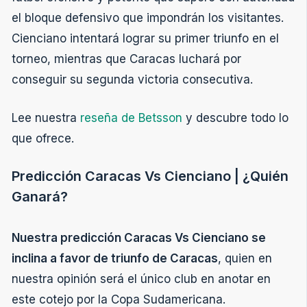
el bloque defensivo que impondrán los visitantes.
Cienciano intentará lograr su primer triunfo en el
torneo, mientras que Caracas luchará por
conseguir su segunda victoria consecutiva.
Lee nuestra
reseña de Betsson
y descubre todo lo
que ofrece.
Predicción Caracas Vs Cienciano | ¿Quién
Ganará?
Nuestra predicción Caracas Vs Cienciano se
inclina a favor de triunfo de Caracas
, quien en
nuestra opinión será el único club en anotar en
este cotejo por la Copa Sudamericana.