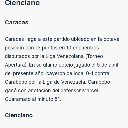
Cienciano
Caracas
Caracas llega a este partido ubicado en la octava
posición con 13 puntos en 10 encuentros
disputados por la Liga Venezolana (Torneo
Apertura). En su último cotejo jugado el 5 de abril
del presente año, cayeron de local 0-1 contra
Carabobo por la Liga de Venezuela. Carabobo
ganó con anotación del defensor Marcel
Guaramato al minuto 51.
Cienciano