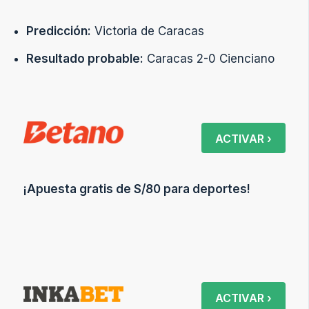
Predicción:
Victoria de Caracas
Resultado probable:
Caracas 2-0 Cienciano
ACTIVAR ›
¡Apuesta gratis de S/80 para deportes!
ACTIVAR ›