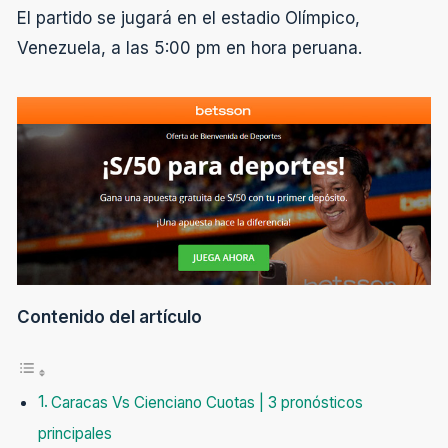
El partido se jugará en el estadio Olímpico,
Venezuela, a las 5:00 pm en hora peruana.
Contenido del artículo
Caracas Vs Cienciano Cuotas | 3 pronósticos
principales