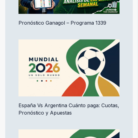
Pronóstico Ganagol – Programa 1339
España Vs Argentina Cuánto paga: Cuotas,
Pronóstico y Apuestas