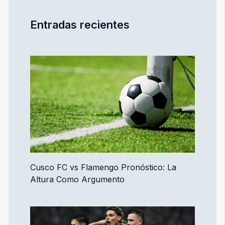
Entradas recientes
Cusco FC vs Flamengo Pronóstico: La
Altura Como Argumento