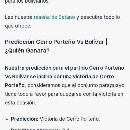
para los bolivianos.
Lee nuestra
reseña de Betano
y descubre todo lo
que ofrece.
Predicción Cerro Porteño Vs Bolívar |
¿Quién Ganará?
Nuestra predicción para el partido Cerro Porteño
Vs Bolívar se inclina por una victoria de Cerro
Porteño
, consideramos que el conjunto paraguayo
tiene todo a favor para quedarse con la victoria en
esta ocasión.
Predicción:
Victoria de Cerro Porteño.