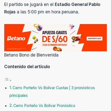
El partido se jugará en el
Estadio General Pablo
Rojas
a las 5:00 pm en hora peruana.
Betano Bono de Bienvenida
Contenido del artículo
Cerro Porteño Vs Bolívar Cuotas | 3 pronósticos
principales
Cerro Porteño Vs Bolívar Pronóstico