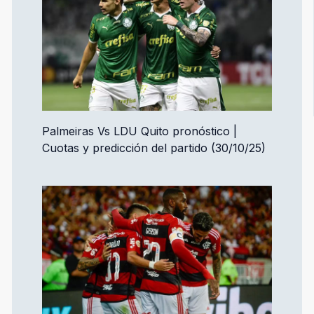
Palmeiras Vs LDU Quito pronóstico |
Cuotas y predicción del partido (30/10/25)