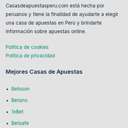
Casasdeapuestasperu.com está hecha por
peruanos y tiene la finalidad de ayudarte a elegir
una casa de apuestas en Perú y brindarte
información sobre apuestas online.
Politica de cookies
Politica de privacidad
Mejores Casas de Apuestas
Betsson
Betano
1xBet
Betsafe