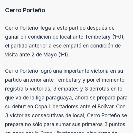
Cerro Porteño
Cerro Porteño llega a este partido después de
ganar en condición de local ante Tembetary (1-0),
el partido anterior a ese empató en condición de
visita ante 2 de Mayo (1-1).
Cerro Porteño logró una importante victoria en su
partido anterior ante Tembetary y por el momento
registra 5 victorias, 3 empates y 3 derrotas en lo
que va de la liga paraguaya, ahora se prepara para
su debut en Copa Libertadores ante el Bolívar. Con
3 victorias consecutivas de local, Cerro Porteño se
prepara no sólo para sumar sus primeros 3 puntos