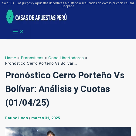
Skip
Solo 18+. Los juegos y apuestas deportivas a distancia realizados en exceso pueden causar
ludopatía.
to
content
Home
Pronósticos
Copa Libertadores
Pronóstico Cerro Porteño Vs Bolívar:...
Pronóstico Cerro Porteño Vs
Bolívar: Análisis y Cuotas
(01/04/25)
Fauno Loco
/
marzo 31, 2025