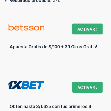
Resultado probable:
3-1.
ACTIVAR ›
¡Apuesta Gratis de S/100 + 30 Giros Gratis!
ACTIVAR ›
¡Obtén hasta S/1.625 con tus primeros 4