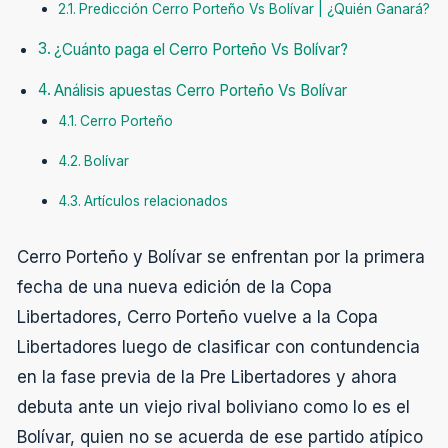
Predicción Cerro Porteño Vs Bolívar | ¿Quién Ganará?
¿Cuánto paga el Cerro Porteño Vs Bolívar?
Análisis apuestas Cerro Porteño Vs Bolívar
Cerro Porteño
Bolívar
Artículos relacionados
Cerro Porteño y Bolívar se enfrentan por la primera
fecha de una nueva edición de la Copa
Libertadores, Cerro Porteño vuelve a la Copa
Libertadores luego de clasificar con contundencia
en la fase previa de la Pre Libertadores y ahora
debuta ante un viejo rival boliviano como lo es el
Bolívar, quien no se acuerda de ese partido atípico