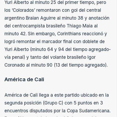
Yuri Alberto al minuto 25 del primer tiempo, pero
los ‘Colorados’ remontaron con gol del central
argentino Braian Aguirre al minuto 38 y anotación
del centrocampista brasileño Thiago Maia al
minuto 42. Sin embargo, Corinthians reaccionó y
logró remontar el marcador final con doblete de
Yuri Alberto (minuto 64 y 94 del tiempo agregado-
vía penal) y tanto del volante brasileño Igor
Coronado al minuto 90 (13 del tiempo agregado).
América de Cali
América de Cali llega a este partido ubicado en la
segunda posición (Grupo C) con 5 puntos en 3
encuentros disputados por la Copa Sudamericana.