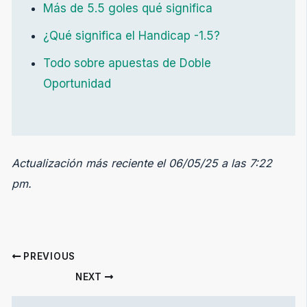
Más de 5.5 goles qué significa
¿Qué significa el Handicap -1.5?
Todo sobre apuestas de Doble
Oportunidad
Actualización más reciente el 06/05/25 a las 7:22
pm.
PREVIOUS
NEXT