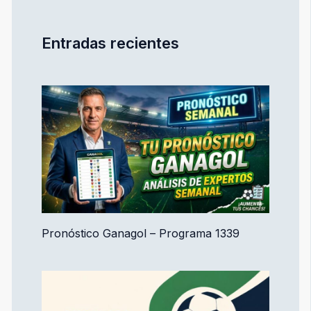
Entradas recientes
Pronóstico Ganagol – Programa 1339