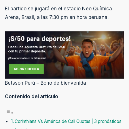
El partido se jugará en el estadio Neo Química
Arena, Brasil, a las 7:30 pm en hora peruana.
Betsson Perú – Bono de bienvenida
Contenido del artículo
Corinthians Vs América de Cali Cuotas | 3 pronósticos