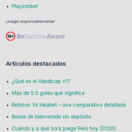
Playzonbet
¡Juega responsablemente!
Artículos destacados
¿Qué es el Hándicap +1?
Más de 5.5 goles qué significa
Betsson Vs Inkabet – una comparativa detallada
Bonos de bienvenida sin depósito
Cuándo y a qué hora juega Perú hoy [2026]