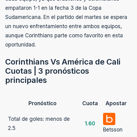
empataron 1-1 en la fecha 3 de la Copa
Sudamericana. En el partido del martes se espera
un nuevo enfrentamiento entre ambos equipos,
aunque Corinthians parte como favorito en esta
oportunidad.
Corinthians Vs América de Cali
Cuotas | 3 pronósticos
principales
Pronóstico
Cuota
Apostar
Total de goles: menos de
1.60
2.5
Betsson