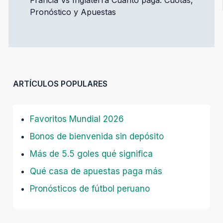
Pronóstico y Apuestas
ARTÍCULOS POPULARES
Favoritos Mundial 2026
Bonos de bienvenida sin depósito
Más de 5.5 goles qué significa
Qué casa de apuestas paga más
Pronósticos de fútbol peruano