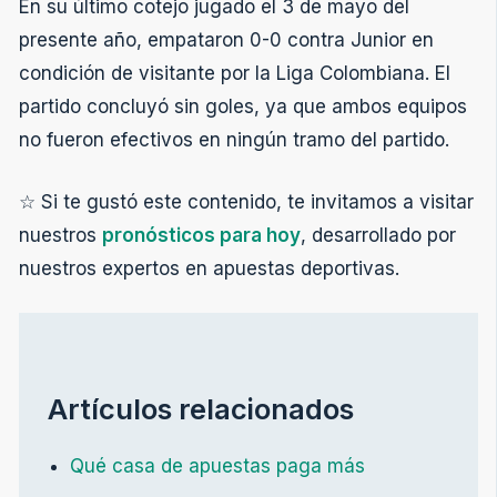
En su último cotejo jugado el 3 de mayo del
presente año, empataron 0-0 contra Junior en
condición de visitante por la Liga Colombiana. El
partido concluyó sin goles, ya que ambos equipos
no fueron efectivos en ningún tramo del partido.
☆ Si te gustó este contenido, te invitamos a visitar
nuestros
pronósticos para hoy
, desarrollado por
nuestros expertos en apuestas deportivas.
Artículos relacionados
Qué casa de apuestas paga más