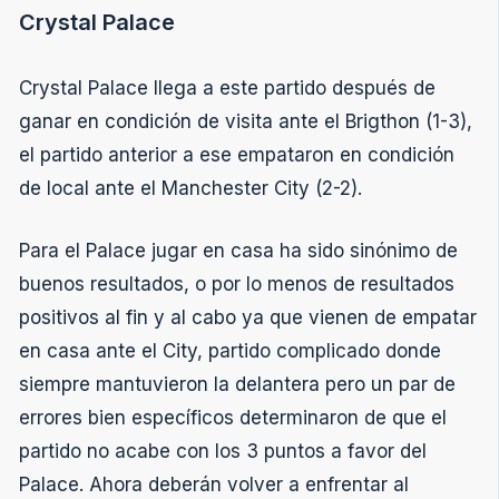
Crystal Palace
Crystal Palace llega a este partido después de
ganar en condición de visita ante el Brigthon (1-3),
el partido anterior a ese empataron en condición
de local ante el Manchester City (2-2).
Para el Palace jugar en casa ha sido sinónimo de
buenos resultados, o por lo menos de resultados
positivos al fin y al cabo ya que vienen de empatar
en casa ante el City, partido complicado donde
siempre mantuvieron la delantera pero un par de
errores bien específicos determinaron de que el
partido no acabe con los 3 puntos a favor del
Palace. Ahora deberán volver a enfrentar al