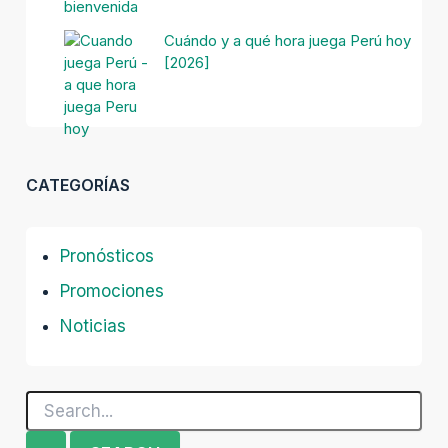
Cuándo y a qué hora juega Perú hoy
[2026]
CATEGORÍAS
Pronósticos
Promociones
Noticias
Search
for: