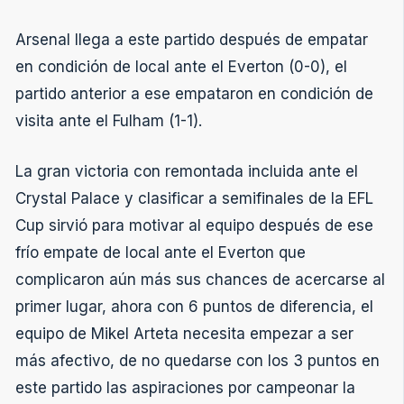
Arsenal llega a este partido después de empatar
en condición de local ante el Everton (0-0), el
partido anterior a ese empataron en condición de
visita ante el Fulham (1-1).
La gran victoria con remontada incluida ante el
Crystal Palace y clasificar a semifinales de la EFL
Cup sirvió para motivar al equipo después de ese
frío empate de local ante el Everton que
complicaron aún más sus chances de acercarse al
primer lugar, ahora con 6 puntos de diferencia, el
equipo de Mikel Arteta necesita empezar a ser
más afectivo, de no quedarse con los 3 puntos en
este partido las aspiraciones por campeonar la