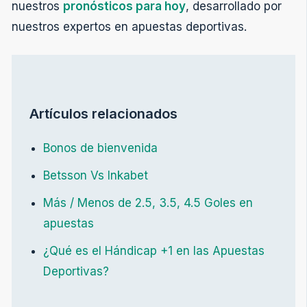
nuestros
pronósticos para hoy
, desarrollado por
nuestros expertos en apuestas deportivas.
Artículos relacionados
Bonos de bienvenida
Betsson Vs Inkabet
Más / Menos de 2.5, 3.5, 4.5 Goles en
apuestas
¿Qué es el Hándicap +1 en las Apuestas
Deportivas?