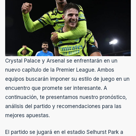
Crystal Palace y Arsenal se enfrentarán en un
nuevo capítulo de la Premier League. Ambos
equipos buscarán imponer su estilo de juego en un
encuentro que promete ser interesante. A
continuación, te presentamos nuestro pronóstico,
análisis del partido y recomendaciones para las
mejores apuestas.
El partido se jugará en el estadio Selhurst Park a