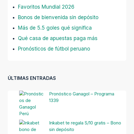
Favoritos Mundial 2026
Bonos de bienvenida sin depósito
Más de 5.5 goles qué significa
Qué casa de apuestas paga más
Pronósticos de fútbol peruano
ÚLTIMAS ENTRADAS
Pronóstico Ganagol – Programa
1339
Inkabet te regala S/10 gratis – Bono
sin depósito