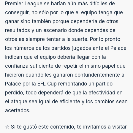
Premier League se harían aún más difíciles de
conseguir, no sólo por lo que el equipo tenga que
ganar sino también porque dependería de otros
resultados y un escenario donde dependes de
otros es siempre tentar a la suerte. Por lo pronto
los números de los partidos jugados ante el Palace
indican que el equipo debería llegar con la
confianza suficiente de repetir el mismo papel que
hicieron cuando les ganaron contundentemente al
Palace por la EFL Cup remontando un partido
perdido, todo dependerá de que la efectividad en
el ataque sea igual de eficiente y los cambios sean
acertados.
☆ Si te gustó este contenido, te invitamos a visitar