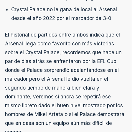
Crystal Palace no le gana de local al Arsenal
desde el año 2022 por el marcador de 3-0
El historial de partidos entre ambos indica que el
Arsenal llega como favorito con más victorias
sobre el Crystal Palace, recordemos que hace un
par de días atrás se enfrentaron por la EFL Cup
donde el Palace sorprendió adelantándose en el
marcador pero el Arsenal le dio vuelta en el
segundo tiempo de manera bien clara y
dominante, veremos si ahora se repetirá ese
mismo libreto dado el buen nivel mostrado por los
hombres de Mikel Arteta o si el Palace demostrará
que en casa son un equipo aún más difícil de
vencer.