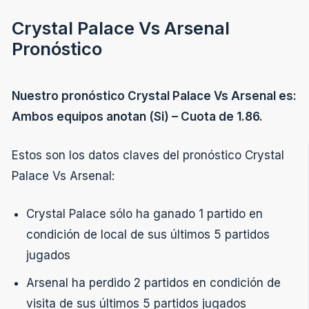
Crystal Palace Vs Arsenal
Pronóstico
Nuestro pronóstico Crystal Palace Vs Arsenal es:
Ambos equipos anotan (Si) – Cuota de 1.86.
Estos son los datos claves del pronóstico Crystal
Palace Vs Arsenal:
Crystal Palace sólo ha ganado 1 partido en
condición de local de sus últimos 5 partidos
jugados
Arsenal ha perdido 2 partidos en condición de
visita de sus últimos 5 partidos jugados