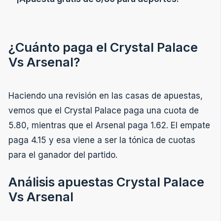
¿Cuánto paga el Crystal Palace
Vs Arsenal?
Haciendo una revisión en las casas de apuestas,
vemos que el Crystal Palace paga una cuota de
5.80, mientras que el Arsenal paga 1.62. El empate
paga 4.15 y esa viene a ser la tónica de cuotas
para el ganador del partido.
Análisis apuestas Crystal Palace
Vs Arsenal