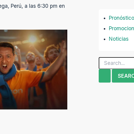
Vega, Perú, a las 6:30 pm en
Pronóstic
Promocio
Noticias
Search
for: