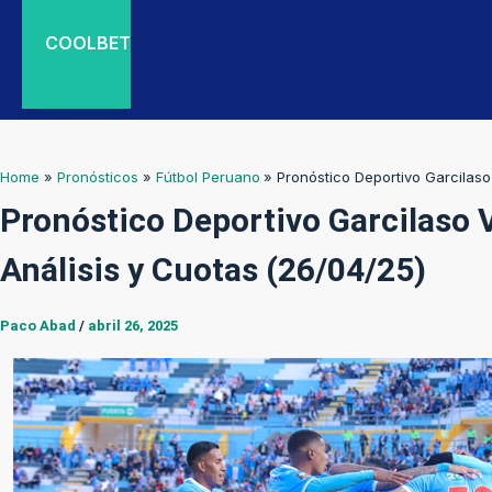
COOLBET
Home
Pronósticos
Fútbol Peruano
Pronóstico Deportivo Garcilaso 
Pronóstico Deportivo Garcilaso 
Análisis y Cuotas (26/04/25)
Paco Abad
/
abril 26, 2025