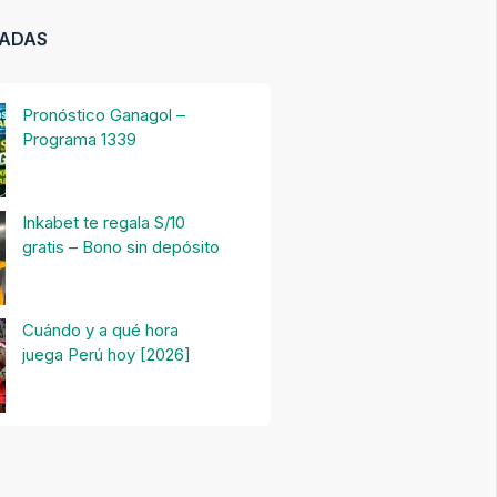
RADAS
Pronóstico Ganagol –
Programa 1339
Inkabet te regala S/10
gratis – Bono sin depósito
Cuándo y a qué hora
juega Perú hoy [2026]