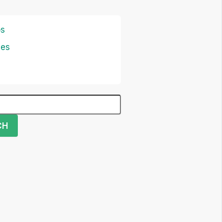
os
nes