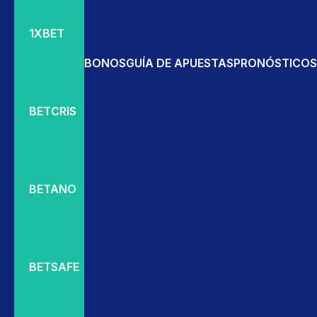
1XBET
BONOS
GUÍA DE APUESTAS
PRONÓSTICOS
BETCRIS
BETANO
BETSAFE