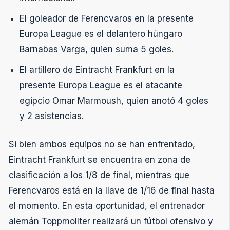
El goleador de Ferencvaros en la presente
Europa League es el delantero húngaro
Barnabas Varga, quien suma 5 goles.
El artillero de Eintracht Frankfurt en la
presente Europa League es el atacante
egipcio Omar Marmoush, quien anotó 4 goles
y 2 asistencias.
Si bien ambos equipos no se han enfrentado,
Eintracht Frankfurt se encuentra en zona de
clasificación a los 1/8 de final, mientras que
Ferencvaros está en la llave de 1/16 de final hasta
el momento. En esta oportunidad, el entrenador
alemán Toppmollter realizará un fútbol ofensivo y