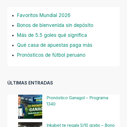
Favoritos Mundial 2026
Bonos de bienvenida sin depósito
Más de 5.5 goles qué significa
Qué casa de apuestas paga más
Pronósticos de fútbol peruano
ÚLTIMAS ENTRADAS
Pronóstico Ganagol – Programa
1340
Inkabet te regala S/10 gratis – Bono