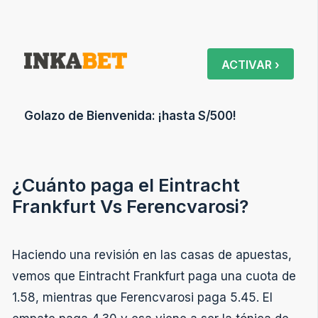
ACTIVAR ›
Golazo de Bienvenida: ¡hasta S/500!
¿Cuánto paga el Eintracht
Frankfurt Vs Ferencvarosi?
Haciendo una revisión en las casas de apuestas,
vemos que Eintracht Frankfurt paga una cuota de
1.58, mientras que Ferencvarosi paga 5.45. El