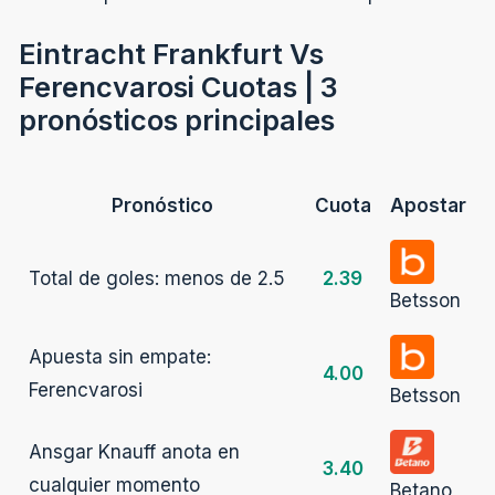
Eintracht Frankfurt Vs
Ferencvarosi Cuotas | 3
pronósticos principales
Pronóstico
Cuota
Apostar
Total de goles: menos de 2.5
2.39
Betsson
Apuesta sin empate:
4.00
Ferencvarosi
Betsson
Ansgar Knauff anota en
3.40
cualquier momento
Betano