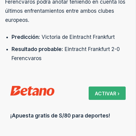
Ferencvaros podrá anotar teniendo en cuenta los
últimos enfrentamientos entre ambos clubes
europeos.
Predicción:
Victoria de Eintracht Frankfurt
Resultado probable:
Eintracht Frankfurt 2-0
Ferencvaros
ACTIVAR ›
¡Apuesta gratis de S/80 para deportes!