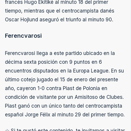
francés Hugo Ekitiké al minuto 18 del primer
tiempo, mientras que el centrocampista danés
Oscar Hojlund aseguró el triunfo al minuto 90.
Ferencvarosi
Ferencvarosi llega a este partido ubicado en la
décima sexta posición con 9 puntos en 6
encuentros disputados en la Europa League. En su
último cotejo jugado el 15 de enero del presente
año, cayeron 1-0 contra Piast de Polonia en
condición de visitante por un Amisitoso de Clubes.
Piast ganó con un único tanto del centrocampista
español Jorge Félix al minuto 29 del primer tiempo.
☆ Si te gustó este contenido, te invitamos a visitar