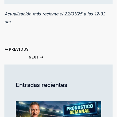
Actualización más reciente el 22/01/25 a las 12:32
am.
PREVIOUS
NEXT
Entradas recientes