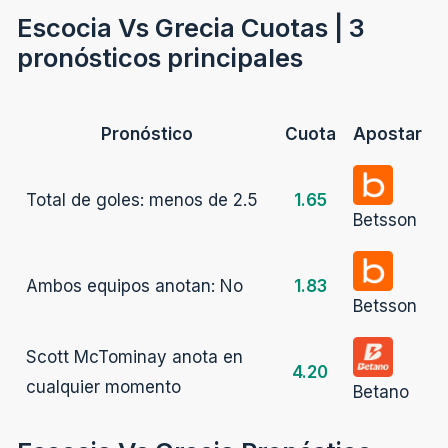
Escocia Vs Grecia Cuotas | 3
pronósticos principales
Pronóstico
Cuota
Apostar
Total de goles: menos de 2.5
1.65
Betsson
Ambos equipos anotan: No
1.83
Betsson
Scott McTominay anota en
4.20
cualquier momento
Betano