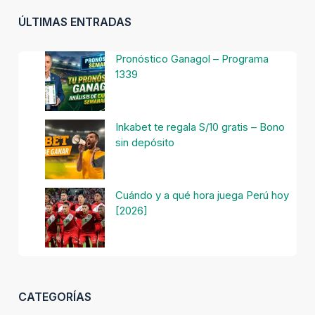
ÚLTIMAS ENTRADAS
Pronóstico Ganagol – Programa
1339
Inkabet te regala S/10 gratis – Bono
sin depósito
Cuándo y a qué hora juega Perú hoy
[2026]
CATEGORÍAS