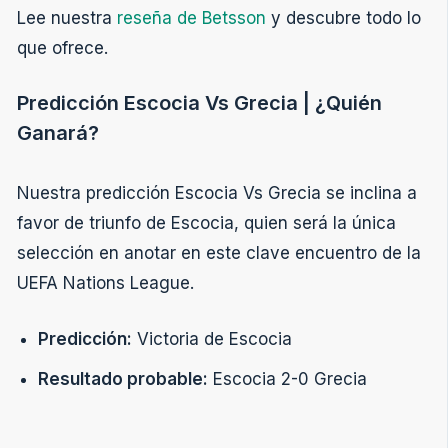
Lee nuestra
reseña de Betsson
y descubre todo lo
que ofrece.
Predicción Escocia Vs Grecia | ¿Quién
Ganará?
Nuestra predicción Escocia Vs Grecia se inclina a
favor de triunfo de Escocia, quien será la única
selección en anotar en este clave encuentro de la
UEFA Nations League.
Predicción:
Victoria de Escocia
Resultado probable:
Escocia 2-0 Grecia