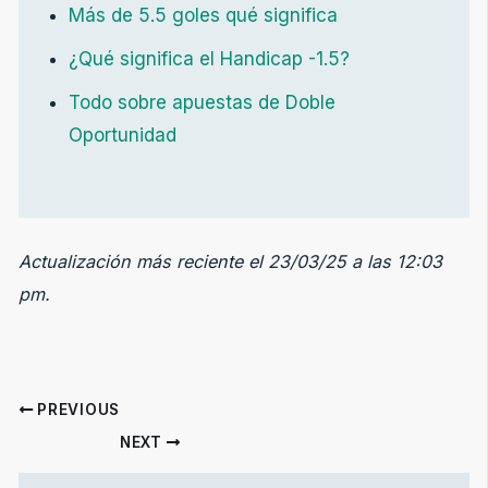
Más de 5.5 goles qué significa
¿Qué significa el Handicap -1.5?
Todo sobre apuestas de Doble
Oportunidad
Actualización más reciente el 23/03/25 a las 12:03
pm.
PREVIOUS
NEXT