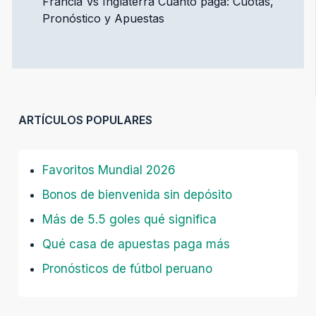
Francia Vs Inglaterra Cuánto paga: Cuotas,
Pronóstico y Apuestas
ARTÍCULOS POPULARES
Favoritos Mundial 2026
Bonos de bienvenida sin depósito
Más de 5.5 goles qué significa
Qué casa de apuestas paga más
Pronósticos de fútbol peruano