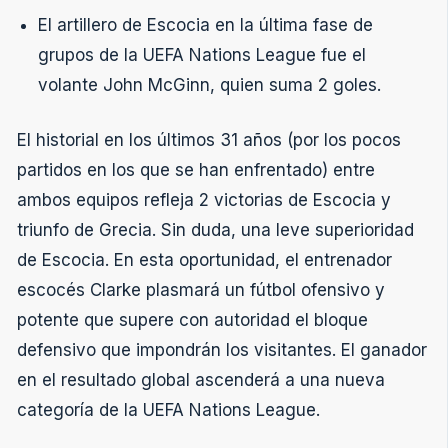
El artillero de Escocia en la última fase de
grupos de la UEFA Nations League fue el
volante John McGinn, quien suma 2 goles.
El historial en los últimos 31 años (por los pocos
partidos en los que se han enfrentado) entre
ambos equipos refleja 2 victorias de Escocia y
triunfo de Grecia. Sin duda, una leve superioridad
de Escocia. En esta oportunidad, el entrenador
escocés Clarke plasmará un fútbol ofensivo y
potente que supere con autoridad el bloque
defensivo que impondrán los visitantes. El ganador
en el resultado global ascenderá a una nueva
categoría de la UEFA Nations League.