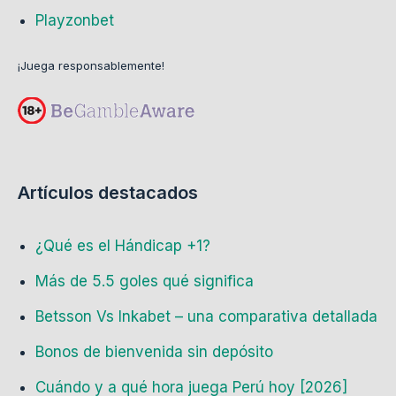
Playzonbet
¡Juega responsablemente!
Artículos destacados
¿Qué es el Hándicap +1?
Más de 5.5 goles qué significa
Betsson Vs Inkabet – una comparativa detallada
Bonos de bienvenida sin depósito
Cuándo y a qué hora juega Perú hoy [2026]