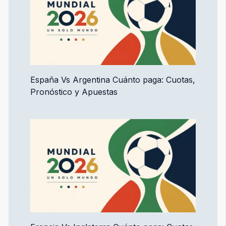
España Vs Argentina Cuánto paga: Cuotas,
Pronóstico y Apuestas