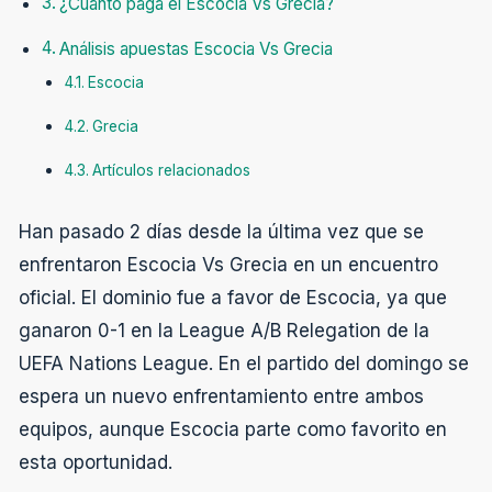
¿Cuánto paga el Escocia Vs Grecia?
Análisis apuestas Escocia Vs Grecia
Escocia
Grecia
Artículos relacionados
Han pasado 2 días desde la última vez que se
enfrentaron Escocia Vs Grecia en un encuentro
oficial. El dominio fue a favor de Escocia, ya que
ganaron 0-1 en la League A/B Relegation de la
UEFA Nations League. En el partido del domingo se
espera un nuevo enfrentamiento entre ambos
equipos, aunque Escocia parte como favorito en
esta oportunidad.