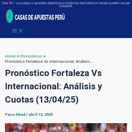
Skip
Solo 18+. Los juegos y apuestas deportivas a distancia realizados en exceso pueden causar
ludopatía.
to
content
Home
Pronósticos
Pronóstico Fortaleza Vs Internacional: Análisis...
Pronóstico Fortaleza Vs
Internacional: Análisis y
Cuotas (13/04/25)
Paco Abad
/
abril 13, 2025