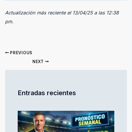
Actualización más reciente el 13/04/25 a las 12:38
pm.
PREVIOUS
NEXT
Entradas recientes