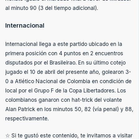
al minuto 90 (3 del tiempo adicional).
Internacional
Internacional llega a este partido ubicado en la
primera posición con 4 puntos en 2 encuentros
disputados por el Brasileirao. En su último cotejo
jugado el 10 de abril del presente año, golearon 3-
0 a Atlético Nacional de Colombia en condición de
local por el Grupo F de la Copa Libertadores. Los
colombianos ganaron con hat-trick del volante
Alan Patrick en los minutos 50, 82 (vía penal) y 88,
respectivamente.
☆ Si te gustó este contenido, te invitamos a visitar