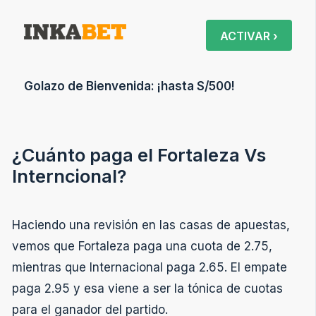
ACTIVAR ›
Golazo de Bienvenida: ¡hasta S/500!
¿Cuánto paga el Fortaleza Vs
Interncional?
Haciendo una revisión en las casas de apuestas,
vemos que Fortaleza paga una cuota de 2.75,
mientras que Internacional paga 2.65. El empate
paga 2.95 y esa viene a ser la tónica de cuotas
para el ganador del partido.