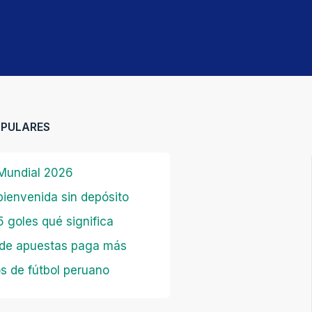
OPULARES
 Mundial 2026
bienvenida sin depósito
 goles qué significa
de apuestas paga más
s de fútbol peruano