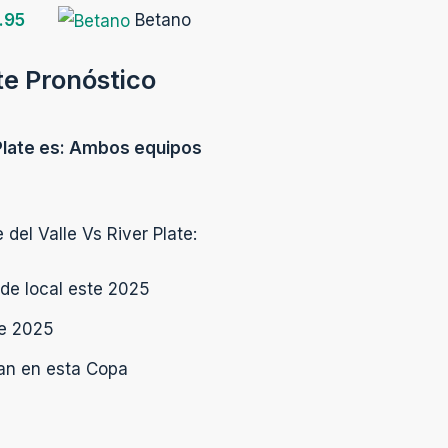
.95
Betano
te Pronóstico
 Plate es: Ambos equipos
del Valle Vs River Plate:
 de local este 2025
te 2025
tan en esta Copa