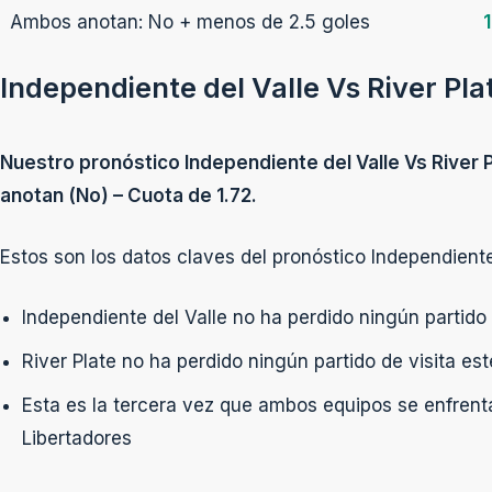
Ambos anotan: No + menos de 2.5 goles
1
Independiente del Valle Vs River Pla
Nuestro pronóstico Independiente del Valle Vs River
anotan (No) – Cuota de 1.72.
Estos son los datos claves del pronóstico Independiente 
Independiente del Valle no ha perdido ningún partido
River Plate no ha perdido ningún partido de visita es
Esta es la tercera vez que ambos equipos se enfren
Libertadores