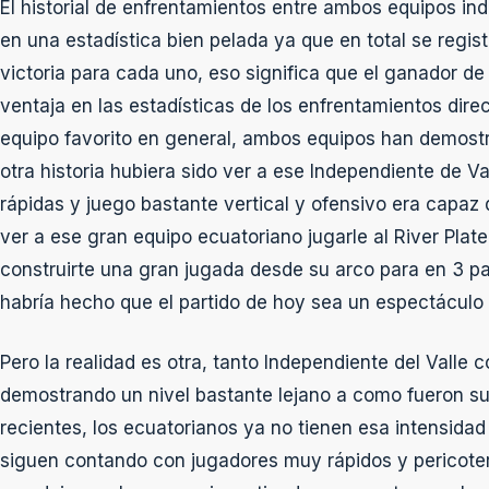
El historial de enfrentamientos entre ambos equipos in
en una estadística bien pelada ya que en total se regis
victoria para cada uno, eso significa que el ganador de
ventaja en las estadísticas de los enfrentamientos direc
equipo favorito en general, ambos equipos han demostr
otra historia hubiera sido ver a ese Independiente de V
rápidas y juego bastante vertical y ofensivo era capaz 
ver a ese gran equipo ecuatoriano jugarle al River Pla
construirte una gran jugada desde su arco para en 3 p
habría hecho que el partido de hoy sea un espectáculo 
Pero la realidad es otra, tanto Independiente del Valle 
demostrando un nivel bastante lejano a como fueron s
recientes, los ecuatorianos ya no tienen esa intensida
siguen contando con jugadores muy rápidos y pericote