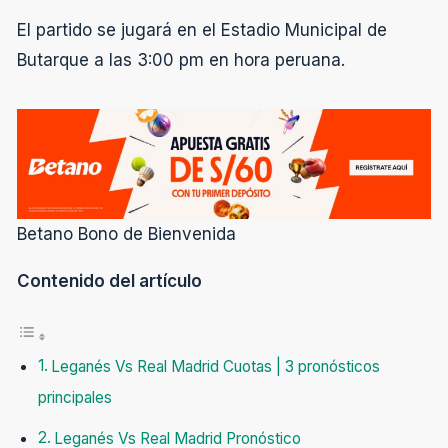
El partido se jugará en el Estadio Municipal de
Butarque a las 3:00 pm en hora peruana.
Betano Bono de Bienvenida
Contenido del artículo
Leganés Vs Real Madrid Cuotas | 3 pronósticos
principales
Leganés Vs Real Madrid Pronóstico