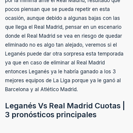
por la mínima ante el Real Madrid, resultado que
pocos piensan que se pueda repetir en esta
ocasión, aunque debido a algunas bajas con las
que llega el Real Madrid, pensar en un escenario
donde el Real Madrid se vea en riesgo de quedar
eliminado no es algo tan alejado, veremos si el
Leganés puede dar otra sorpresa esta temporada
ya que en caso de eliminar al Real Madrid
entonces Leganés ya le habría ganado a los 3
mejores equipos de La Liga porque ya le ganó al
Barcelona y al Atlético Madrid.
Leganés Vs Real Madrid Cuotas |
3 pronósticos principales