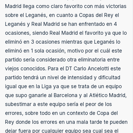
Madrid llega como claro favorito con más victorias
sobre el Leganés, en cuanto a Copas del Rey el
Leganés y Real Madrid se han enfrentado en 4
ocasiones, siendo Real Madrid el favorito ya que lo
eliminó en 3 ocasiones mientras que Leganés lo
eliminó en 1 sola ocasión, motivo por el cuál este
partido sería considerado otra eliminatoria entre
viejos conocidos. Para el DT Carlo Ancelotti este
partido tendrá un nivel de intensidad y dificultad
igual que en la Liga ya que se trata de un equipo
que supo ganarle al Barcelona y al Atlético Madrid,
subestimar a este equipo sería el peor de los
errores, sobre todo en un contexto de Copa del
Rey donde los errores en una mala tarde te pueden
dejar fuera por cualquier equipo sea cual sea el