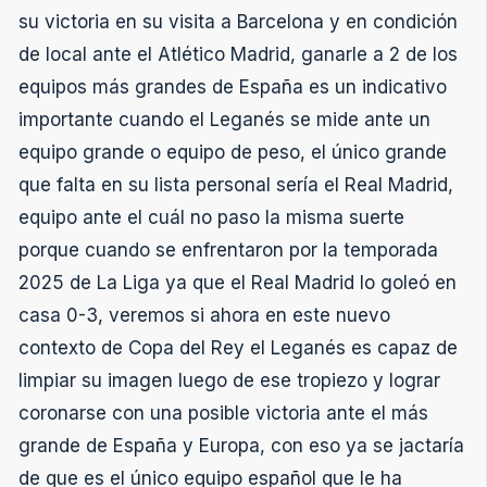
su victoria en su visita a Barcelona y en condición
de local ante el Atlético Madrid, ganarle a 2 de los
equipos más grandes de España es un indicativo
importante cuando el Leganés se mide ante un
equipo grande o equipo de peso, el único grande
que falta en su lista personal sería el Real Madrid,
equipo ante el cuál no paso la misma suerte
porque cuando se enfrentaron por la temporada
2025 de La Liga ya que el Real Madrid lo goleó en
casa 0-3, veremos si ahora en este nuevo
contexto de Copa del Rey el Leganés es capaz de
limpiar su imagen luego de ese tropiezo y lograr
coronarse con una posible victoria ante el más
grande de España y Europa, con eso ya se jactaría
de que es el único equipo español que le ha