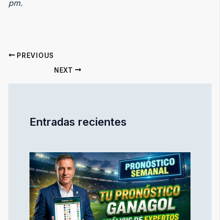
pm.
PREVIOUS
NEXT
Entradas recientes