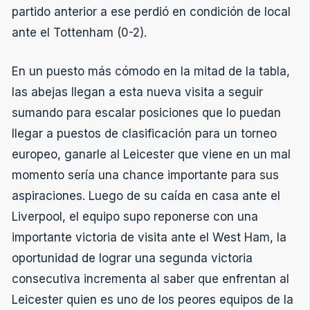
partido anterior a ese perdió en condición de local
ante el Tottenham (0-2).
En un puesto más cómodo en la mitad de la tabla,
las abejas llegan a esta nueva visita a seguir
sumando para escalar posiciones que lo puedan
llegar a puestos de clasificación para un torneo
europeo, ganarle al Leicester que viene en un mal
momento sería una chance importante para sus
aspiraciones. Luego de su caída en casa ante el
Liverpool, el equipo supo reponerse con una
importante victoria de visita ante el West Ham, la
oportunidad de lograr una segunda victoria
consecutiva incrementa al saber que enfrentan al
Leicester quien es uno de los peores equipos de la