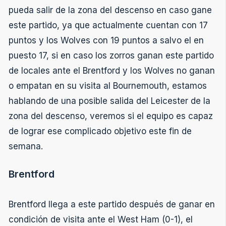
pueda salir de la zona del descenso en caso gane
este partido, ya que actualmente cuentan con 17
puntos y los Wolves con 19 puntos a salvo el en
puesto 17, si en caso los zorros ganan este partido
de locales ante el Brentford y los Wolves no ganan
o empatan en su visita al Bournemouth, estamos
hablando de una posible salida del Leicester de la
zona del descenso, veremos si el equipo es capaz
de lograr ese complicado objetivo este fin de
semana.
Brentford
Brentford llega a este partido después de ganar en
condición de visita ante el West Ham (0-1), el