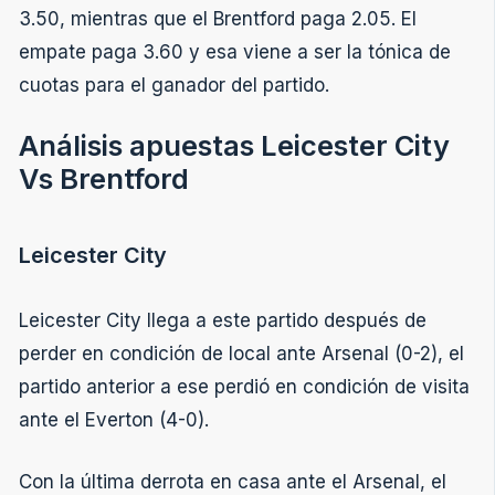
3.50, mientras que el Brentford paga 2.05. El
empate paga 3.60 y esa viene a ser la tónica de
cuotas para el ganador del partido.
Análisis apuestas Leicester City
Vs Brentford
Leicester City
Leicester City llega a este partido después de
perder en condición de local ante Arsenal (0-2), el
partido anterior a ese perdió en condición de visita
ante el Everton (4-0).
Con la última derrota en casa ante el Arsenal, el