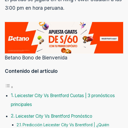
3:00 pm en hora peruana.
Betano Bono de Bienvenida
Contenido del artículo
Leicester City Vs Brentford Cuotas | 3 pronósticos
principales
Leicester City Vs Brentford Pronóstico
Predicción Leicester City Vs Brentford | ¿Quién