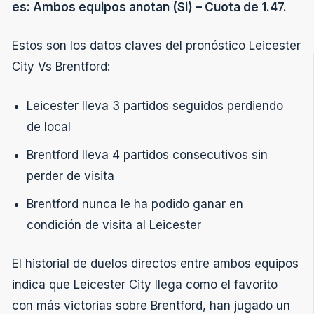
es: Ambos equipos anotan (Si) – Cuota de 1.47.
Estos son los datos claves del pronóstico Leicester
City Vs Brentford:
Leicester lleva 3 partidos seguidos perdiendo
de local
Brentford lleva 4 partidos consecutivos sin
perder de visita
Brentford nunca le ha podido ganar en
condición de visita al Leicester
El historial de duelos directos entre ambos equipos
indica que Leicester City llega como el favorito
con más victorias sobre Brentford, han jugado un