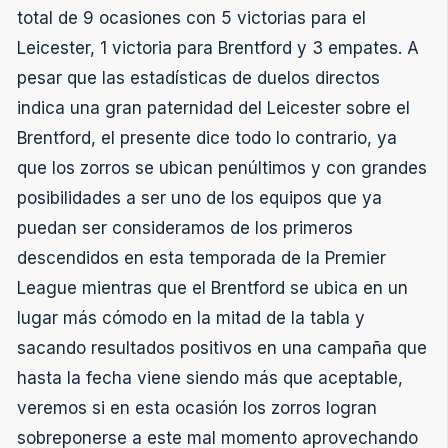
total de 9 ocasiones con 5 victorias para el
Leicester, 1 victoria para Brentford y 3 empates. A
pesar que las estadísticas de duelos directos
indica una gran paternidad del Leicester sobre el
Brentford, el presente dice todo lo contrario, ya
que los zorros se ubican penúltimos y con grandes
posibilidades a ser uno de los equipos que ya
puedan ser consideramos de los primeros
descendidos en esta temporada de la Premier
League mientras que el Brentford se ubica en un
lugar más cómodo en la mitad de la tabla y
sacando resultados positivos en una campaña que
hasta la fecha viene siendo más que aceptable,
veremos si en esta ocasión los zorros logran
sobreponerse a este mal momento aprovechando