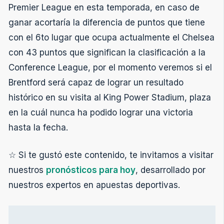
Premier League en esta temporada, en caso de
ganar acortaría la diferencia de puntos que tiene
con el 6to lugar que ocupa actualmente el Chelsea
con 43 puntos que significan la clasificación a la
Conference League, por el momento veremos si el
Brentford será capaz de lograr un resultado
histórico en su visita al King Power Stadium, plaza
en la cuál nunca ha podido lograr una victoria
hasta la fecha.
☆ Si te gustó este contenido, te invitamos a visitar
nuestros
pronósticos para hoy
, desarrollado por
nuestros expertos en apuestas deportivas.