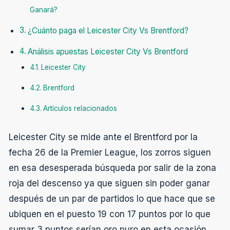
Ganará?
¿Cuánto paga el Leicester City Vs Brentford?
Análisis apuestas Leicester City Vs Brentford
Leicester City
Brentford
Artículos relacionados
Leicester City se mide ante el Brentford por la
fecha 26 de la Premier League, los zorros siguen
en esa desesperada búsqueda por salir de la zona
roja del descenso ya que siguen sin poder ganar
después de un par de partidos lo que hace que se
ubiquen en el puesto 19 con 17 puntos por lo que
sumar 3 puntos serían oro puro en esta ocasión,