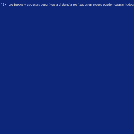
o 18+. Los juegos y apuestas deportivas a distancia realizados en exceso pueden causar ludopa