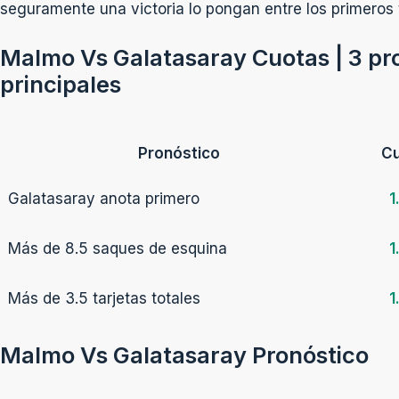
seguramente una victoria lo pongan entre los primeros 
Malmo Vs Galatasaray Cuotas | 3 pr
principales
Pronóstico
Cu
Galatasaray anota primero
1
Más de 8.5 saques de esquina
1
Más de 3.5 tarjetas totales
1
Malmo Vs Galatasaray Pronóstico