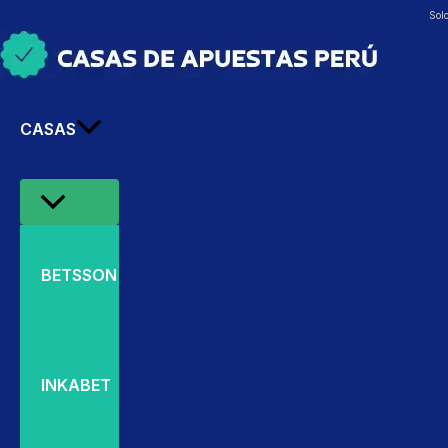
Skip
Sol
to
content
CASAS
BETSSON
INKABET