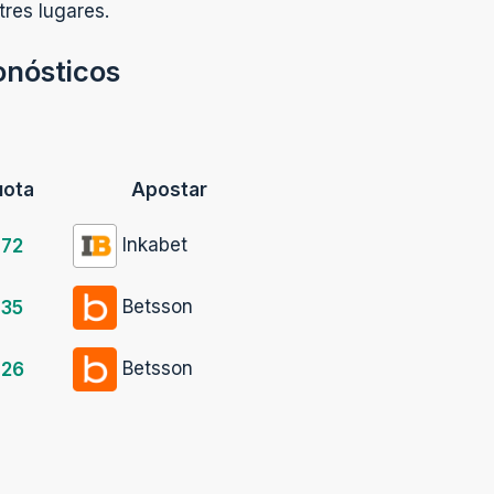
tres lugares.
onósticos
ota
Apostar
Inkabet
.72
Betsson
.35
Betsson
.26