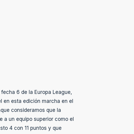
 fecha 6 de la Europa League,
l en esta edición marcha en el
nque consideramos que la
te a un equipo superior como el
sto 4 con 11 puntos y que