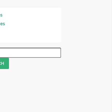
os
nes