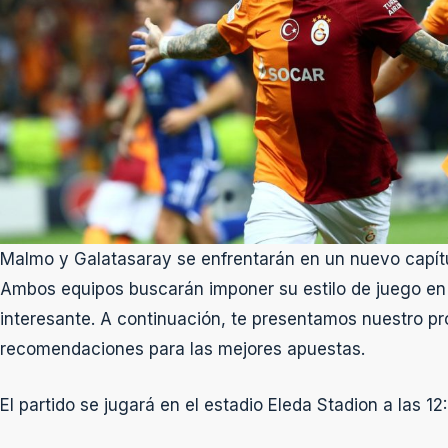
Malmo y Galatasaray se enfrentarán en un nuevo capít
Ambos equipos buscarán imponer su estilo de juego en
interesante. A continuación, te presentamos nuestro pron
recomendaciones para las mejores apuestas.
El partido se jugará en el estadio Eleda Stadion a las 1