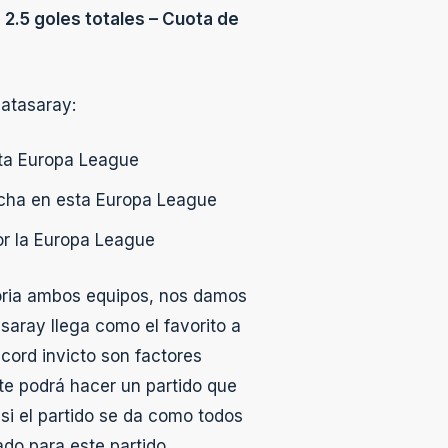
2.5 goles totales – Cuota de
latasaray:
sta Europa League
echa en esta Europa League
or la Europa League
storia ambos equipos, nos damos
saray llega como el favorito a
cord invicto son factores
te podrá hacer un partido que
si el partido se da como todos
do para este partido