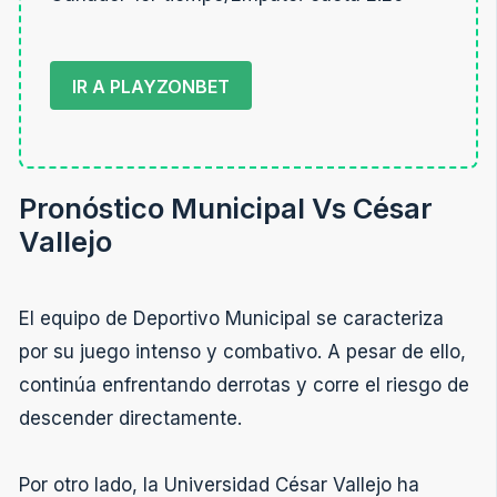
IR A PLAYZONBET
Pronóstico Municipal Vs César
Vallejo
El equipo de Deportivo Municipal se caracteriza
por su juego intenso y combativo. A pesar de ello,
continúa enfrentando derrotas y corre el riesgo de
descender directamente.
Por otro lado, la Universidad César Vallejo ha