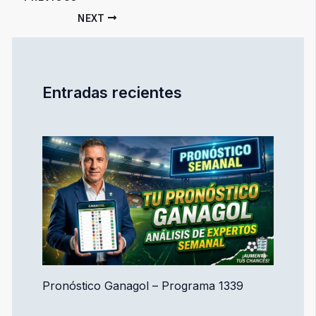
NEXT
Entradas recientes
Pronóstico Ganagol – Programa 1339