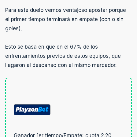
Para este duelo vemos ventajoso apostar porque
el primer tiempo terminará en empate (con o sin
goles),
Esto se basa en que en el 67% de los
enfrentamientos previos de estos equipos, que
llegaron al descanso con el mismo marcador.
Ganador 1er tiempo/Empate
:
cuota 2.20