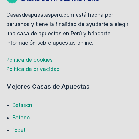
Casasdeapuestasperu.com está hecha por
peruanos y tiene la finalidad de ayudarte a elegir
una casa de apuestas en Perú y brindarte
información sobre apuestas online.
Politica de cookies
Politica de privacidad
Mejores Casas de Apuestas
Betsson
Betano
1xBet