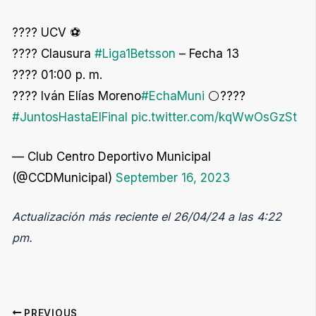
???? UCV ⚽
???? Clausura
#Liga1Betsson
– Fecha 13
???? 01:00 p. m.
????️ Iván Elías Moreno
#EchaMuni
⚪️????
#JuntosHastaElFinal
pic.twitter.com/kqWwOsGzSt
— Club Centro Deportivo Municipal
(@CCDMunicipal)
September 16, 2023
Actualización más reciente el 26/04/24 a las 4:22
pm.
PREVIOUS