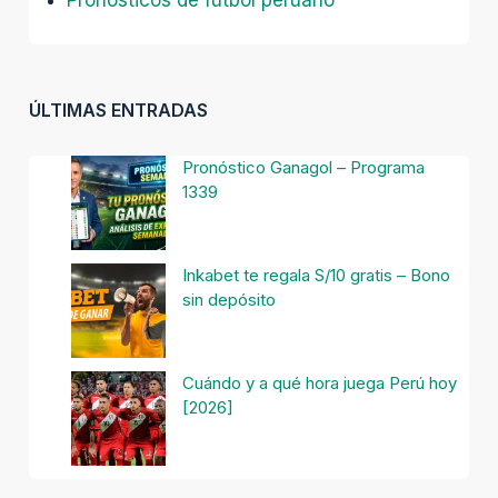
Pronósticos de fútbol peruano
ÚLTIMAS ENTRADAS
Pronóstico Ganagol – Programa
1339
Inkabet te regala S/10 gratis – Bono
sin depósito
Cuándo y a qué hora juega Perú hoy
[2026]