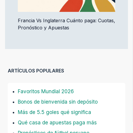
Francia Vs Inglaterra Cuánto paga: Cuotas,
Pronóstico y Apuestas
ARTÍCULOS POPULARES
Favoritos Mundial 2026
Bonos de bienvenida sin depósito
Más de 5.5 goles qué significa
Qué casa de apuestas paga más