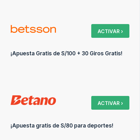
ACTIVAR ›
¡Apuesta Gratis de S/100 + 30 Giros Gratis!
ACTIVAR ›
¡Apuesta gratis de S/80 para deportes!