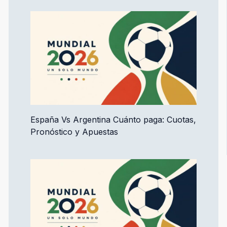
España Vs Argentina Cuánto paga: Cuotas,
Pronóstico y Apuestas