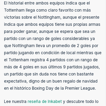
El historial entre ambos equipos indica que el
Tottenham llega como claro favorito con más
victorias sobre el Nottingham, aunque el presente
indica que ambos equipos tiene sus propias armas
para poder ganar, aunque se espera que sea un
partido con un rango de goles considerables ya
que Nottingham lleva un promedio de 2 goles por
partido jugando en condición de local mientras que
el Tottenham registra 4 partidos con un rango de
más de 4 goles en sus últimos 9 partidos jugados,
un partido que sin duda nos tiene con bastante
expectativa, digno de un buen regalo de navidad
en el histórico Boxing Day de la Premier League.
Lee nuestra
reseña de Inkabet
y descubre todo lo