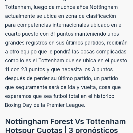
Tottenham, luego de muchos años Nottingham
actualmente se ubica en zona de clasificación
para competencias internacionales ubicado en el
cuarto puesto con 31 puntos manteniendo unos
grandes registros en sus últimos partidos, recibirán
a otro equipo que le pondrá las cosas complicadas
como lo es el Tottenham que se ubica en el puesto
11 con 23 puntos y que necesita los 3 puntos
después de perder su último partido, un partido
que seguramente será de ida y vuelta, cosa que
esperamos que sea futbol total en el histórico
Boxing Day de la Premier League.
Nottingham Forest Vs Tottenham
Hotspur Cuotas | 3 pronósticos