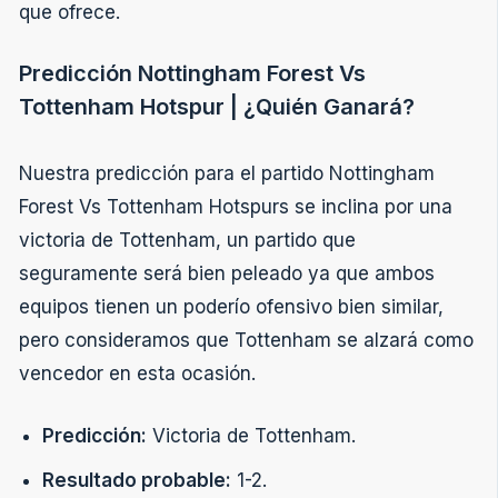
que ofrece.
Predicción Nottingham Forest Vs
Tottenham Hotspur | ¿Quién Ganará?
Nuestra predicción para el partido Nottingham
Forest Vs Tottenham Hotspurs se inclina por una
victoria de Tottenham, un partido que
seguramente será bien peleado ya que ambos
equipos tienen un poderío ofensivo bien similar,
pero consideramos que Tottenham se alzará como
vencedor en esta ocasión.
Predicción:
Victoria de Tottenham.
Resultado probable:
1-2.