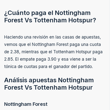
¿Cuánto paga el Nottingham
Forest Vs Tottenham Hotspur?
Haciendo una revisión en las casas de apuestas,
vemos que el Nottingham Forest paga una cuota
de 2.38, mientras que el Tottenham Hotspur paga
2.85. El empate paga 3.90 y esa viene a ser la
tónica de cuotas para el ganador del partido.
Análisis apuestas Nottingham
Forest Vs Tottenham Hotspur
Nottingham Forest