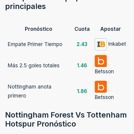
principales
Pronóstico
Cuota
Apostar
Inkabet
Empate Primer Tiempo
2.43
Más 2.5 goles totales
1.46
Betsson
Nottingham anota
1.86
primero
Betsson
Nottingham Forest Vs Tottenham
Hotspur Pronóstico