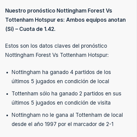
Nuestro pronóstico Nottingham Forest Vs
Tottenham Hotspur es: Ambos equipos anotan
(Si) – Cuota de 1.42.
Estos son los datos claves del pronóstico
Nottingham Forest Vs Tottenham Hotspur:
Nottingham ha ganado 4 partidos de los
últimos 5 jugados en condición de local
Tottenham sólo ha ganado 2 partidos en sus
últimos 5 jugados en condición de visita
Nottingham no le gana al Tottenham de local
desde el año 1997 por el marcador de 2-1