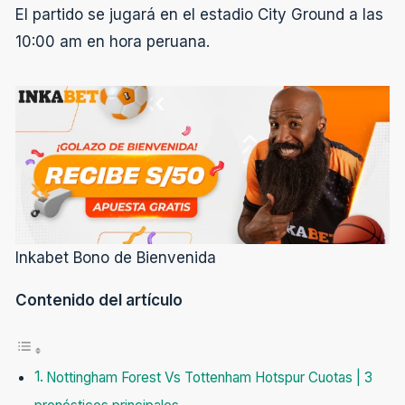
El partido se jugará en el estadio City Ground a las
10:00 am en hora peruana.
Inkabet Bono de Bienvenida
Contenido del artículo
Nottingham Forest Vs Tottenham Hotspur Cuotas | 3