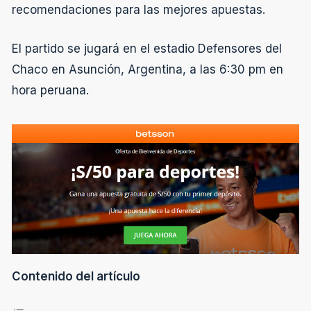
recomendaciones para las mejores apuestas.
El partido se jugará en el estadio Defensores del
Chaco en Asunción, Argentina, a las 6:30 pm en
hora peruana.
Contenido del artículo