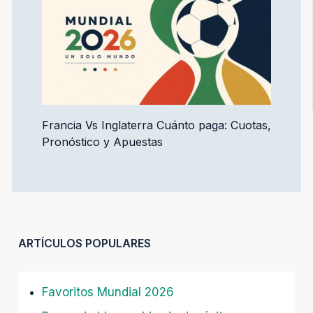
Francia Vs Inglaterra Cuánto paga: Cuotas,
Pronóstico y Apuestas
ARTÍCULOS POPULARES
Favoritos Mundial 2026