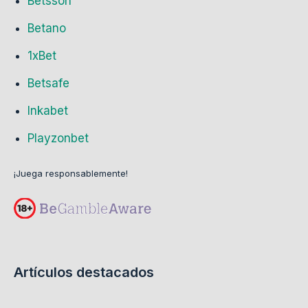
Betsson
Betano
1xBet
Betsafe
Inkabet
Playzonbet
¡Juega responsablemente!
Artículos destacados