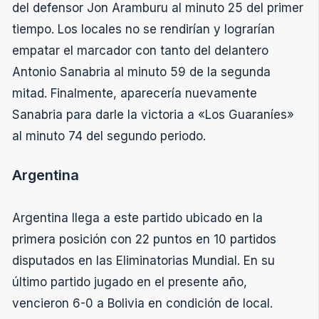
del defensor Jon Aramburu al minuto 25 del primer
tiempo. Los locales no se rendirían y lograrían
empatar el marcador con tanto del delantero
Antonio Sanabria al minuto 59 de la segunda
mitad. Finalmente, aparecería nuevamente
Sanabria para darle la victoria a «Los Guaraníes»
al minuto 74 del segundo periodo.
Argentina
Argentina llega a este partido ubicado en la
primera posición con 22 puntos en 10 partidos
disputados en las Eliminatorias Mundial. En su
último partido jugado en el presente año,
vencieron 6-0 a Bolivia en condición de local.