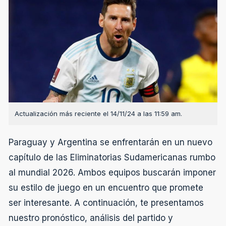
Actualización más reciente el 14/11/24 a las 11:59 am.
Paraguay y Argentina se enfrentarán en un nuevo
capítulo de las Eliminatorias Sudamericanas rumbo
al mundial 2026. Ambos equipos buscarán imponer
su estilo de juego en un encuentro que promete
ser interesante. A continuación, te presentamos
nuestro pronóstico, análisis del partido y