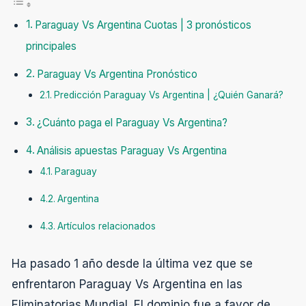
Paraguay Vs Argentina Cuotas | 3 pronósticos
principales
Paraguay Vs Argentina Pronóstico
Predicción Paraguay Vs Argentina | ¿Quién Ganará?
¿Cuánto paga el Paraguay Vs Argentina?
Análisis apuestas Paraguay Vs Argentina
Paraguay
Argentina
Artículos relacionados
Ha pasado 1 año desde la última vez que se
enfrentaron Paraguay Vs Argentina en las
Eliminatorias Mundial. El dominio fue a favor de