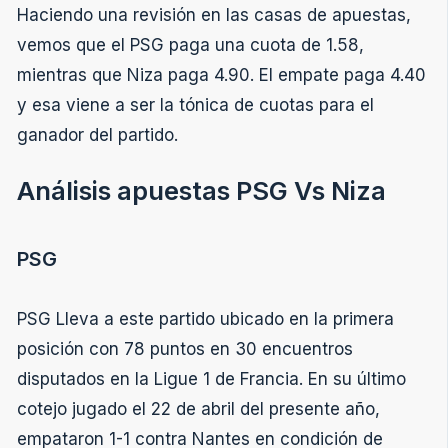
Haciendo una revisión en las casas de apuestas,
vemos que el PSG paga una cuota de 1.58,
mientras que Niza paga 4.90. El empate paga 4.40
y esa viene a ser la tónica de cuotas para el
ganador del partido.
Análisis apuestas PSG Vs Niza
PSG
PSG Lleva a este partido ubicado en la primera
posición con 78 puntos en 30 encuentros
disputados en la Ligue 1 de Francia. En su último
cotejo jugado el 22 de abril del presente año,
empataron 1-1 contra Nantes en condición de