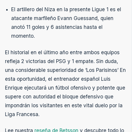
El artillero del Niza en la presente Ligue 1 es el
atacante marfileño Evann Guessand, quien
anotó 11 goles y 6 asistencias hasta el
momento.
El historial en el último año entre ambos equipos
refleja 2 victorias del PSG y 1 empate. Sin duda,
una considerable superioridad de ‘Los Parisinos’ En
esta oportunidad, el entrenador español Luis
Enrique ejecutará un fútbol ofensivo y potente que
supere con autoridad el bloque defensivo que
impondrán los visitantes en este vital duelo por la
Liga Francesa.
Lee nuestra
reseña de Betsson
y descubre todo lo