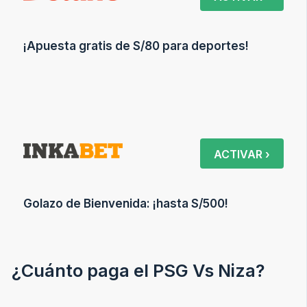
¡Apuesta gratis de S/80 para deportes!
ACTIVAR ›
Golazo de Bienvenida: ¡hasta S/500!
¿Cuánto paga el PSG Vs Niza?