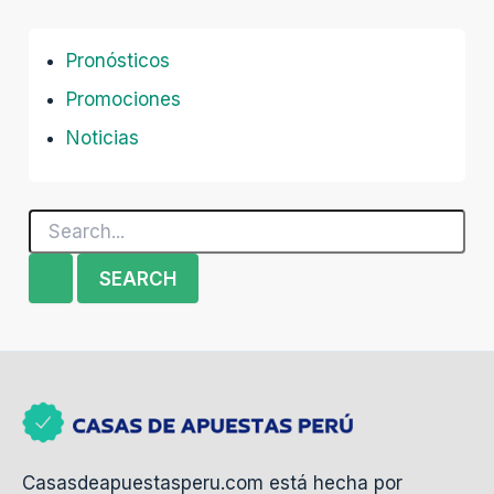
Pronósticos
Promociones
Noticias
Search
for:
Casasdeapuestasperu.com está hecha por