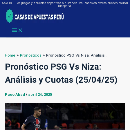
Skip
Solo 18+. Los juegos y apuestas deportivas a distancia realizados en exceso pueden causar
ludopatía.
to
content
Home
Pronósticos
Pronóstico PSG Vs Niza: Análisis...
Pronóstico PSG Vs Niza:
Análisis y Cuotas (25/04/25)
Paco Abad
/
abril 24, 2025