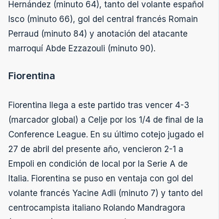
Hernández (minuto 64), tanto del volante español
Isco (minuto 66), gol del central francés Romain
Perraud (minuto 84) y anotación del atacante
marroquí Abde Ezzazouli (minuto 90).
Fiorentina
Fiorentina llega a este partido tras vencer 4-3
(marcador global) a Celje por los 1/4 de final de la
Conference League. En su último cotejo jugado el
27 de abril del presente año, vencieron 2-1 a
Empoli en condición de local por la Serie A de
Italia. Fiorentina se puso en ventaja con gol del
volante francés Yacine Adli (minuto 7) y tanto del
centrocampista italiano Rolando Mandragora