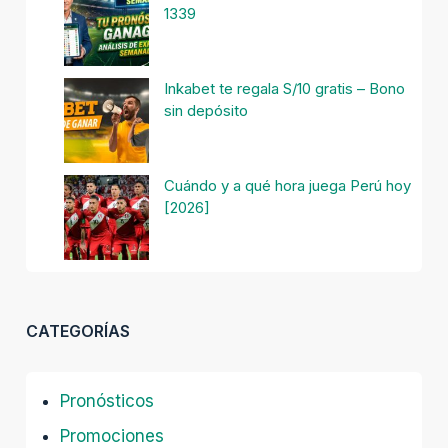
1339
Inkabet te regala S/10 gratis – Bono
sin depósito
Cuándo y a qué hora juega Perú hoy
[2026]
CATEGORÍAS
Pronósticos
Promociones