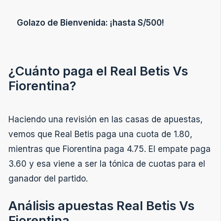
Golazo de Bienvenida: ¡hasta S/500!
¿Cuánto paga el Real Betis Vs
Fiorentina?
Haciendo una revisión en las casas de apuestas,
vemos que Real Betis paga una cuota de 1.80,
mientras que Fiorentina paga 4.75. El empate paga
3.60 y esa viene a ser la tónica de cuotas para el
ganador del partido.
Análisis apuestas Real Betis Vs
Fiorentina