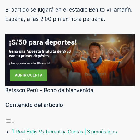
El partido se jugará en el estadio Benito Villamarín,
España, a las 2:00 pm en hora peruana.
Betsson Perú – Bono de bienvenida
Contenido del artículo
Real Betis Vs Fiorentina Cuotas | 3 pronósticos