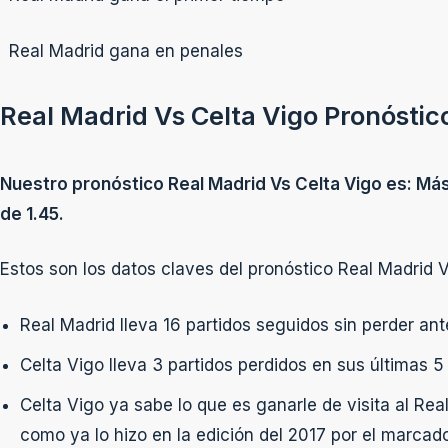
Real Madrid gana en penales
Real Madrid Vs Celta Vigo Pronóstic
Nuestro pronóstico Real Madrid Vs Celta Vigo es: Más
de 1.45.
Estos son los datos claves del pronóstico Real Madrid V
Real Madrid lleva 16 partidos seguidos sin perder ant
Celta Vigo lleva 3 partidos perdidos en sus últimas 5 
Celta Vigo ya sabe lo que es ganarle de visita al Re
como ya lo hizo en la edición del 2017 por el marcado