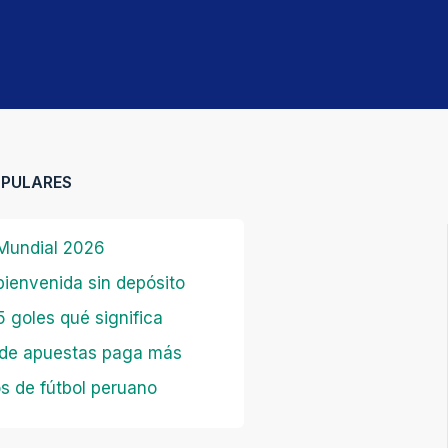
OPULARES
 Mundial 2026
bienvenida sin depósito
 goles qué significa
de apuestas paga más
s de fútbol peruano