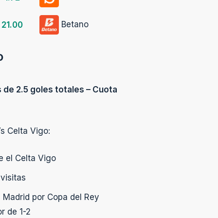
Betano
21.00
o
 de 2.5 goles totales – Cuota
s Celta Vigo:
e el Celta Vigo
visitas
al Madrid por Copa del Rey
r de 1-2