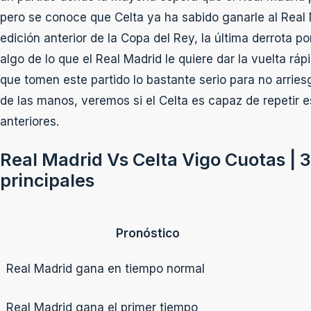
pero se conoce que Celta ya ha sabido ganarle al Real 
edición anterior de la Copa del Rey, la última derrota 
algo de lo que el Real Madrid le quiere dar la vuelta rá
que tomen este partido lo bastante serio para no arries
de las manos, veremos si el Celta es capaz de repetir
anteriores.
Real Madrid Vs Celta Vigo Cuotas | 
principales
Pronóstico
Real Madrid gana en tiempo normal
Real Madrid gana el primer tiempo