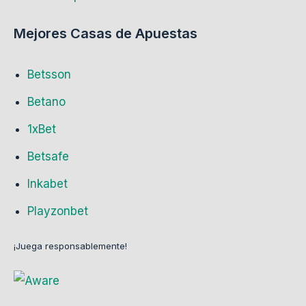
Mejores Casas de Apuestas
Betsson
Betano
1xBet
Betsafe
Inkabet
Playzonbet
¡Juega responsablemente!