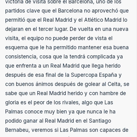
victoria de visita sobre el Barcelona, uno de los
partidos clave que el Barcelona no aprovechó que
permitió que el Real Madrid y el Atlético Madrid lo
dejaran en el tercer lugar. De vuelta en una nueva
visita, el equipo no puede perder de vista el
esquema que le ha permitido mantener esa buena
consistencia, cosa que la tendrá complicada ya
que enfrenta a un Real Madrid que llega herido
después de esa final de la Supercopa España y
con buenos ánimos después de golear al Celta, se
sabe que un Real Madrid herido y con hambre de
gloria es el peor de los rivales, algo que Las
Palmas conoce muy bien ya que nunca le ha
podido ganar al Real Madrid en el Santiago
Bernabeu, veremos si Las Palmas son capaces de