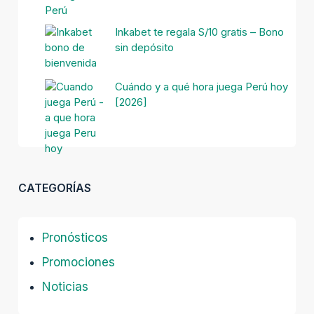
Inkabet te regala S/10 gratis – Bono
sin depósito
Cuándo y a qué hora juega Perú hoy
[2026]
CATEGORÍAS
Pronósticos
Promociones
Noticias