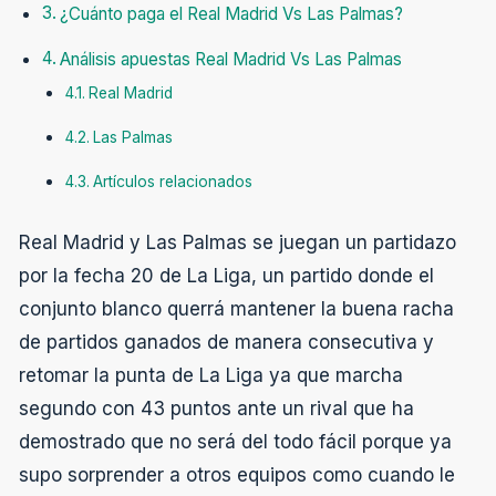
¿Cuánto paga el Real Madrid Vs Las Palmas?
Análisis apuestas Real Madrid Vs Las Palmas
Real Madrid
Las Palmas
Artículos relacionados
Real Madrid y Las Palmas se juegan un partidazo
por la fecha 20 de La Liga, un partido donde el
conjunto blanco querrá mantener la buena racha
de partidos ganados de manera consecutiva y
retomar la punta de La Liga ya que marcha
segundo con 43 puntos ante un rival que ha
demostrado que no será del todo fácil porque ya
supo sorprender a otros equipos como cuando le