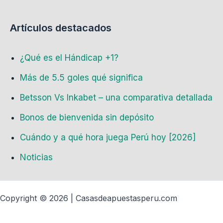
Artículos destacados
¿Qué es el Hándicap +1?
Más de 5.5 goles qué significa
Betsson Vs Inkabet – una comparativa detallada
Bonos de bienvenida sin depósito
Cuándo y a qué hora juega Perú hoy [2026]
Noticias
Copyright © 2026 | Casasdeapuestasperu.com