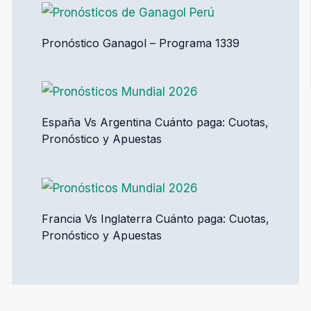
Pronóstico Ganagol – Programa 1339
España Vs Argentina Cuánto paga: Cuotas,
Pronóstico y Apuestas
Francia Vs Inglaterra Cuánto paga: Cuotas,
Pronóstico y Apuestas