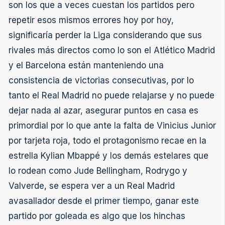
son los que a veces cuestan los partidos pero
repetir esos mismos errores hoy por hoy,
significaría perder la Liga considerando que sus
rivales más directos como lo son el Atlético Madrid
y el Barcelona están manteniendo una
consistencia de victorias consecutivas, por lo
tanto el Real Madrid no puede relajarse y no puede
dejar nada al azar, asegurar puntos en casa es
primordial por lo que ante la falta de Vinicius Junior
por tarjeta roja, todo el protagonismo recae en la
estrella Kylian Mbappé y los demás estelares que
lo rodean como Jude Bellingham, Rodrygo y
Valverde, se espera ver a un Real Madrid
avasallador desde el primer tiempo, ganar este
partido por goleada es algo que los hinchas