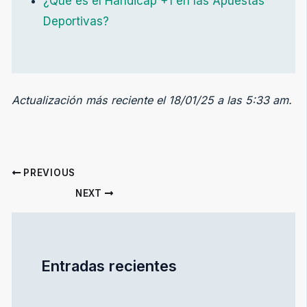
¿Qué es el Hándicap +1 en las Apuestas
Deportivas?
Actualización más reciente el 18/01/25 a las 5:33 am.
PREVIOUS
NEXT
Entradas recientes