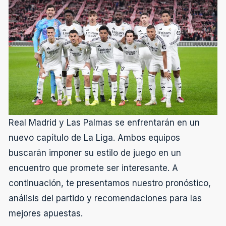
Real Madrid y Las Palmas se enfrentarán en un
nuevo capítulo de La Liga. Ambos equipos
buscarán imponer su estilo de juego en un
encuentro que promete ser interesante. A
continuación, te presentamos nuestro pronóstico,
análisis del partido y recomendaciones para las
mejores apuestas.